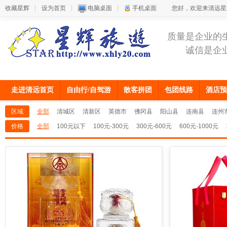
收藏星辉
设为首页
电脑桌面
手机桌面
您好，欢迎来清远星
质量是企业的
诚信是企
走进清远首页
自由行/自驾游
散客拼团
包团线路
酒店预
区域
全部
清城区
清新区
英德市
佛冈县
阳山县
连南县
连州
价格
全部
100元以下
100元-300元
300元-600元
600元-1000元