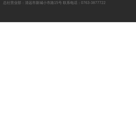
总社营业部：清远市新城小市路15号 联系电话：0763-3877722