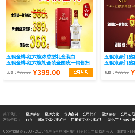
五粮金樽-红六棱浓香型礼盒装白
五粮液豪门盛
五粮金樽-红六棱礼合装全国统一销售扫
五粮液豪门盛
码价588元/瓶 ，零售价399元/瓶 52度50
价699元/瓶 ，
¥399.00
¥
原价：
¥588.00
原价：
¥699.00
0ml
ml
关于我们：
星辉荣誉
星辉文化
成功案例
公司简介
星辉荣誉
公司证照
友情链接：
百度
国家文体和旅游部
广东省文化和旅游厅
清远市人民政府
Copyright © 2003 - 2015 清远市星辉国际旅行社有限公司版权所有 All Rights Rese