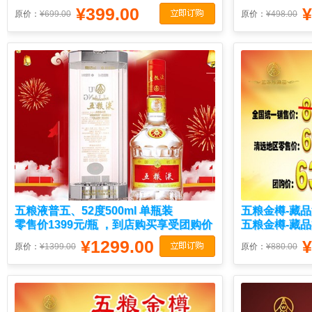
喝价399元/瓶。
喝价299元/瓶
¥399.00
¥
原价：
¥699.00
原价：
¥498.00
五粮液普五、52度500ml 单瓶装
五粮金樽-藏
零售价1399元/瓶 ，到店购买享受团购价
五粮金樽-藏
格
价880元/瓶 ，
¥1299.00
¥
原价：
¥1399.00
原价：
¥880.00
ml