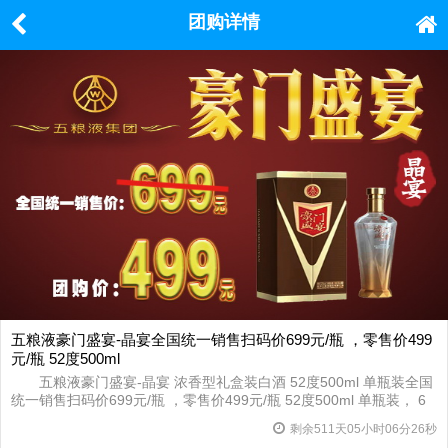
团购详情
五粮液豪门盛宴-晶宴全国统一销售扫码价699元/瓶 ，零售价499
元/瓶 52度500ml
五粮液豪门盛宴-晶宴 浓香型礼盒装白酒 52度500ml 单瓶装全国
统一销售扫码价699元/瓶 ，零售价499元/瓶 52度500ml 单瓶装， 6
瓶以上团购价468元/瓶。
剩余
511
天
05
小时
06
分
25
秒