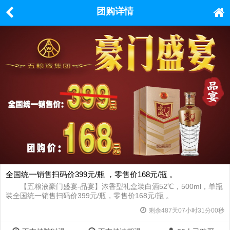
团购详情
全国统一销售扫码价399元/瓶 ，零售价168元/瓶 。
【五粮液豪门盛宴-品宴】浓香型礼盒装白酒52℃，500ml，单瓶
装全国统一销售扫码价399元/瓶，零售价168元/瓶 。
剩余
487
天
07
小时
31
分
00
秒