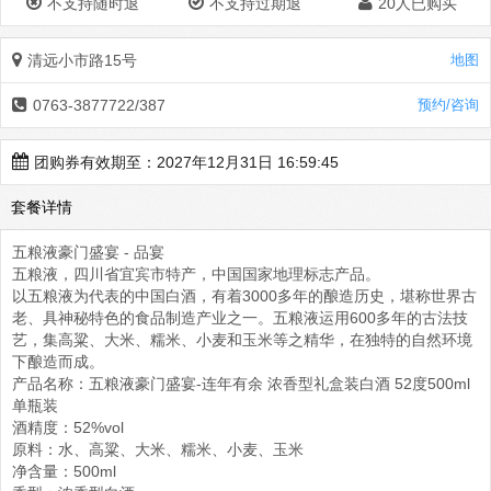
不支持随时退
不支持过期退
20人已购买
清远小市路15号
地图
0763-3877722/387
预约/咨询
团购券有效期至：2027年12月31日 16:59:45
套餐详情
五粮液豪门盛宴 - 品宴
五粮液，四川省宜宾市特产，中国国家地理标志产品。
以五粮液为代表的中国白酒，有着3000多年的酿造历史，堪称世界古
老、具神秘特色的食品制造产业之一。五粮液运用600多年的古法技
艺，集高粱、大米、糯米、小麦和玉米等之精华，在独特的自然环境
下酿造而成。
产品名称：五粮液豪门盛宴-连年有余 浓香型礼盒装白酒 52度500ml
单瓶装
酒精度：52%vol
原料：水、高粱、大米、糯米、小麦、玉米
净含量：500ml