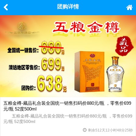
团购详情
五粮金樽-藏品礼合装全国统一销售扫码价880元/瓶 ，零售价699
元/瓶 52度500ml
五粮金樽-藏品礼合装全国统一销售扫码价880元/瓶 ，零售价699
元/瓶 52度500ml
剩余
512
天
12
小时
48
分
24
秒