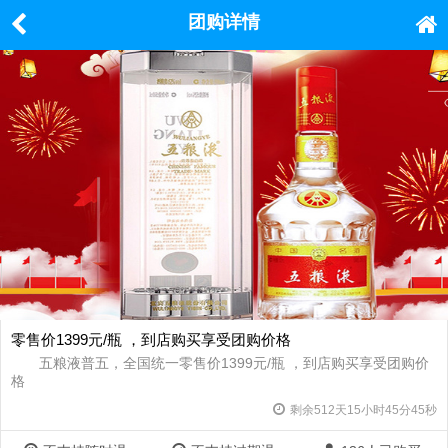
团购详情
零售价1399元/瓶 ，到店购买享受团购价格
五粮液普五，全国统一零售价1399元/瓶 ，到店购买享受团购价
格
剩余
512
天
15
小时
45
分
45
秒