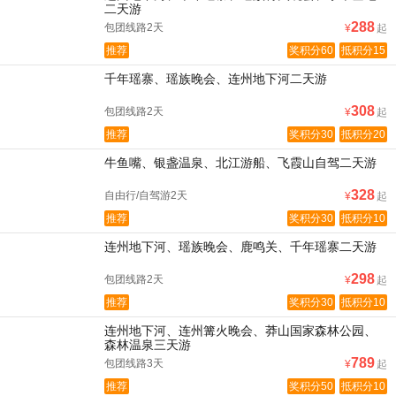
二天游
288
包团线路2天
¥
起
推荐
奖积分60
抵积分15
千年瑶寨、瑶族晚会、连州地下河二天游
308
包团线路2天
¥
起
推荐
奖积分30
抵积分20
牛鱼嘴、银盏温泉、北江游船、飞霞山自驾二天游
328
自由行/自驾游2天
¥
起
推荐
奖积分30
抵积分10
连州地下河、瑶族晚会、鹿鸣关、千年瑶寨二天游
298
包团线路2天
¥
起
推荐
奖积分30
抵积分10
连州地下河、连州篝火晚会、莽山国家森林公园、
森林温泉三天游
789
包团线路3天
¥
起
推荐
奖积分50
抵积分10