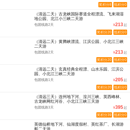
奖积分8
抵积分0
（清远二天）古龙峡国际赛道全程漂流、飞来湖湿
地公园、北江小三峡二天游
213
包团线路2天
¥
起
奖积分20
抵积分0
（清远二天）黄腾峡漂流、江滨公园、小北江三峡
二天游
213
包团线路2天
¥
起
奖积分20
抵积分0
（清远二天）玄真经典全程漂、山水乐园、江滨公
园、小北江三峡二天游
205
包团线路1天
¥
起
奖积分20
抵积分0
（清远三天）连州地下河、湟川三峡、英西峰林、
古龙峡网红河谷、小北江三峡三天游
395
包团线路3天
¥
起
奖积分39
抵积分0
英德仙桥地下河、仙湖度假村、英红茶厂、长湖游
船二天游