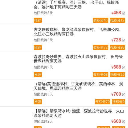
（清远）千年瑶寨、湟川三峡、 金子山、瑶族晚
会、连州地下河精彩三天游
458
包团线路3天
¥
起
推荐
奖积分45
抵积分12
古龙峡玻璃桥、聚龙湾温泉度假村、 飞来湖公园、
北江小三峡精彩两日游
728
包团线路2天
¥
起
推荐
奖积分72
抵积分20
森波拉奇妙世界、森波拉火山温泉度假村、 田野绿
世界精彩两天游
688
包团线路2天
¥
起
推荐
奖积分68
抵积分20
（清远)英德连樟村、古龙峡玻璃桥、英西峰林、洞
天仙境、思源园精彩三天游
700
包团线路3天
¥
起
推荐
奖积分70
抵积分0
【清远】清泉湾水城+漂流、森波拉奇妙世界、火山
温泉精彩两天游
600
包团线路2天
¥
起