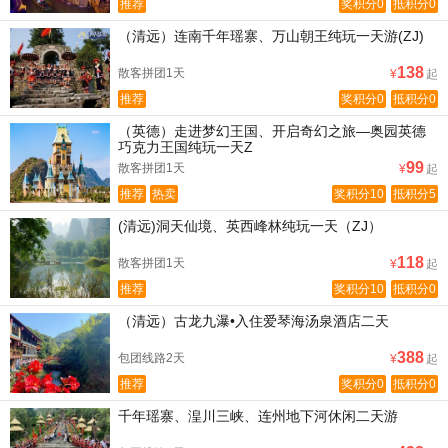
推荐
奖积分0
抵积分0
（清远）连南千年瑶寨、万山朝王纯玩一天游(ZJ)
138
散客拼团1天
¥
起
推荐
奖积分0
抵积分0
（英德）走进梦幻王国、开启奇幻之旅—奥园英德
巧克力王国纯玩一天Z
99
散客拼团1天
¥
起
推荐
热卖
奖积分10
抵积分5
(清远)洞天仙境、英西峰林纯玩一天（ZJ）
118
散客拼团1天
¥
起
推荐
奖积分10
抵积分0
（清远）古龙九瀑•入住爱琴海汤泉酒店二天
388
包团线路2天
¥
起
推荐
奖积分0
抵积分0
千年瑶寨、湟川三峡、连州地下河休闲二天游