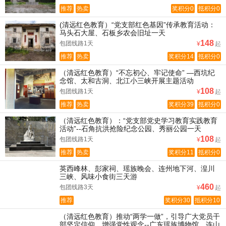
推荐
热卖
奖积分0
抵积分0
(清远红色教育）“党支部红色基因”传承教育活动：
马头石大屋、石板乡农会旧址一天
148
包团线路1天
¥
起
推荐
热卖
奖积分14
抵积分0
（清远红色教育）“不忘初心、牢记使命” —西坑纪
念馆、太和古洞、北江小三峡开展主题活动
108
包团线路1天
¥
起
推荐
热卖
奖积分39
抵积分0
（清远红色教育）：“党支部党史学习教育实践教育
活动”--石角抗洪抢险纪念公园、秀丽公园一天
108
包团线路1天
¥
起
推荐
热卖
奖积分11
抵积分0
英西峰林、彭家祠、瑶族晚会、连州地下河、湟川
三峡、风味小食街三天游
460
包团线路3天
¥
起
推荐
奖积分30
抵积分10
（清远红色教育）推动“两学一做”，引导广大党员干
部坚定信仰、增强党性观念--广东瑶族博物馆、连山