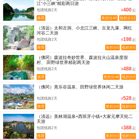
江“小三峡”精彩两日游
400
包团线路2天
¥
起
推荐
奖积分40
抵积分12
（清远）太和古洞、小北江三峡、古龙九瀑、网红
河谷二天游
198
包团线路2天
¥
起
推荐
奖积分0
抵积分0
（佛冈）森波拉奇妙世界、森波拉火山温泉度假
村、 田野绿世界精彩两天游
488
包团线路2天
¥
起
推荐
奖积分48
抵积分0
（佛冈）熹乐谷温泉、田野绿世界休闲二天游
528
包团线路2天
¥
起
推荐
奖积分0
抵积分0
（清远）美林湖温泉+西班牙小镇+大家元摩天轮二
天游
388
包团线路2天
¥
起
推荐
奖积分0
抵积分0