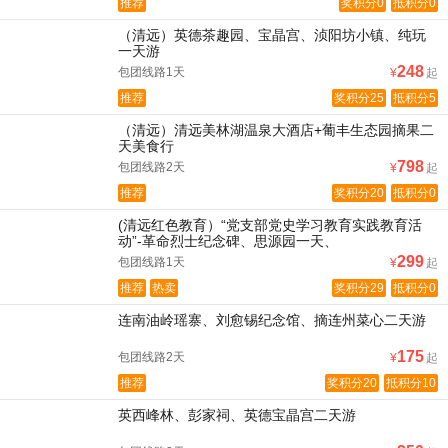
推荐
奖积分0
抵积分0
（清远）英德茶趣园、宝晶宫、浈阳坊小镇、纯玩
一天游
248
包团线路1天
¥
起
推荐
奖积分25
抵积分5
（清远）清远美林湖温泉大酒店+葡丰生态园摘果二
天美食行
798
包团线路2天
¥
起
推荐
奖积分20
抵积分0
(清远红色教育）“党支部党史学习教育实践教育活
动”-革命烈士纪念碑、思源园一天、
299
包团线路1天
¥
起
推荐
热卖
奖积分29
抵积分0
连南油岭瑶寨、刘愈锡纪念馆、摘连州菜心二天游
175
包团线路2天
¥
起
推荐
奖积分20
抵积分10
英西峰林、彭家祠、英德宝晶宫二天游