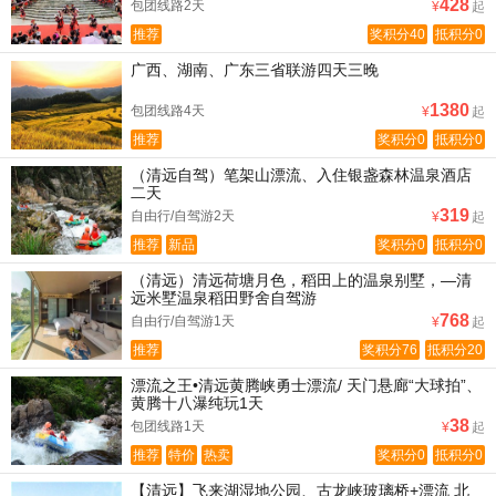
428
包团线路2天
¥
起
推荐
奖积分40
抵积分0
广西、湖南、广东三省联游四天三晚
1380
包团线路4天
¥
起
推荐
奖积分0
抵积分0
（清远自驾）笔架山漂流、入住银盏森林温泉酒店
二天
319
自由行/自驾游2天
¥
起
推荐
新品
奖积分0
抵积分0
（清远）清远荷塘月色，稻田上的温泉别墅，—清
远米墅温泉稻田野舍自驾游
768
自由行/自驾游1天
¥
起
推荐
奖积分76
抵积分20
漂流之王•清远黄腾峡勇士漂流/ 天门悬廊“大球拍”、
黄腾十八瀑纯玩1天
38
包团线路1天
¥
起
推荐
特价
热卖
奖积分0
抵积分0
【清远】飞来湖湿地公园、古龙峡玻璃桥+漂流 北