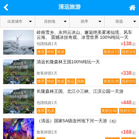
清远旅游
出发城市
目的地
排序
筛选
岭南雪乡、永州云冰山、邂逅绝美雾凇仙境、风车
云海、 震撼冰挂奇观、冰雪世界 100%纯玩一天
（充足时间畅玩景区）(ZJ)
138
包团线路1天
¥
起
推荐
特价
热卖
奖积分13
抵积分8
清远长隆森林王国100%纯玩一天
338
散客拼团1天
¥
起
推荐
特价
热卖
新品
团购
奖积分36
抵积分0
长隆森林王国、北江小三峡、江滨公园一天游
448
包团线路1天
¥
起
推荐
热卖
奖积分40
抵积分10
（清远）国家5A级连州地下河一天游（zj）
168
散客拼团1天
¥
起