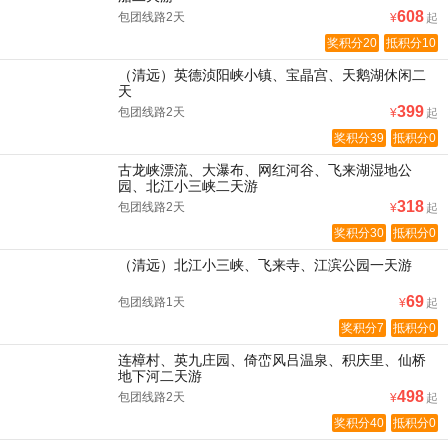
608
包团线路2天
¥
起
奖积分20
抵积分10
（清远）英德浈阳峡小镇、宝晶宫、天鹅湖休闲二
天
399
包团线路2天
¥
起
奖积分39
抵积分0
古龙峡漂流、大瀑布、网红河谷、飞来湖湿地公
园、北江小三峡二天游
318
包团线路2天
¥
起
奖积分30
抵积分0
（清远）北江小三峡、飞来寺、江滨公园一天游
69
包团线路1天
¥
起
奖积分7
抵积分0
连樟村、英九庄园、倚峦风吕温泉、积庆里、仙桥
地下河二天游
498
包团线路2天
¥
起
奖积分40
抵积分0