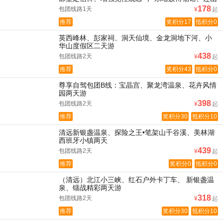
鹰扬关红色教育一天
178
包团线路1天
¥
起
推荐
奖积分17
抵积分0
英西峰林、彭家祠、洞天仙境、金龙洞地下河、小
华山度假区二天游
438
包团线路2天
¥
起
推荐
奖积分43
抵积分0
尊享自驾包团B线：宝晶宫、聚龙湾温泉、花卉风情
园两天游
398
包团线路2天
¥
起
推荐
奖积分30
抵积分10
清远新银盏温泉、探险之王•笔架山千谷溪、美林湖
西班牙小镇两天
439
包团线路2天
¥
起
推荐
奖积分0
抵积分0
（清远）北江小三峡、红石户外卡丁车、 新银盏温
泉、镭战精彩两天游
318
包团线路2天
¥
起
推荐
奖积分30
抵积分10