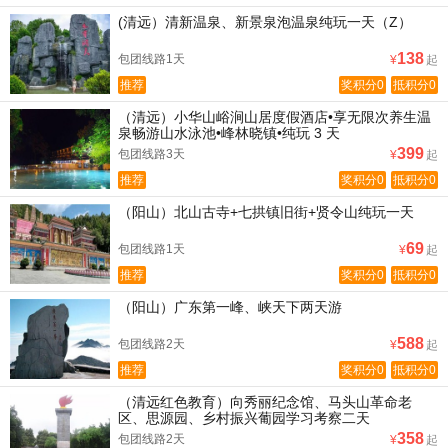
(清远）清新温泉、新景泉泡温泉纯玩一天（Z）
138
包团线路1天
¥
起
推荐
奖积分0
抵积分0
（清远）小华山峪涧山居度假酒店•享无限次养生温
泉畅游山水泳池•峰林晓镇•纯玩 3 天
399
包团线路3天
¥
起
推荐
奖积分0
抵积分0
（阳山）北山古寺+七拱镇旧街+贤令山纯玩一天
69
包团线路1天
¥
起
推荐
奖积分0
抵积分0
（阳山）广东第一峰、峡天下两天游
588
包团线路2天
¥
起
推荐
奖积分0
抵积分0
（清远红色教育）向秀丽纪念馆、马头山革命老
区、思源园、乡村振兴葡园学习考察二天
358
包团线路2天
¥
起