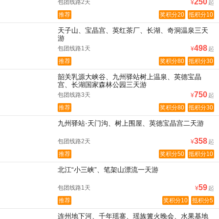
250
包团线路2天
¥
起
推荐
奖积分20
抵积分10
天子山、宝晶宫、英红茶厂、长湖、奇洞温泉三天
游
498
包团线路1天
¥
起
推荐
奖积分80
抵积分30
韶关乳源大峡谷、九州驿站树上温泉、英德宝晶
宫、长湖国家森林公园三天游
750
包团线路3天
¥
起
推荐
奖积分80
抵积分30
九州驿站·天门沟、树上围屋、英德宝晶宫二天游
358
包团线路2天
¥
起
推荐
奖积分50
抵积分10
北江“小三峡”、笔架山漂流一天游
59
包团线路1天
¥
起
推荐
奖积分10
抵积分5
连州地下河、千年瑶寨、瑶族篝火晚会、水果基地