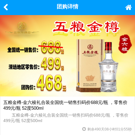
团购详情
五粮金樽-金六棱礼合装全国统一销售扫码价688元/瓶 ，零售价
499元/瓶 52度500ml
五粮金樽-金六棱礼合装全国统一销售扫码价688元/瓶 ，零售价
499元/瓶 52度500ml
剩余
490
天
08
小时
01
分
54
秒