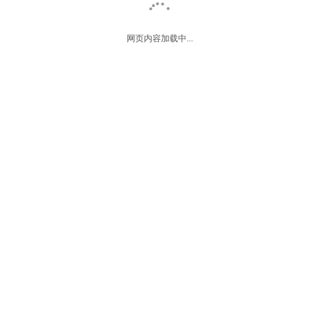
清远团购
车票预订
网页内容加载中...
旅游资讯
签证办理
积分商城
下载手机桌面
苹果版
安卓版
各地酒店预订
各地景点门票