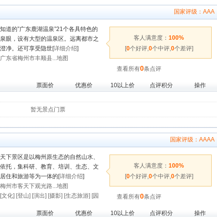
国家评级：
AAA
知道的”广东鹿湖温泉”21个各具特色的
客人满意度：
100%
泉眼，设有大型的温泉区。远离都市之
澄净。还可享受隐世[
详细介绍
]
[
0
个好评,
0
个中评,
0
个差评]
广东省梅州市丰顺县...地图
0
查看所有
条点评
票面价
优惠价
10以上价
点评积分
操作
暂无景点门票
国家评级：
AAAA
天下景区是以梅州原生态的自然山水、
客人满意度：
100%
依托，集科研、教育、培训、生态、文
居住和旅游等为一体的[
详细介绍
]
[
0
个好评,
0
个中评,
0
个差评]
梅州市客天下观光路...地图
[文化]
[登山]
[演出]
[摄影]
[生态旅游]
[园
0
查看所有
条点评
]
[主题乐园]
票面价
优惠价
10以上价
点评积分
操作