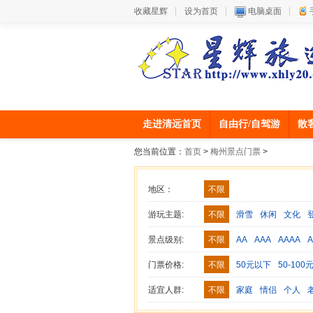
收藏星辉
设为首页
电脑桌面
走进清远首页
自由行/自驾游
散
您当前位置：
首页
>
梅州景点门票
>
地区：
不限
游玩主题:
不限
滑雪
休闲
文化
农家乐
森林公园
海滨海岛
景点级别:
不限
AA
AAA
AAAA
A
门票价格:
不限
50元以下
50-100
适宜人群:
不限
家庭
情侣
个人