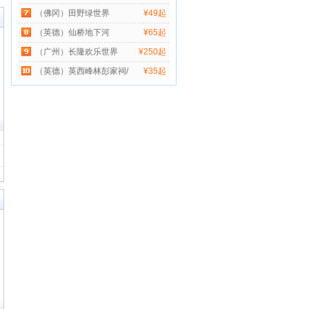
（佛冈）田野绿世界
¥49起
（英德）仙桥地下河
¥65起
（广州）长隆欢乐世界
¥250起
（英德）英西峰林彭家祠/
¥35起