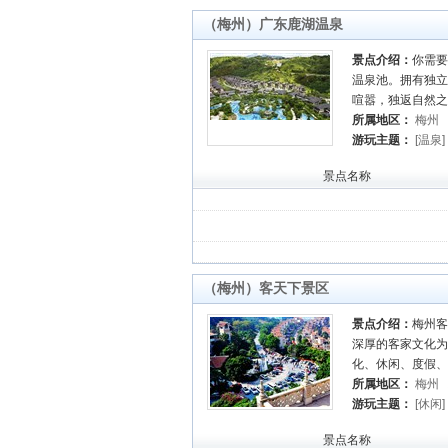
（梅州）广东鹿湖温泉
景点介绍：
你需要
温泉池。拥有独立
喧嚣，独返自然之
所属地区：
梅州
游玩主题：
[温泉]
景点名称
（梅州）客天下景区
景点介绍：
梅州客
深厚的客家文化为
化、休闲、度假、
所属地区：
梅州
游玩主题：
[休闲]
林]
[古镇]
[森林公园
景点名称