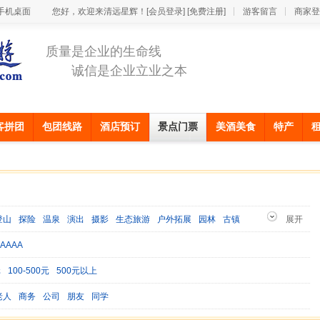
手机桌面
您好，欢迎来清远星辉！
[会员登录]
[免费注册]
游客留言
商家登
质量是企业的生命线
诚信是企业立业之本
客拼团
包团线路
酒店预订
景点门票
美酒美食
特产
登山
探险
温泉
演出
摄影
生态旅游
户外拓展
园林
古镇
展开
主题乐园
古迹
避暑
游船
水乡
漂流
AAAA
元
100-500元
500元以上
老人
商务
公司
朋友
同学