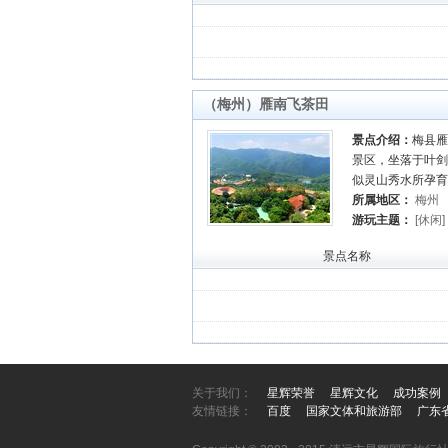
（梅州）雁南飞茶田
景点介绍：
梅县雁
景区，坐落于叶剑
似灵山秀水所孕育
所属地区：
梅州
游玩主题：
[休闲]
[森林公园]
[避暑]
景点名称
关于我们：
星辉荣誉
星辉文化
成功案例
友情链接：
百度
国家文体和旅游部
广东