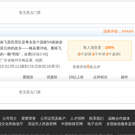
暂无景点门票
国家评级：
AAAAA
南飞茶田景区是粤东首个国家5A级旅游
客人满意度：
100%
英元帅的故乡——梅县雁洋镇。雁南飞
的一颗“明珠”，在青[
详细介绍
]
[
0
个好评,
0
个中评,
0
个差评]
广东省梅州市梅县雁...地图
[文化]
[登山]
[摄影]
[生态旅游]
[农家乐]
0
查看所有
条点评
票面价
优惠价
10以上价
点评积分
操作
暂无景点门票
公司简介
星辉荣誉
公司证照及账户
人才招聘
联系我们
战略合作媒体
省文化和旅游厅
清远市人民政府网
中国铁路官网
电子合同
全国旅游服务监