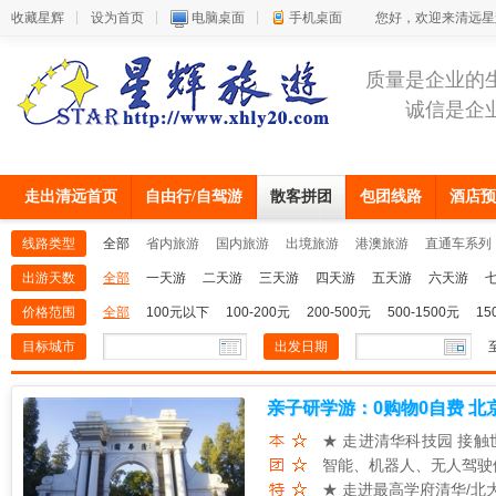
收藏星辉
设为首页
电脑桌面
手机桌面
您好，欢迎来清远星
质量是企业的
诚信是企
走出清远首页
自由行/自驾游
散客拼团
包团线路
酒店预
线路类型
全部
省内旅游
国内旅游
出境旅游
港澳旅游
直通车系列
出游天数
全部
一天游
二天游
三天游
四天游
五天游
六天游
价格范围
全部
100元以下
100-200元
200-500元
500-1500元
15
目标城市
出发日期
亲子研学游：0购物0自费 北
★ 走进清华科技园 接
智能、机器人、无人驾驶
★ 走进最高学府清华/