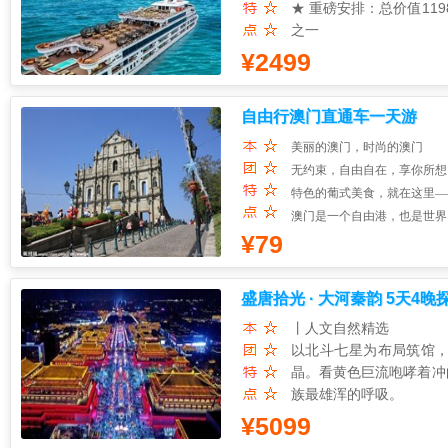
4.老北京饺子宴：感受北
◆ 沙滩赶海：亲子协作
★ 重磅安排：总价值11
5.网红绿茶餐厅：精选
◆ 品鉴地道黎家簸箕宴
之一
6.老北京家常菜及炸酱
★ 赠送：价值108元/
¥2499
★ 五彩斑斓的欧洲小镇
拍都很出片；
自由行澳门直通车一天游
★ 于广宁省最美丽的下
★ 外观越南国家中央政
美丽的澳门，时尚的澳门
★ 美食新篇章：全程7
无约束，自由自在，享你所想
餐+下午茶 海鲜/烤肉/沙
特色的葡式美食，就在这里—
★ 重磅包含：升级安排
澳门是一个自由港，也是世界
★ 舒心游 【服务保障
¥79
盛唐拾光 · 大河秦韵 5天4
丨人文自然精选
以北斗七星为布局筑馆，
晶。看黄色巨流咆哮着冲
族最雄浑的呼吸。
丨长安的史诗感
¥5099
秦始皇拉开了华夏民族大