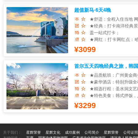
参观 兵马俑 揭开地下
超值新马·6天4晚
情故事。登上明朝始建，
丨小众古城之旅
★舒适：全程入住当地 
藏匿于古都长安东边，史
★经典：打卡南洋经典景
于1500多年前的古城
盖一站式打卡；
间，文庙、城隍庙、状元
★网红：打卡网红点：哈
丨汉唐风华录
片；
¥3099
畅游天幕街区 大唐不夜
★美食：海南鸡的滑嫩细
步行街区。大慈恩寺 聆
饭，全方位触动您的味蕾
丨亲子加倍&美食之旅
首尔五天四晚经典之旅，韩
★安心：特别赠送中国境
真人实景秀《1212》
航，让您毫无后顾之忧，
★品质航班：广州黄金商
在永兴坊，回民街寻觅最
★豪华酒店：特别升级全
西安好滋味：品味当地人
★精选行程：圣水洞文艺
★特色美食：韩式拌饭，
★特别赠送：
¥3299
1、游览朝鲜王朝王宫景
2、网红点-好客空间 Hik
3、跑男拍摄地、首尔美
4、著名韩剧《鬼怪》拍
关于我们：
星辉荣誉
星辉文化
成功案例
公司简介
星辉荣誉
公司证照
5、每人一份保额50万元