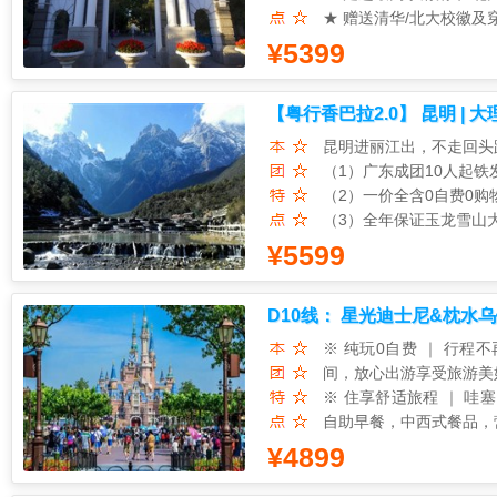
★ 赠送清华/北大校徽及
★ 孩子来到北京不容错
¥5399
★ 去天安门观升旗仪式~
世界文化遗产八达岭长城
【粤行香巴拉2.0】 昆明 | 大理
卡国家速滑馆外观冰丝带
全程0购物0自费、亲子
昆明进丽江出，不走回头
全程入住3钻（准四）酒
（1）广东成团10人起铁
（2）一价全含0自费0购
★ 亲子研学亮点 ★★★
（3）全年保证玉龙雪山
一、清华科技园科技研学
（4）鲜花花束接机
¥5599
主题：芯片、AI人工智
★ 粤行轻奢：全程入住
走进威盛·未来科学馆 ,
★ 粤行风光：5A玉龙雪
趋势。剖析中国芯发展 ,
D10线： 星光迪士尼&枕水
风景区、4A虎跳峡、4A
更深入地了解“ A I在未
★ 粤行体验：篝火晚会+
※ 纯玩0自费 ｜ 行
宙的神秘。通过人工智能、智
间，放心出游享受旅游美
拓宽孩子们的科技视野,
※ 住享舒适旅程 ｜ 
自助早餐，中西式餐品，
※ 一键承包夏日清凉 
¥4899
二、走进顶尖学府-清华
一刻舒心！
1.进入清华或北大入内自
※ 嗨FUN上海迪士尼