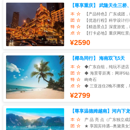
2.赠送清华或北大校徽
【尊享重庆】 武隆天生三桥
旅、引人入胜的故事、惊
洞纯玩五日游
美不胜收的夜间烟花秀、
【产品特色】广东成团，
三、中国科学技术馆~感
※ 灯火阑珊乌镇西栅 
【优选行程】科学设计行
未来科学家~去中国科技
令》的“误入藕花深处”！
【精选景点】深度游览，精
1.探索科技馆的五大主题“
※ 宿西栅解锁乌镇AB面
【打卡必地】重庆网红景点
来”……
体会“从前慢”的美好！
【特色美食】武隆养生宴
¥2590
2.走进中国科学技术馆
※ 名校揭秘浙江大学 
【精心挑选】全程当地四
办最早的高等学府之一！
★ 精彩行程 ★★★★★
※ 大屠杀遇难同胞纪念
【椰岛同行】 海南双飞5天
★季节限定采摘园：采摘
里是离中国近代史最近的
★特别赠送恭王府：探寻
◆广东自组，纯玩不进店
※ 半部近代史的活态博物
◆ 海景零距离：网评5
南园林格局的国民政府旧
★ 温馨赠礼 ★★★★★
峋奇石
※ 攀登中国第一高楼中
①赠送升旗仪式 ②登长
◆ 三亚连住2晚不挪窝
楼，总高度632米，以
◆ 西岛海上乐园：踏浪
¥2799
※ 光影钱塘江船上夜游
★ 品味京城美食★★★
◆ 莺歌海盐场：漫步“
神秘的纱幔，等待着每一
传统团餐已升级 美食行
◆ 槟榔谷黎苗文化：走
※ 全程享自助早餐 ｜
【尊享温德姆越南】河内下龙
1.八达岭自助餐：无限量
◆ 直升机空中瞰景：换上
满的品质生活；
5天游
2.北京烤鸭宴：品尝整
◆ 亚特兰蒂斯奇幻之
产 品 亮 点（广东独立
※ “鸭味江湖”-金陵全
3.涮羊肉自助：采用铜
秀》，感受水上芭蕾与高
★ 享国宾待遇--奥黛美
各种形式鸭肴烹饪技法，