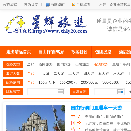
收藏星辉
设为首页
电脑桌面
手机桌面
您好，欢迎来清远星
质量是企业的
诚信是企
走出清远首页
自由行/自驾游
散客拼团
包团线路
酒店预
线路类型
全部
省内旅游
国内旅游
出境旅游
港澳旅游
直通车系列
出游天数
全部
一天游
二天游
三天游
四天游
五天游
六天游
价格范围
全部
100元以下
100-200元
200-500元
500-1500元
15
目标城市
出发日期
自由行澳门直通车一天游
美丽的澳门，时尚的澳门
无约束，自由自在，享你所想
特色的葡式美食，就在这里—