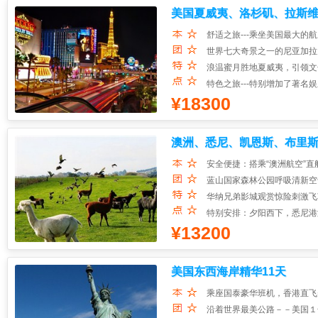
美国夏威夷、洛杉矶、拉斯维
3、跑男拍摄地、首尔美
4、著名韩剧《鬼怪》拍
舒适之旅---乘坐美国最大
5、每人一份保额50万元
世界七大奇景之一的尼亚加拉
浪温蜜月胜地夏威夷，引领文
特色之旅---特别增加了著
¥18300
全美国最弯曲的一条街道九曲
澳洲、悉尼、凯恩斯、布里斯
安全便捷：搭乘“澳洲航空”
蓝山国家森林公园呼吸清新空
华纳兄弟影城观赏惊险刺激飞
特别安排：夕阳西下，悉尼港
¥13200
舒适酒店：全程采用4星标准
美国东西海岸精华11天
乘座国泰豪华班机，香港直飞
沿着世界最美公路－－美国１