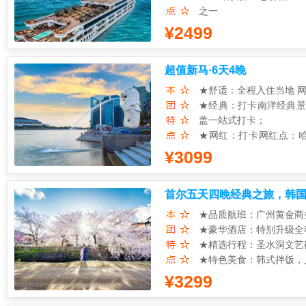
之一
★ 赠送：价值108元/
¥2499
★ 五彩斑斓的欧洲小镇
拍都很出片；
超值新马·6天4晚
★ 于广宁省最美丽的下
★ 外观越南国家中央政
★舒适：全程入住当地 
★ 美食新篇章：全程7
★经典：打卡南洋经典景
餐+下午茶 海鲜/烤肉/沙
盖一站式打卡；
★ 重磅包含：升级安排
★网红：打卡网红点：哈
★ 舒心游 【服务保障
片；
¥3099
★美食：海南鸡的滑嫩细
饭，全方位触动您的味蕾
首尔五天四晚经典之旅，韩
★安心：特别赠送中国境
航，让您毫无后顾之忧，
★品质航班：广州黄金商
★豪华酒店：特别升级全
★精选行程：圣水洞文艺
★特色美食：韩式拌饭，
★特别赠送：
¥3299
1、游览朝鲜王朝王宫景
2、网红点-好客空间 Hik