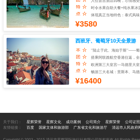
入住普吉酒店四晚，尽情感受
时令水果自助大餐+纯水果冰
体现真正当地特色：泰式风味
¥3580
西班牙、葡萄牙10天全景游
‘’陆止于此、海始于斯‘’——
搭乘阿联酋航空香港往返，全
欧洲第三大皇宫—马德里大皇
畅游三大名城：里斯本、马德
¥16400
关于我们：
星辉荣誉
星辉文化
成功案例
公司简介
星辉荣誉
公司证照
友情链接：
百度
国家文体和旅游部
广东省文化和旅游厅
清远市人民政府
Copyright © 2003 - 2015 清远市星辉国际旅行社有限公司版权所有 All Rights Rese