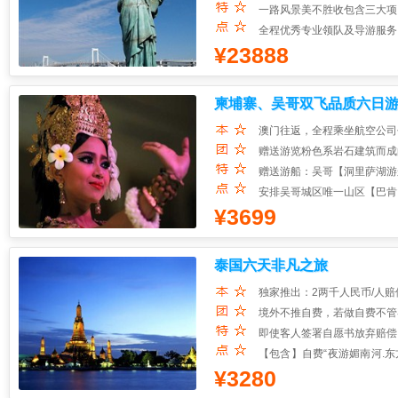
一路风景美不胜收包含三大项
全程优秀专业领队及导游服务
¥23888
超值价格带您玩转美国经典城市
柬埔寨、吴哥双飞品质六日
澳门往返，全程乘坐航空公司
赠送游览粉色系岩石建筑而成
赠送游船：吴哥【洞里萨湖游
安排吴哥城区唯一山区【巴肯
¥3699
住：全程当地品质酒店；品：
泰国六天非凡之旅
独家推出：2两千人民币/人赔
境外不推自费，若做自费不管
即使客人签署自愿书放弃赔偿
【包含】自费“夜游媚南河.东
¥3280
宵夜”
【赠送】自费“泰国古式按摩.