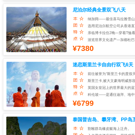
【餐食】台标“76楼自助餐；
尼泊尔经典全景双飞八天
纳加阔——最佳喜马拉雅雪山
选用尼泊尔航空公司从香港直
亲临博卡拉住2晚—穿着T恤
游览世界文化遗产—加都杜巴
¥7380
奇特旺国家公园2晚——骑大
珍稀动物
迷恋斯里兰卡自由行双飞6天
前往被誉为“斯里兰卡的度假天
斯里兰卡,被大文豪海明威形容
英国女皇冠上的世界最大的蓝
科伦坡——是通往迪拜、地中
¥6799
泰国普吉岛、攀牙湾、PP岛
割喉群岛橡皮艇海上泛舟。