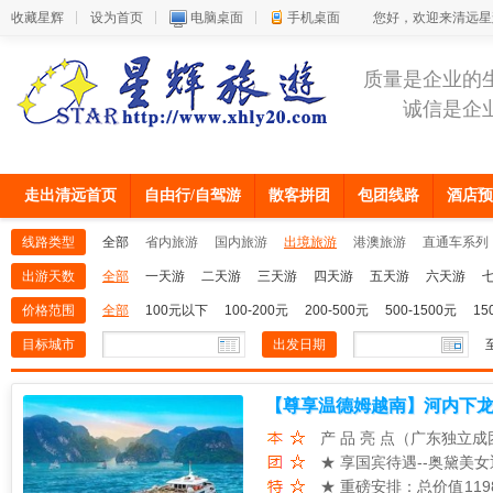
收藏星辉
设为首页
电脑桌面
手机桌面
您好，欢迎来清远星
质量是企业的
诚信是企
走出清远首页
自由行/自驾游
散客拼团
包团线路
酒店预
线路类型
全部
省内旅游
国内旅游
出境旅游
港澳旅游
直通车系列
出游天数
全部
一天游
二天游
三天游
四天游
五天游
六天游
价格范围
全部
100元以下
100-200元
200-500元
500-1500元
15
目标城市
出发日期
【尊享温德姆越南】河内下龙
5天游
产 品 亮 点（广东独立
★ 享国宾待遇--奥黛美
★ 重磅安排：总价值11