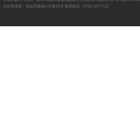
总社营业部：清远市新城小市路15号 联系电话：0763-3877722