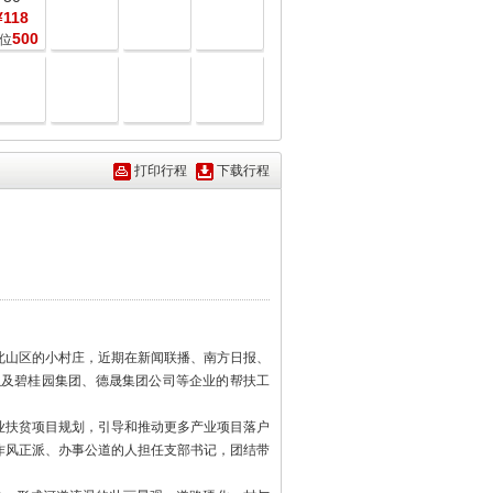
¥118
500
位
打印行程
下载行程
北山区的小村庄，近期在新闻联播、南方日报、
以及碧桂园集团、德晟集团公司等企业的帮扶工
业扶贫项目规划，引导和推动更多产业项目落户
作风正派、办事公道的人担任支部书记，团结带