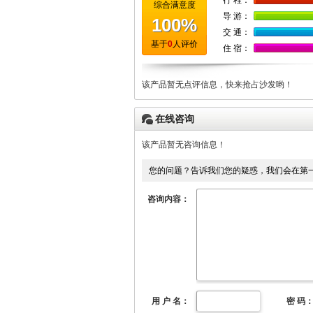
行 程：
综合满意度
导 游：
100%
交 通：
基于
0
人评价
住 宿：
该产品暂无点评信息，快来抢占沙发哟！
在线咨询
该产品暂无咨询信息！
您的问题？告诉我们您的疑惑，我们会在第
咨询内容：
用 户 名：
密 码