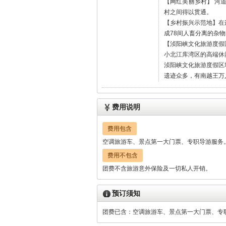
【网红美丽乡村】 河
村之间得以贯通。
【乡村振兴示范地】在
成78间人畜分离的杂
【浈阳峡文化旅游度假
小北江库湾区的高端休
浈阳峡文化旅游度假区
遗迹众多，有南越王万
费用说明
费用包含
空调旅游车、景点第一大门票、专职导游服务
费用不包含
团费不含旅游意外保险及一切私人开销。
预订须知
团费已含：空调旅游车、景点第一大门票、专