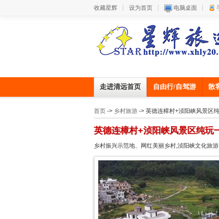
收藏星辉
设为首页
电脑桌面
走进清远首页
自由行/自驾游
散
首页
->
乡村旅游
-> 英德连樟村+浈阳峡风景区
英德连樟村+浈阳峡风景区纯玩
乡村振兴示范地、网红美丽乡村,浈阳峡文化旅游