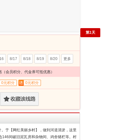
第
1
天
16
8/17
8/18
8/19
8/20
更多
惠（会员积分、代金券可抵优惠）
0元积分
0元积分
计。于【网红美丽乡村】，做到河道清淤，这里
146间破旧泥瓦房和杂物间、鸡舍猪栏等。村