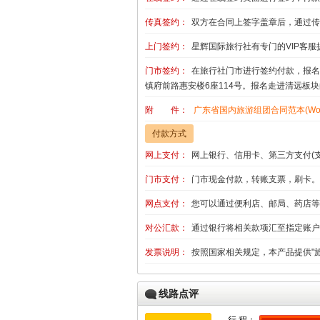
传真签约：
双方在合同上签字盖章后，通过传
上门签约：
星辉国际旅行社有专门的VIP客服
门市签约：
在旅行社门市进行签约付款，报名
镇府前路惠安楼6座114号。报名走进清远板
附 件：
广东省国内旅游组团合同范本(Wor
付款方式
网上支付：
网上银行、信用卡、第三方支付(
门市支付：
门市现金付款，转账支票，刷卡。
网点支付：
您可以通过便利店、邮局、药店等
对公汇款：
通过银行将相关款项汇至指定账户
发票说明：
按照国家相关规定，本产品提供"
线路点评