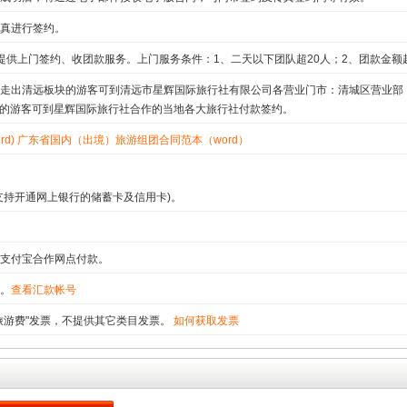
真进行签约。
提供上门签约、收团款服务。上门服务条件：1、二天以下团队超20人；2、团款金额超2
走出清远板块的游客可到清远市星辉国际旅行社有限公司各营业门市：清城区营业部
块的游客可到星辉国际旅行社合作的当地各大旅行社付款签约。
d)
广东省国内（出境）旅游组团合同范本（word）
支持开通网上银行的储蓄卡及信用卡)。
支付宝合作网点付款。
。
查看汇款帐号
旅游费"发票，不提供其它类目发票。
如何获取发票