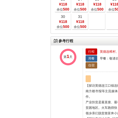
¥118
¥118
¥118
¥11
500
500
500
5
余位
余位
余位
余位
30
31
¥118
¥118
500
500
余位
余位
参考行程
行程
英德连樟村、
1
第
天
用餐
早餐：敬请自
住宿
【探访英德连江口镇连
南方都市报等主流媒体
作。
产业扶贫是最直接、最
贫困地区。火车跑得快
领乡亲们脱贫致富奔小