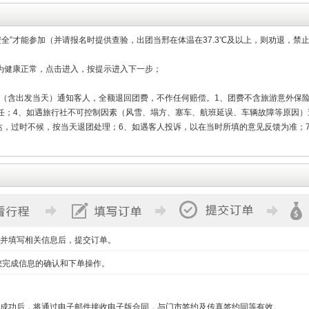
安全”才能参加（并请报名时提供查验，出团当邢在体温在37.3℃及以上，则劝退，禁
色为健康正常，点击进入，按提示进入下一步；
天（含出发当天）通知客人，全额退回团费，不作任何赔偿。1、团费不含旅游意外保
任；4、如遇旅行社不可控制因素（风雪、塌方、塞车、航班延误、车辆故障等原因）
到达，过时不候，按当天退团处理；6、如遇客人投诉，以在当时所填的意见反馈为准；
并填写相关信息后，提交订单。
您完成信息的确认和下单操作。
成功后，将通过电子邮件接收电子版合同，与门市签约及传真签约同等有效。