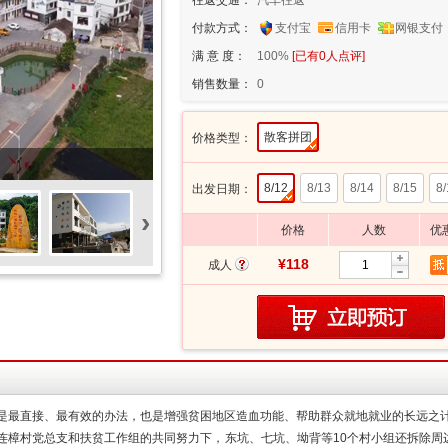
往返交通：
汽车往返
付款方式：
支付宝
信用卡
网银支付
满 意 度：
100%
[已有
0
人点评]
销售数量：
0
散客拼团
价格类型：
8/12
8/13
8/14
8/15
8/
出发日期：
›
价格
人数
优
¥118
成人
是最直接、最有效的办法，也是增强贫困地区造血功能、帮助群众就地就业的长远之
连樟村党总支和扶贫工作组的共同努力下，东坑、七坑、坳背等10个村小组还拆除周边