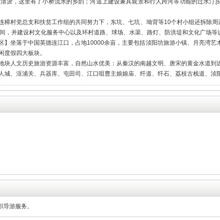
道清淤，这里有了小桥流水的乡韵；河道上建设兼具观景和行人跨河等功能的过水汀
连樟村党总支和扶贫工作组的共同努力下，东坑、七坑、坳背等10个村小组还拆除周
物间，并建设村文化服务中心以及环村道路、球场、水渠、路灯、防洪堤和文化广场等
区】坐落于中国英德连江口，占地10000余亩，主要包括浈阳坊旅游小镇、月亮湾
闲度假四大板块。
地块人文历史旅游资源丰富，自然山水优美：从秦汉的南越文明、唐宋的黄金水道到
人城、洭浦关、兵器库、屯田司、江口咀曹主娘娘庙、纤道、纤石、荔枝古栈道、浈
。
职导游服务。