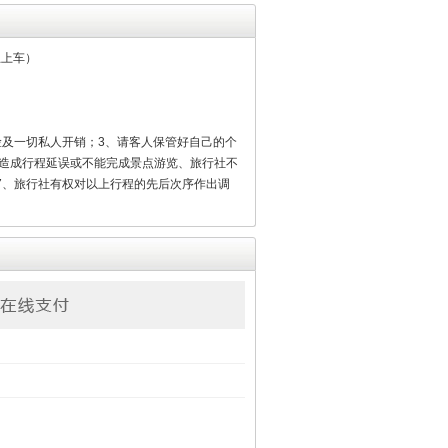
止上车）
险及一切私人开销；3、请客人保管好自己的个
造成行程延误或不能完成景点游览、旅行社不
7、旅行社有权对以上行程的先后次序作出调