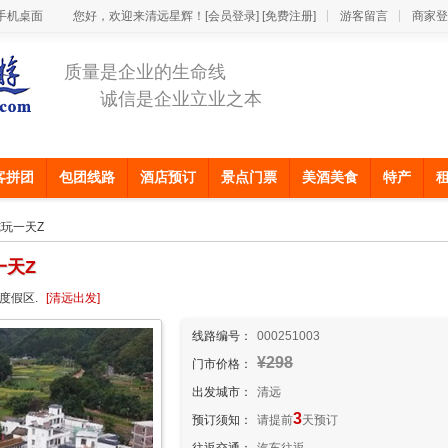
手机桌面
您好，欢迎来清远星辉！
[会员登录]
[免费注册]
游客留言
商家登
质量是企业的生命线
诚信是企业立业之本
客拼团
包团线路
酒店预订
景点门票
美酒美食
特产
纯玩一天Z
一天Z
度假区.
[清远出发]
线路编号：
000251003
¥298
门市价格：
出发城市：
清远
3
预订须知：
请提前
天预订