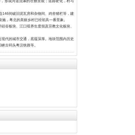
步，形成河道流瀑的壮丽景观；道路硬化，村与
边146间破旧泥瓦房和杂物间、鸡舍猪栏等，建
设施，粤北的美丽乡村已经初具一番景象。
艺术硅谷板块、江口咀养生度假及宗教文化板块、
近现代的城市交通，底蕴深厚。地块范围内历史
阳峡古码头粤汉铁路等。