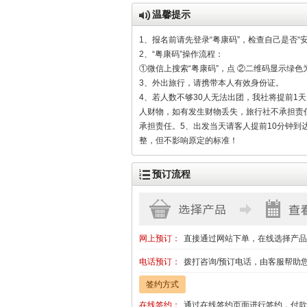
温馨提示
1、报名前请先登录“粤康码”，检查自己是否“
2、“粤康码”操作流程：
①微信上搜索“粤康码”，点 ②二维码显示绿
3、外出旅行，请携带本人有效身份证。
4、若人数不够30人无法出团，我社将提前1
人财物，如有发生财物丢失，旅行社不承担责
承担责任。5、出发当天请客人提前10分钟
整，但不影响原定的标准！
预订流程
网上预订：
直接通过网站下单，在线选择产品
电话预订：
拨打咨询/预订电话，由客服帮助
签约方式
在线签约：
通过在线签约页面进行签约，付款