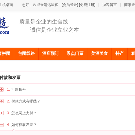
手机桌面
您好，欢迎来清远星辉！
[会员登录]
[免费注册]
游客留言
商家登
质量是企业的生命线
诚信是企业立业之本
客拼团
包团线路
酒店预订
景点门票
美酒美食
特产
付款和发票
1.
汇款帐号
2.
付款方式有哪些？
3.
怎么网上支付？
4.
如何获取发票？