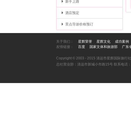
新手上路
酒店预定
景点导游价格预订
关于我们：
星辉荣誉
星辉文化
成功案例
友情链接：
百度
国家文体和旅游部
广东
Copyright © 2003 - 2015 清远市星辉国际旅行社
总社营业部：清远市新城小市路15号 联系电话：076