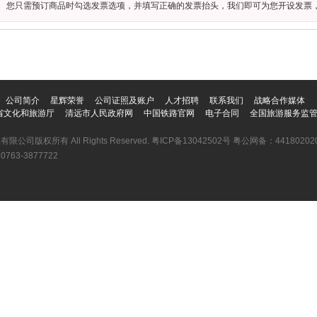
您只需预订商品时勾选发票选项，并填写正确的发票抬头，我们即可为您开设发票
公司简介
星辉荣誉
公司证照及账户
人才招聘
联系我们
战略合作媒体
省文化和旅游厅
清远市人民政府网
中国铁路官网
电子合同
全国旅游服务监
有限公司版权所有 All Rights Reserved.
粤ICP备13042502号
粤公网备：441802020
3-3877722