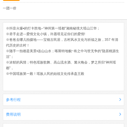
一团一价
※抖音火爆•的打卡胜地--“神州第一瑶都”湘南秘境大瑶山江华；
※牵手走进---爱情文化小镇，许愿塔见证你们的爱情!
※爸爸去哪儿拍摄地——宝镜古民居，古村风水文化与祈福之旅，357 年清
代历史的古村！
※随手一拍都是美景•连山山水；喀斯特地貌~有之中与世无争的“隐居桃源生
活”；
※浓郁的风情；特色瑶族歌舞、高山流水酒、篝火晚会，梦之所归“神州瑶
都”，
※中国瑶族第一殿！瑶族人民的始祖文化传承盘王殿
参考行程
费用说明