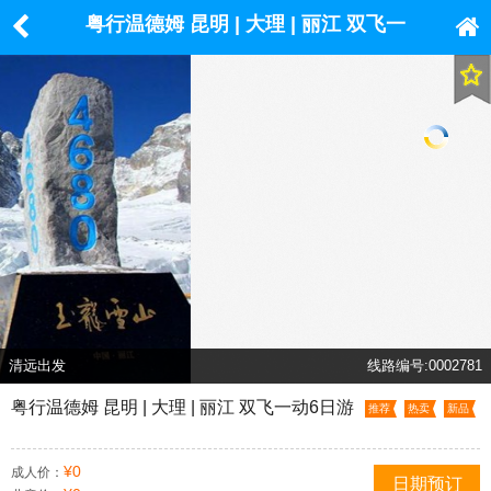
粤行温德姆 昆明 | 大理 | 丽江 双飞一
动6日游
清远出发
线路编号:0002781
粤行温德姆 昆明 | 大理 | 丽江 双飞一动6日游
推荐
热卖
新品
¥0
成人价：
日期预订