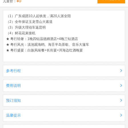
¥0
儿童价：
（1）广东成团10人起铁发，满20人派全陪
（2）全年保证玉龙雪山大索道
（3）升级大理动车返昆明
（4）鲜花花束接机
★ 粤行轻奢：1晚四钻温德姆酒店+4晚三钻酒店
★ 粤行风光：滇池观海鸥、海舌半岛茶歇、音乐大篷车
★ 粤行盛宴：白族风味餐+长街宴+洱海边红酒晚宴
参考行程
费用说明
预订须知
温馨提示