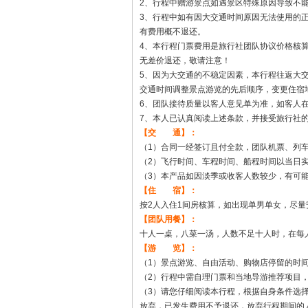
2、行程中赠游景点如遇景区特殊原因导致不
3、行程中如有因大交通时间原因无法使用的
有费用概不退还。
4、本行程门票费用是旅行社团队协议价格核
无差价退还，敬请注意！
5、因为大交通的不稳定因素，本行程往返大
交通时间调整景点游览的先后顺序，变更住宿
6、团队接待质量以客人意见单为准，如客人
7、本人已认真阅读上述条款，并接受旅行社
【交 通】：
（1）合同一经签订且付全款，团队机票、列
（2）飞行时间、车程时间、船程时间以当日
（3）本产品如因淡季或收客人数较少，有可
【住 宿】：
按2人入住1间房核算，如出现单男单女，尽
【团队用餐】：
十人一桌，八菜一汤，人数不足十人时，在每
【游 览】：
（1）景点游览、自由活动、购物店停留的时
（2）行程中需自理门票和当地导游推荐项目
（3）请您仔细阅读本行程，根据自身条件选
放弃，已发生费用不予退还，放弃行程期间的