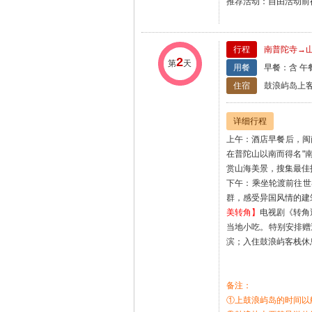
推荐活动：自由活动前
行程
南普陀寺→
2
第
天
用餐
早餐：含 午
住宿
鼓浪屿岛上
详细行程
上午：酒店早餐后，闽
在普陀山以南而得名"
赏山海美景，搜集最佳
下午：乘坐轮渡前往世
群，感受异国风情的建
美转角】
电视剧《转角
当地小吃。特别安排赠
滨；入住鼓浪屿客栈休
备注：
①上鼓浪屿岛的时间以