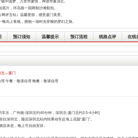
千载中国梦、万里华夏情，神游华夏演艺。
拍底片，环岛路一国两制沙滩航拍。
（网评五钻）温馨度假，感受厦门美景。
一晚岛上客栈，拥抱一场时光穿梭的梦幻之旅。
明
预订须知
温馨提示
预订流程
线路点评
在线
圳北→厦门
理 午餐：敬请自理 晚餐：敬请自理
间出发的车次，广州南-深圳北约40分钟，深圳北-厦门北约3.5-4小时]
前往深圳北，随后深圳北站内转乘动车赴海上花园“厦门”。
酒店休息，晚上可自由安排。