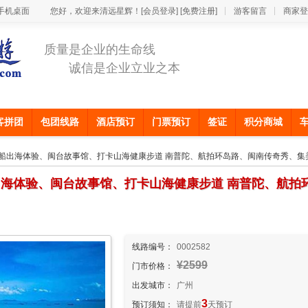
手机桌面
您好，欢迎来清远星辉！
[会员登录]
[免费注册]
游客留言
商家登
质量是企业的生命线
诚信是企业立业之本
客拼团
包团线路
酒店预订
门票预订
签证
积分商城
帆船出海体验、闽台故事馆、打卡山海健康步道 南普陀、航拍环岛路、闽南传奇秀、集美
出海体验、闽台故事馆、打卡山海健康步道 南普陀、航拍
线路编号：
0002582
¥2599
门市价格：
出发城市：
广州
3
预订须知：
请提前
天预订