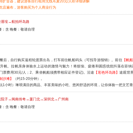
用扩音器，建议游客自行租用无线耳麦20元/人听详细讲解
吃店遍布，游客购买为个人商业行为
曾厝垵→航拍环岛路
餐：含 晚餐：敬请自理
餐后，自行购买返程轮渡票出岛，打车前往帆船码头（可找导游报销）。前往
【帆
升帆、拉帆亲身体验水上运动的激情与魅力！将烦恼、疲倦和困惑统统抖落在容纳百
门票费用30元/人；2、乘坐帆船须携带相应证件登记)。沿途
【彩色环岛路】
途观世
制沙滩】
（约15-20分钟）。
玩1小时）琳琅满目的商品、丰富美味的小吃、悠闲舒适的环境，让你体验一把文艺
老院子→闽南传奇→厦门北→深圳北→广州南
餐：含 晚餐：敬请自理