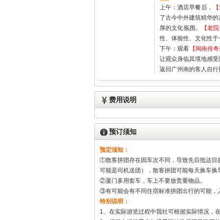
上午：酒店早餐后，
【
了古今中外建筑精华的
厚的文化氛围。
【老院
性、体验性、文化性于
下午：观看
【闽南传奇
让观众身临其境地感受
返回广州南的客人自行
费用说明
预订须知
预定须知：
①散客拼团存在因车次不同，导致先后抵达目
可能是司机送团），散客拼团可能每天换车换
②厦门多用套车，车上不要放贵重物品。
③有可能会有不同住宿标准拼团出行的可能，
特别说明：
1、在实际游览过程中我社可根据实际情况，