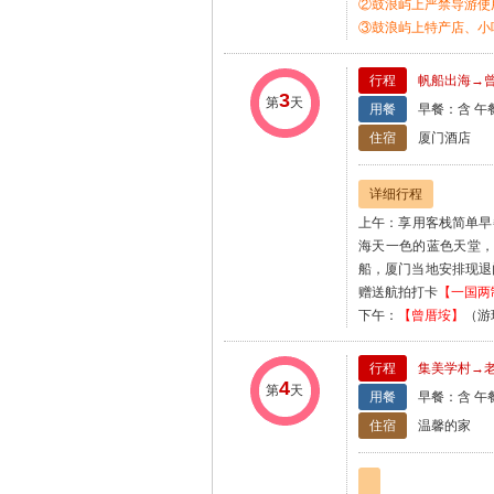
②鼓浪屿上严禁导游使
③鼓浪屿上特产店、小
行程
帆船出海→
3
第
天
用餐
早餐：含 午
住宿
厦门酒店
详细行程
上午：享用客栈简单早
海天一色的蓝色天堂，
船，厦门当地安排现退
赠送航拍打卡
【一国两
下午：
【曾厝垵】
（游
行程
集美学村→
4
第
天
用餐
早餐：含 午
住宿
温馨的家