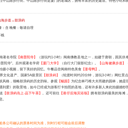
往中山路步行街。中山路步行街是厦门的老城区，拥有丰富的历史建筑、特色小吃和
山海步道→鼓浪屿
餐：含 晚餐：敬请自理
客栈
南著名寺院
【南普陀寺】
（游玩约1小时）闽南佛教圣地之一，始建于唐朝，因其供
南普陀寺"。后外观著名学府
【厦门大学】
（自行大门留影纪念）。
【山海健康步道】
拍摄小视频，留下美好的回忆。午餐品尝闽南特色美食
【姜母鸭】
。
界文化遗产、国家5A级景区
【鼓浪屿】
（轮渡时间约20分钟，游玩3小时）网红景
筑风格，领略鼓浪屿的历史韵味。参观
【毓园】
为纪念林巧稚大夫而建的园林，她是
遇到爱》的取景地，如今已经成为游客打卡拍照的圣地，还有许多新人来此拍摄婚纱
送
【鼓浪屿岛上·品下午茶】
。还可前往
【港仔后海滨浴场】
拥有鼓浪屿最美的海滩
息。
船务公司确认的票务时间为准，到时行程可能会前后调整