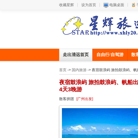
收藏星辉
设为首页
电脑桌面
走出清远首页
自由行/自驾游
散
首页
->
国内旅游
-> 夜宿鼓浪屿 旅拍鼓浪屿、
夜宿鼓浪屿 旅拍鼓浪屿、帆船
4天3晚游
散客拼团
[广州出发]