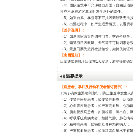
（4）团队游览中不允许擅自离团（自由活动
社亦不承担游客离团时发生意外的责任。
（5）如遇台风、暴雪等不可抗因素导致无法
（6）出游过程中，如产生退费情况，以退费
【差价说明】：
（1）如遇国家政策性调整门票、交通价格等
（2）赠送项目因航班、天气等不可抗因素导
（3）景点门票为旅行社折扣价，如持优待证
【出团通知】：
出团通知最晚于出团前1天发送，若能提前确
温馨提示
【病患者、孕妇及行动不便者预订提示】：
1.为了确保旅游顺利出行，防止旅途中发生
（1）传染性疾病患者，如传染性肝炎、活动
（2）心血管疾病患者，如严重高血压、心功
（3）脑血管疾病患者，如脑栓塞、脑出血、
（4）呼吸系统疾病患者，如肺气肿、肺心病
（5）精神病患者，如癫痫及各种精神病人；
（6）严重贫血病患者，如血红蛋白量水平在5