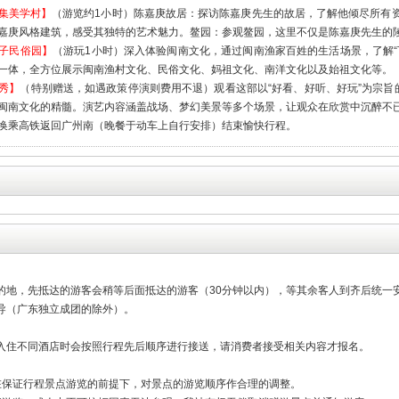
集美学村】
（游览约1小时）陈嘉庚故居：探访陈嘉庚先生的故居，了解他倾尽所有
嘉庚风格建筑，感受其独特的艺术魅力。鳌园：参观鳌园，这里不仅是陈嘉庚先生的
子民俗园】
（游玩1小时）深入体验闽南文化，通过闽南渔家百姓的生活场景，了解“
一体，全方位展示闽南渔村文化、民俗文化、妈祖文化、南洋文化以及始祖文化等。
秀】
（特别赠送，如遇政策停演则费用不退）观看这部以“好看、好听、好玩”为宗旨
闽南文化的精髓。演艺内容涵盖战场、梦幻美景等多个场景，让观众在欣赏中沉醉不
换乘高铁返回广州南（晚餐于动车上自行安排）结束愉快行程。
的地，先抵达的游客会稍等后面抵达的游客（30分钟以内），等其余客人到齐后统一
导（广东独立成团的除外）。
入住不同酒店时会按照行程先后顺序进行接送，请消费者接受相关内容才报名。
在保证行程景点游览的前提下，对景点的游览顺序作合理的调整。