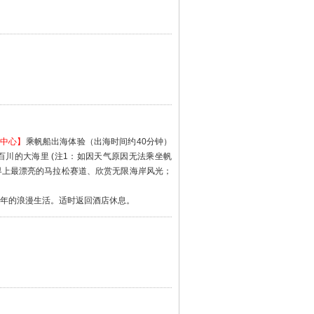
船中心】
乘帆船出海体验（出海时间约40分钟）
川的大海里 (注1：如因天气原因无法乘坐帆
界上最漂亮的马拉松赛道、欣赏无限海岸风光；
青年的浪漫生活。适时返回酒店休息。