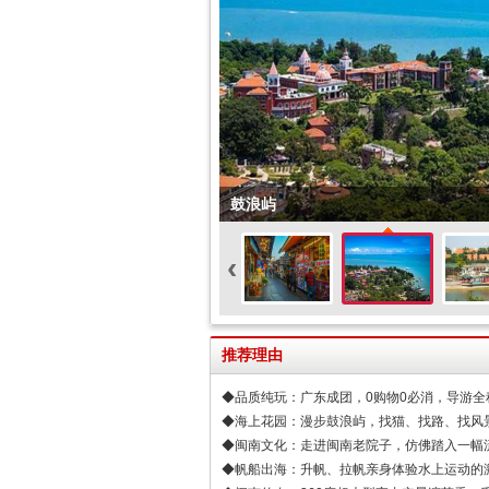
鼓浪屿
‹
推荐理由
◆品质纯玩：广东成团，0购物0必消，导游全
◆海上花园：漫步鼓浪屿，找猫、找路、找风
◆闽南文化：走进闽南老院子，仿佛踏入一幅
◆帆船出海：升帆、拉帆亲身体验水上运动的