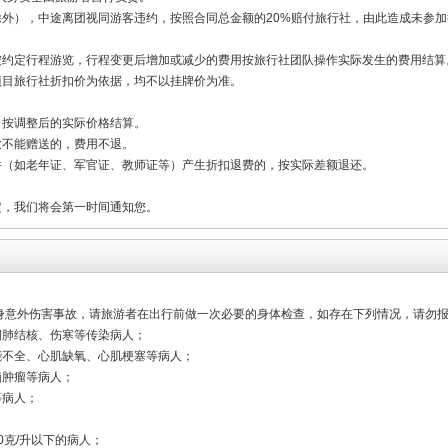
除外），中途离团视同游客违约，按照合同总金额的20%赔付旅行社，由此造成未参
按约定行程游览，行程变更后增加或减少的费用按旅行社团队操作实际发生的费用结算
项目旅行社折扣价为依据，均不以挂牌价为准。
，按调整后的实际价格结算。
致不能赠送的，费用不退。
件（如老年证、军官证、教师证等）产生折扣退费的，按实际差额退还。
定，我们将会第一时间通知您。
人身意外伤害事故，请旅游者在出行前做一次必要的身体检查，如存在下列情况，请勿
期肺结核、伤寒等传染病人；
能不全、心肌缺氧、心肌梗塞等病人；
脑肿瘤等病人；
等病人；
0克/升以下的病人；