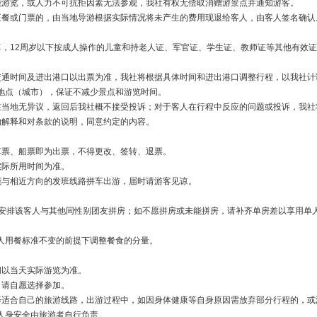
能游览，或人力不可抗拒因素无法参观，我社有权无偿取消赠游景点并通知游客。
正餐或门票的，由当地导游根据实际情况将未产生的费用现退给客人，由客人签名确认
算，12周岁以下按成人操作的儿童和持老人证、军官证、学生证、教师证等其他有效
交通时间及进出港口以出票为准，我社将根据具体时间和进出港口调整行程，以我社计
地点（城市），保证不减少景点和游览时间。
在当地无异议，返回后我社概不接受投诉；对于客人在行程中反应的问题或投诉，我社
的解释和对条款的说明，同意约定的内容。
车票、船票即为出票，不得更改、签转、退票。
实际所用时间为准。
能与相近方向的发班线路拼车出游，届时请游客见谅。
量安排该客人与其他同性别团友拼房；如不愿拼房或未能拼房，请补齐单房差以享用单
人用餐标准不变的前提下调整餐食的分量。
间以当天实际游览为准。
，请自愿选择参加。
择适合自己的旅游线路，出游过程中，如因身体健康等自身原因需放弃部分行程的，或
人身安全由旅游者自行负责。