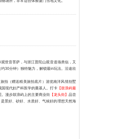
购物场所，非常适合体验厦门当地文化。
奉观世音菩萨，与浙江普陀山观音道场类似，又
（约30分钟）独特魅力，解锁最in玩法。沿途欣
点旅拍（赠送精美旅拍底片）游览南洋风情别墅
我国现代妇产科医学的奠基人。打卡
【鼓浪屿最
照。漫步鼓浪屿上的主要商业街
【龙头街】
品尝
，是景好、砂好、水质好、气候好的理想天然海