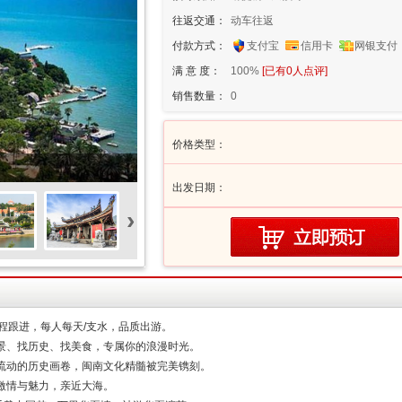
往返交通：
动车往返
付款方式：
支付宝
信用卡
网银支付
满 意 度：
100%
[已有
0
人点评]
销售数量：
0
价格类型：
出发日期：
›
程跟进，每人每天/支水，品质出游。
景、找历史、找美食，专属你的浪漫时光。
流动的历史画卷，闽南文化精髓被完美镌刻。
激情与魅力，亲近大海。