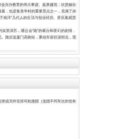
资金兴办教育的伟大事迹。嘉庚建筑：欣赏融合
陵墓，也是集美学村的重要景点之一，充满了浓
下南洋”几代人的生活与创业经历。景区集观赏
的实景演艺，通过会“跑”的看台和变幻的剧情，
已。随后送厦门高铁站，乘动车前往深圳北，需
安排或另外安排司机接团（送团不同车次的也有