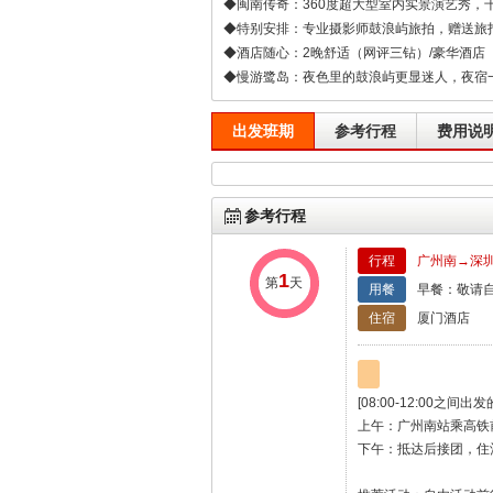
◆闽南传奇：360度超大型室内实景演艺秀，
◆特别安排：专业摄影师鼓浪屿旅拍，赠送旅
◆酒店随心：2晚舒适（网评三钻）/豪华酒店
◆慢游鹭岛：夜色里的鼓浪屿更显迷人，夜宿
出发班期
参考行程
费用说
参考行程
行程
广州南→深
1
第
天
用餐
早餐：敬请自
住宿
厦门酒店
[08:00-12:00之
上午：广州南站乘高铁
下午：抵达后接团，住