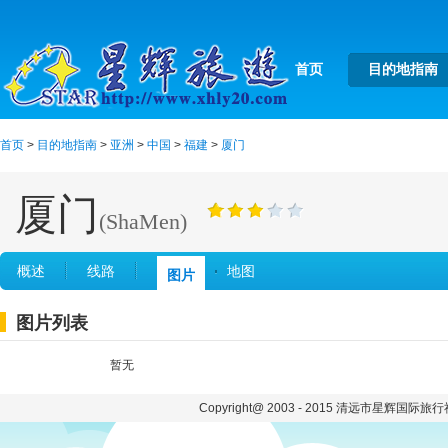
首页
目的地指南
首页
>
目的地指南
>
亚洲
>
中国
>
福建
>
厦门
厦门
(ShaMen)
概述
线路
地图
图片
图片列表
暂无
Copyright@ 2003 - 2015 清远市星辉国际旅行