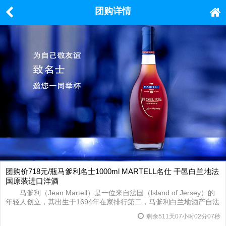
团购详情
团购价718元/瓶马爹利名士1000ml MARTELL名仕 干邑白兰地法
国原装进口洋酒
马爹利（Jean Martell）是一位来自法国（lsland of Jersey）的
年轻人创立，其出生于1694年在家排行第二，马爹利白兰地酒产自法
国干邑地区，于1715以其名字来命名的酿酒厂，现在已经经历八代相
剩余
511
天
07
小时
02
分
07
秒
传。主要品牌之一：MartellNoblige名仕马爹利：口感成熟，适合加