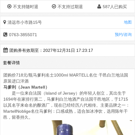
冰净饮，选用陈年干邑，留香持久。
不支持随时退
不支持过期退
587人已购买
清远市小市路15号
地图
0763-3855071
预约/咨询
团购券有效期至：2027年12月31日 17:23:17
套餐详情
团购价718元/瓶马爹利名士1000ml MARTELL名仕 干邑白兰地法国
原装进口洋酒
马爹利（Jean Martell）
是一位来自法国（lsland of Jersey）的年轻人创立，其出生于
1694年在家排行第二，马爹利白兰地酒产自法国干邑地区，于1715
以其名字来命名的酿酒厂，现在已经经历八代相传。主要品牌之一：
MartellNoblige名仕马爹利：口感成熟，适合加冰净饮，选用陈年干
邑，留香持久。