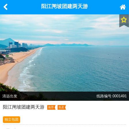
阳江闸坡团建两天游
清远出发
线路编号:0001491
阳江闸坡团建两天游
推荐
热卖
独立包团