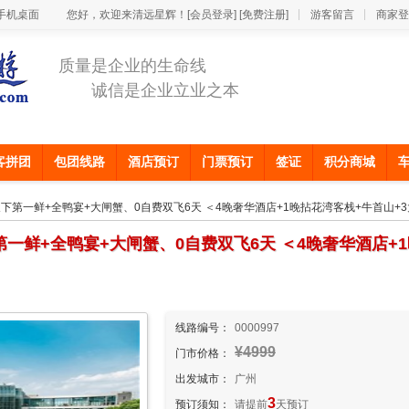
手机桌面
您好，欢迎来清远星辉！
[会员登录]
[免费注册]
游客留言
商家登
质量是企业的生命线
诚信是企业立业之本
客拼团
包团线路
酒店预订
门票预订
签证
积分商城
宴+天下第一鲜+全鸭宴+大闸蟹、0自费双飞6天 ＜4晚奢华酒店+1晚拈花湾客栈+牛首山+
下第一鲜+全鸭宴+大闸蟹、0自费双飞6天 ＜4晚奢华酒店+
线路编号：
0000997
¥4999
门市价格：
出发城市：
广州
3
预订须知：
请提前
天预订