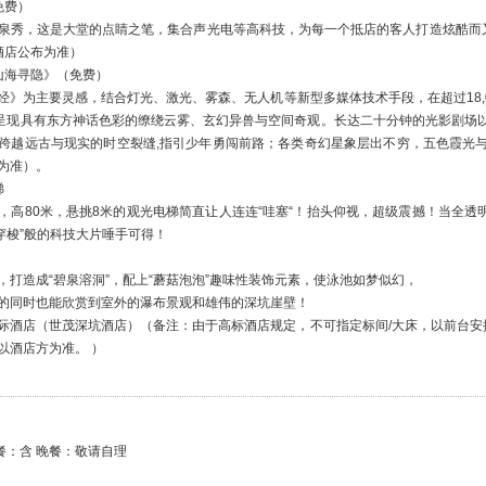
免费）
泉秀，这是大堂的点睛之笔，集合声光电等高科技，为每一个抵店的客人打造炫酷而又
酒店公布为准）
山海寻隐》（免费）
经》为主要灵感，结合灯光、激光、雾森、无人机等新型多媒体技术手段，在超过18,0
，呈现具有东方神话色彩的缭绕云雾、玄幻异兽与空间奇观。长达二十分钟的光影剧场
跨越远古与现实的时空裂缝,指引少年勇闯前路；各类奇幻星象层出不穷，五色霞光
为准）。
梯
，高80米，悬挑8米的观光电梯简直让人连连“哇塞“！抬头仰视，超级震撼！当全透
际穿梭”般的科技大片唾手可得！
，打造成“碧泉溶洞”，配上“蘑菇泡泡”趣味性装饰元素，使泳池如梦似幻，
的同时也能欣赏到室外的瀑布景观和雄伟的深坑崖壁！
际酒店（世茂深坑酒店）（备注：由于高标酒店规定，不可指定标间/大床，以前台安
以酒店方为准。 ）
餐：含 晚餐：敬请自理