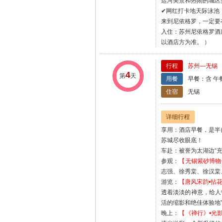
运河美景和热闹的城区
✔网红打卡地天际泳池
来到尼依格罗，一定要
入住：苏州尼依格罗酒
以酒店方为准。 ）
行程
苏州—无锡
4
第
天
用餐
早餐：含 午
住宿
无锡
详细行程
享用：酒店早餐，是半
苏城尽收眼底！
车赴：被誉为太湖边“
参观：
【无锡紫砂博物
志强、徐秀棠、徐汉棠
游览：
【唐风宋韵•拈
透着淡淡的禅意，给人
活的缩影和绝佳体验地
晚上：
【《禅行》•光