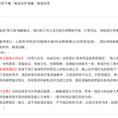
理 午餐：敬请自理 晚餐：敬请自理
蓝色“誉江南”旗帜集合，我们的工作人员为您办理乘机手续、行李托运、登机指引等
考港口：上海/常州/杭州/无锡/南京/扬州/合肥/南通/义乌/芜湖/盐城），我社有
览时间，敬请谅解。
小时）；
央公园渔人码头】
（办理入住后，自由活动）这里是以“喜来登温泉度假酒店”、“渔人
、休闲度假、高端会议、美食文化、经典购物、动感娱乐体验为一体，将成为长三角
泉度假酒店】
坐落于浙江省湖州市风景宜人的南太湖之滨，晚上在外墙灯光的装扮下 
了色彩的弯月。酒店的室内装饰尽显高端奢华，大堂的阿富汗白玉、巴西虎眼石、黄水
房间都带独立阳台，所有客房内家私也均为进口定制。酒店顶端的炫吧提供各色经典
灯光秀】
当科技美学与月亮酒店相遇，一帧帧视觉大片呈现，带来一场宏大的光影大
的形象和更丰富的画面迎接八方来客！（展示时间以酒店安排为准）。
登品牌酒店（备注：由于高标酒店规定，不可指定标间/大床，以前台安排为准；如需
。 ）