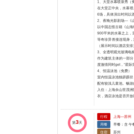
1、大堂水幕喷泉秀（
在大堂正中央，水幕喷
6场，具体演出时间以
2、夜晚光影剧场—《
以中国志怪古籍《山海
900平米的水幕之上
等奇珍异兽接连现身，
（展示时间以酒店安排
3、全透明观光玻璃电
作为建筑主体的一部分
度激情同时get，“星
4、恒温泳池（免费）
室内恒温泳池独辟蹊径
配有较浅儿童池。畅游
入住：上海佘山世茂洲
衣，酒店泳池是否开放
行程
上海—苏州
3
第
天
用餐
早餐：含 午
住宿
苏州