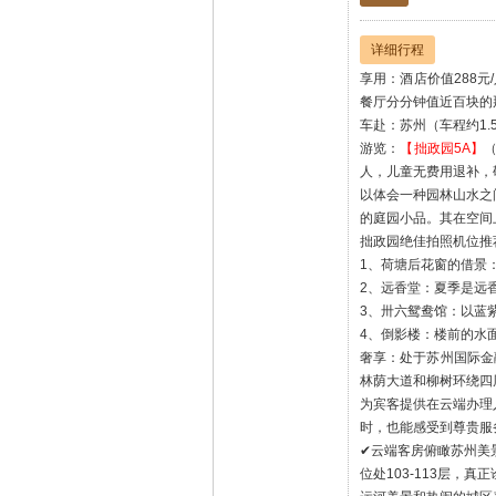
详细行程
享用：酒店价值288元
餐厅分分钟值近百块的
车赴：苏州（车程约1.
游览：
【拙政园5A】
人，儿童无费用退补，
以体会一种园林山水之
的庭园小品。其在空间
拙政园绝佳拍照机位推荐•
1、荷塘后花窗的借景
2、远香堂：夏季是远
3、卅六鸳鸯馆：以蓝
4、倒影楼：楼前的水
奢享：处于苏州国际金
林荫大道和柳树环绕四
为宾客提供在云端办理
时，也能感受到尊贵服
✔云端客房俯瞰苏州美
位处103-113层，