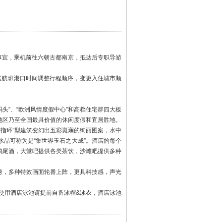
事宜，乘机前往六朝古都南京，抵达后专职导游
权根据航班港口时间调整行程顺序，变更入住城市顺
码头”、“欧洲风情度假中心”和高档住宅群四大板
地区乃至全国最具价值的休闲度假和宜居胜地。
“指环”型建筑变幻出五彩斑斓的绚丽图案，水中
晶可称为是“集世界玉石之大成”。酒店的每个
鸡尾酒，大堂吧提供各类茶饮，沙滩吧提供多种
秀，多种特效画面轮番上阵，更具科技感，声光
使用酒店泳池请提前自备泳帽&泳衣，酒店泳池