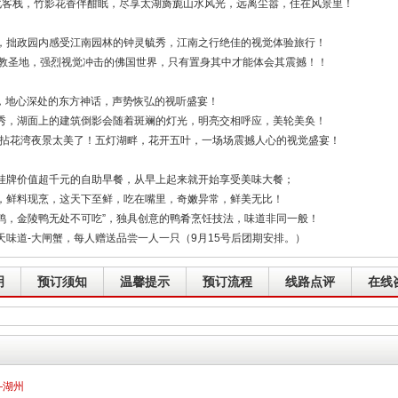
化客栈，竹影花香伴酣眠，尽享太湖旖旎山水风光，远离尘嚣，住在风景里！
，拙政园内感受江南园林的钟灵毓秀，江南之行绝佳的视觉体验旅行！
佛教圣地，强烈视觉冲击的佛国世界，只有置身其中才能体会其震撼！！
秀，地心深处的东方神话，声势恢弘的视听盛宴！
秀，湖面上的建筑倒影会随着斑斓的灯光，明亮交相呼应，美轮美奂！
场拈花湾夜景太美了！五灯湖畔，花开五叶，一场场震撼人心的视觉盛宴！
挂牌价值超千元的自助早餐，从早上起来就开始享受美味大餐；
，鲜料现烹，这天下至鲜，吃在嘴里，奇嫩异常，鲜美无比！
吃鸭，金陵鸭无处不可吃”，独具创意的鸭肴烹饪技法，味道非同一般！
味道-大闸蟹，每人赠送品尝一人一只（9月15号后团期安排。）
明
预订须知
温馨提示
预订流程
线路点评
在线
—湖州