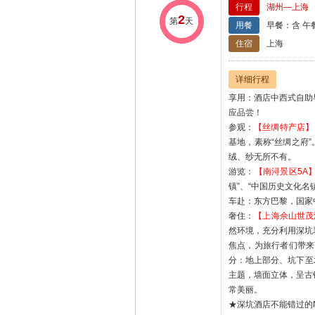
行程
湖州—上海
2
第
天
用餐
早餐：含 午
住宿
上海
详细行程
享用：酒店中西式自助
应品尝！
参观：
【丝绸特产店】
基地，素称“丝绸之府
绒、纱无所不有。
游览：
【南浔景区5A
镇”、“中国历史文化
车赴：东方巴黎，国家
奢住：
【上海佘山世茂
然环境，充分利用深坑
焦点，为旅行者们带来
分：地上部分、坑下至
主题，墙面立体，呈古
常美丽。
★深坑酒店不能错过的