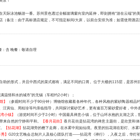
美景！
在天际泳池畅游一番。苏州景色透过全幅玻璃窗向室内延伸，即刻拥有“游在云端”的
店（备注：由于高标酒店规定，不可指定标间/大床，以前台安排为准；如需使用酒店
餐：含 晚餐：敬请自理
自助的形式，并且中西式的菜式都有，满足不同的口胃。位于大楼的115层，是苏州
充满温情和水的城市”的无锡（车程约2小时）；
馆】
（参观时间不少于90分钟）博物馆收藏着各种年代，各种风格的紫砂陶器精品
、汪寅仙、周桂珍等均亲临指导，共同探讨紫砂艺术，更有逾百万紫砂爱好者，中外
花湾小镇】
（游览时间不少于2小时）中国最具禅意小镇，位于山环水抱的太湖之滨，
带来自然的宁静和平和。
【香月花街】
香月花街是拈花湾的禅意主题街，是欣赏和体
”。
【拈花湖】
拈花湖旁的檐下走廊，在水雾中宛如仙境。夜里的拈花湖在彩灯、水雾
影秀】
G20文艺晚会总制片人及核心团队打造——拈花湾《禅行》，入夜之后，华灯