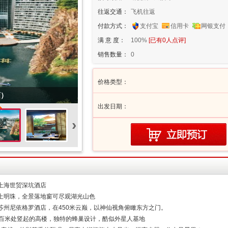
往返交通：
飞机往返
付款方式：
支付宝
信用卡
网银支付
满 意 度：
100%
[已有
0
人点评]
销售数量：
0
价格类型：
店）
出发日期：
›
上海世贸深坑酒店
上明珠，全景落地窗可尽观湖光山色
苏州尼依格罗酒店，在450米云巅，以神仙视角俯瞰东方之门。
崖百米处竖起的高楼，独特的蜂巢设计，酷似外星人基地