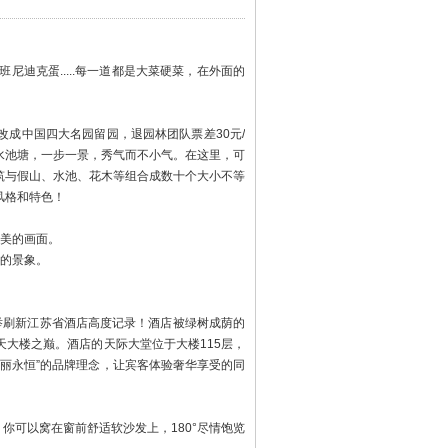
迪克蛋.....每一道都是大菜硬菜，在外面的
成中国四大名园留园，退园林团队票差30元/
水池塘，一步一景，秀气而不小气。在这里，可
筑与假山、水池、花木等组合成数十个大小不等
风格和特色！
绝美的画面。
姿的景象。
一举刷新江苏省酒店高度记录！酒店被绿树成荫的
大楼之巅。酒店的天际大堂位于大楼115层，
华丽永恒”的品牌理念，让宾客体验奢华享受的同
你可以窝在窗前舒适软沙发上，180°尽情饱览