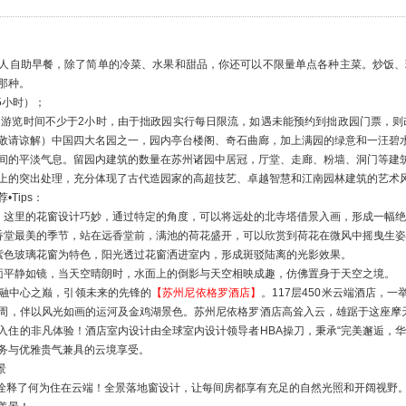
/人自助早餐，除了简单的冷菜、水果和甜品，你还可以不限量单点各种主菜。炒饭、班尼
那种。
5小时）；
（游览时间不少于2小时，由于拙政园实行每日限流，如遇未能预约到拙政园门票，则改
敬请谅解）中国四大名园之一，园内亭台楼阁、奇石曲廊，加上满园的绿意和一汪碧
间的平淡气息。留园内建筑的数量在苏州诸园中居冠，厅堂、走廊、粉墙、洞门等建
上的突出处理，充分体现了古代造园家的高超技艺、卓越智慧和江南园林建筑的艺术
Tips：
：这里的花窗设计巧妙，通过特定的角度，可以将远处的北寺塔借景入画，形成一幅
香堂最美的季节，站在远香堂前，满池的荷花盛开，可以欣赏到荷花在微风中摇曳生
紫色玻璃花窗为特色，阳光透过花窗洒进室内，形成斑驳陆离的光影效果。
面平静如镜，当天空晴朗时，水面上的倒影与天空相映成趣，仿佛置身于天空之境。
融中心之巅，引领未来的先锋的
【苏州尼依格罗酒店】
。117层450米云端酒店，
周，伴以风光如画的运河及金鸡湖景色。苏州尼依格罗酒店高耸入云，雄踞于这座摩天
入住的非凡体验！酒店室内设计由全球室内设计领导者HBA操刀，秉承“完美邂逅，
务与优雅贵气兼具的云境享受。
景
真正诠释了何为住在云端！全景落地窗设计，让每间房都享有充足的自然光照和开阔视野。