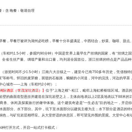
餐：含 晚餐：敬请自理
早餐，早餐厅被评为湖州必吃榜，早餐十分丰盛满足，中西结合，炒菜、咖啡、甜点
（车程约1.5小时，参观约90分钟）中国是世界上最早生产丝绸的国家，有 “丝绸之
”。全省生丝产量、绸缎产量和出口量，均列居全国首位。浙江丝绸的特点是产品品种
】
（游览时间不少1.5小时）江南六大古镇之一，建至今已有750多年历史，凭借独
名镇”等称号。怀旧的麦芽糖，斑驳的石板路，蜿蜒的小河道，河中的浣洗，河边的早茶
中心城市——上海（车程约2小时）；
洲际酒店（世茂深坑酒店）】
位于“上海之根”- 松江，毗邻上海虹桥枢纽区域。酒店
岩壁的曲面造型悬挂并建造在深坑岩壁之上，主体由地表以上2层及地表以下88米的
商务、休闲及探索旅行的奢华体验。这个建筑奇迹是“一生必去”目的地之一，开启
水面部分、水下部分。其中，坑下至水面部分以建筑主楼为主；水下部分是酒店的特色
铜色，与矿坑岩层相呼应。从大堂舒适的休息区，即可望见外围的景观。大堂中心有
N种打开方式，开启一站式打卡模式：