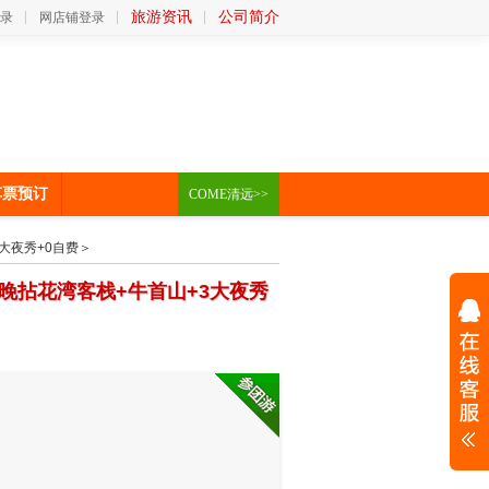
旅游资讯
公司简介
录
网店铺登录
车票预订
COME清远>>
3大夜秀+0自费＞
1晚拈花湾客栈+牛首山+3大夜秀