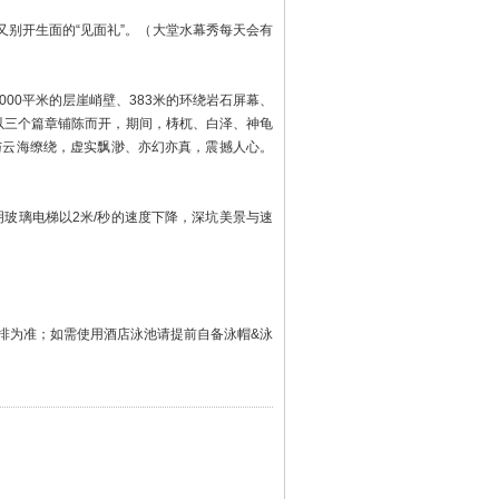
别开生面的“见面礼”。（大堂水幕秀每天会有
00平米的层崖峭壁、383米的环绕岩石屏幕、
以三个篇章铺陈而开，期间，梼杌、白泽、神龟
与云海缭绕，虚实飘渺、亦幻亦真，震撼人心。
明玻璃电梯以2米/秒的速度下降，深坑美景与速
排为准；如需使用酒店泳池请提前自备泳帽&泳