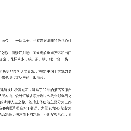
、面包……一应俱全。还有精致湖州特色点心供
国”之称，而浙江则是中国丝绸的重点产区和出口
齐全，花样繁多，续、罗、绸、缎、锦、 纺、
特的历史地位和人文景观，荣膺“中国十大魅力名
，都是现代文明中的一股清泉。
的建筑设计极富创新，建造了12年的酒店遵循自
15层构成。设计打破多项专利，作为全球瞩目之
你的洲际人生之旅。酒店主体建筑主要分为三部
客房区和特色水下餐厅。大堂以“地心奇遇”为
动态水幕，倾泻而下的水幕，不断变换形态，异