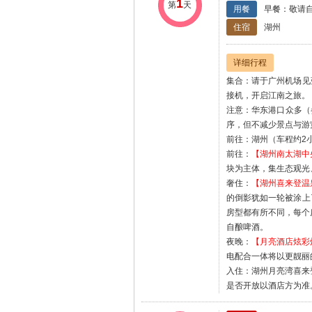
1
第
天
用餐
早餐：敬请自
住宿
湖州
详细行程
集合：请于广州机场见
接机，开启江南之旅。
注意：华东港口众多（参
序，但不减少景点与游
前往：湖州（车程约2
前往：
【湖州南太湖中
块为主体，集生态观光
奢住：
【湖州喜来登温
的倒影犹如一轮被涂上
房型都有所不同，每个
自酿啤酒。
夜晚：
【月亮酒店炫彩
电配合一体将以更靓丽
入住：湖州月亮湾喜来
是否开放以酒店方为准