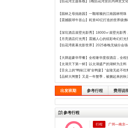
【拈花湾主题客栈】1晚拈花湾景区内禅意文
【园林之母拙政园】一颗璀璨的江南园林明珠
【震撼眼球牛首山】耗资40亿打造的世界级
【深坑酒店崖壁光影秀】18000㎡崖壁光影
【月亮酒店灯光秀】震撼人心的炫彩奇幻灯光
【拈花湾夜幕光影世界】2025春晚无锡分会
【大牌超豪华早餐】全程奢华度假酒店，全程
【太湖天下第一鲜】以太湖盛产的湖鲜为主料
【舌尖上的“鸭味江湖”全鸭宴】“金陵无处不
【品鲜大闸蟹】又是一年蟹季，被捆起来的秋天
出发班期
参考行程
费用说
参考行程
行程
广州—南京