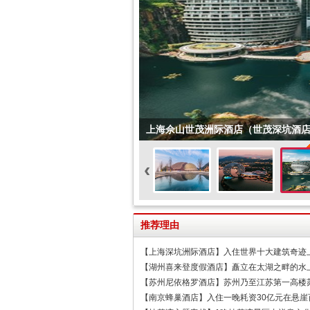
上海佘山世茂洲际酒店（世茂深坑酒
‹
推荐理由
【上海深坑洲际酒店】入住世界十大建筑奇迹
【湖州喜来登度假酒店】矗立在太湖之畔的水
【苏州尼依格罗酒店】苏州乃至江苏第一高楼
【南京蜂巢酒店】入住一晚耗资30亿元在悬