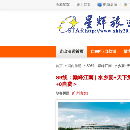
收藏星辉
设为首页
电脑桌面
走出清远首页
自由行/自驾游
散
首页
->
国内旅游
-> S9线：巅峰江南 | 水乡
S9线：巅峰江南 | 水乡宴+天
+0自费＞
散客拼团
[广州出发]