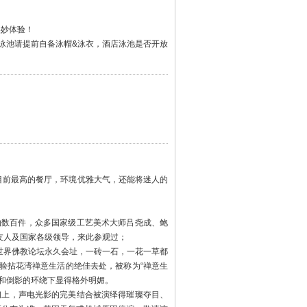
美妙体验！
泳池请提前自备泳帽&泳衣，酒店泳池是否开放
目前最高的餐厅，环境优雅大气，还能将迷人的
约数百件，众多国家级工艺美术大师吕尧成、鲍
友人及国家各级领导，来此参观过；
世界佛教论坛永久会址，一砖一石，一花一草都
验拈花湾禅意生活的绝佳去处，被称为“禅意生
和倒影的环绕下显得格外明媚。
初上，声电光影的完美结合被演绎得璀璨夺目、