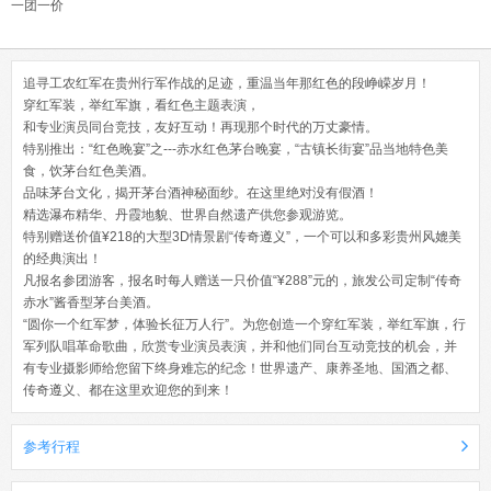
一团一价
追寻工农红军在贵州行军作战的足迹，重温当年那红色的段峥嵘岁月！
穿红军装，举红军旗，看红色主题表演，
和专业演员同台竞技，友好互动！再现那个时代的万丈豪情。
特别推出：“红色晚宴”之---赤水红色茅台晚宴，“古镇长街宴”品当地特色美
食，饮茅台红色美酒。
品味茅台文化，揭开茅台酒神秘面纱。在这里绝对没有假酒！
精选瀑布精华、丹霞地貌、世界自然遗产供您参观游览。
特别赠送价值¥218的大型3D情景剧“传奇遵义”，一个可以和多彩贵州风媲美
的经典演出！
凡报名参团游客，报名时每人赠送一只价值“¥288”元的，旅发公司定制“传奇
赤水”酱香型茅台美酒。
“圆你一个红军梦，体验长征万人行”。为您创造一个穿红军装，举红军旗，行
军列队唱革命歌曲，欣赏专业演员表演，并和他们同台互动竞技的机会，并
有专业摄影师给您留下终身难忘的纪念！世界遗产、康养圣地、国酒之都、
传奇遵义、都在这里欢迎您的到来！
参考行程