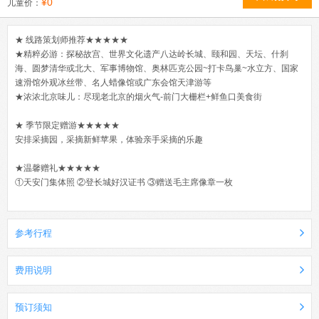
¥0
儿童价：
★ 线路策划师推荐★★★★★
★精粹必游：探秘故宫、世界文化遗产八达岭长城、颐和园、天坛、什刹
海、圆梦清华或北大、军事博物馆、奥林匹克公园~打卡鸟巢~水立方、国家
速滑馆外观冰丝带、名人蜡像馆或广东会馆天津游等
★浓浓北京味儿：尽现老北京的烟火气-前门大栅栏+鲜鱼口美食街
★ 季节限定赠游★★★★★
安排采摘园，采摘新鲜苹果，体验亲手采摘的乐趣
★温馨赠礼★★★★★
①天安门集体照 ②登长城好汉证书 ③赠送毛主席像章一枚
参考行程
费用说明
预订须知