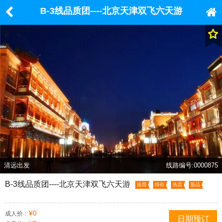
B-3线品质团----北京天津双飞六天游
清远出发
线路编号:0000875
B-3线品质团----北京天津双飞六天游
推荐
特价
热卖
新品
¥0
成人价：
日期预订