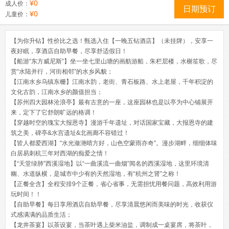
¥0
成人价：
日期预订
¥0
儿童价：
【为你升钻】性价比之选！甄选入住【一晚五钻酒店】（未挂牌），安享一
夜好眠，享酒店自助早餐，尽享舒适假日！
【船游“东方威尼斯”】坐一坐七里山塘的画舫游船，朱栏层楼，水榭笙歌，尽
赏“水陆并行，河街相邻”的水乡风貌；
【江南水乡乌镇东栅】江南水韵，老街、青石板路、水上老屋，千年积淀的
文化古韵，江南水乡的颜值担当；
【苏州四大园林沧浪亭】最有古意的一座，这座园林也是以亭为中心铺展开
来，定下了它舒朗旷远的格调！
【穿越时空的瑰宝大报恩寺】漫游千年遗址，对话国家宝藏，大报恩寺的建
筑之美，碑亭&水宫遗址&北画廊不容错过！
【皆人都爱西湖】“水光潋滟晴方好，山色空蒙雨亦奇”。漫步湖畔，细细体味
白居易刺杭三年对西湖的痴爱之情！
【“天堂绿肺”西溪湿地】以“一曲溪流一曲烟”闻名的西溪湿地，这里环境清
幽、水道纵横，是城市中少有的天然湿地，有“杭州之肾”之称！
【正餐全含】全程安排9个正餐，省心省事，无需担忧用餐问题，高效利用游
玩时间！！
【自助早餐】每日享用酒店自助早餐，尽享清晨悠闲而美味的时光，收获仪
式感满满的品质生活；
【龙井茶宴】以茶设宴，当茶叶遇上柴米油盐，调制成一桌宴席，将茶叶，