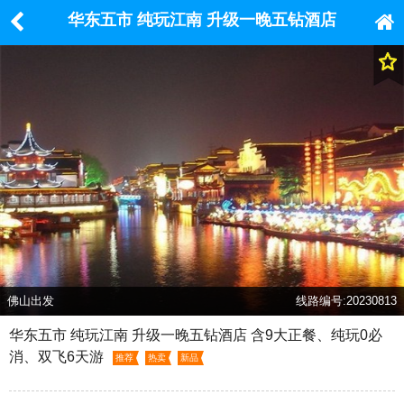
华东五市 纯玩江南 升级一晚五钻酒店
含9大正餐、纯玩0必消、双飞6天游
佛山出发
线路编号:20230813
华东五市 纯玩江南 升级一晚五钻酒店 含9大正餐、纯玩0必
消、双飞6天游
推荐
热卖
新品