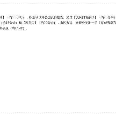
港】（约1.5小时），参观珍珠港公园及博物馆。游览【大风口古战场】（约20分
（约15分钟）和【喷泉口】（约20分钟），市区参观，参观全美唯一的【夏威夷皇
自由参观（约1小时）。