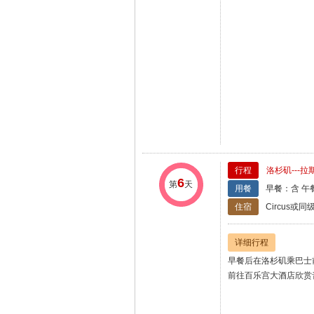
行程
洛杉矶---
6
第
天
用餐
早餐：含 午
住宿
Circus或同
详细行程
早餐后在洛杉矶乘巴士
前往百乐宫大酒店欣赏