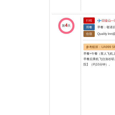
行程
旧金山--
4
第
天
用餐
早餐：敬请自
住宿
Quality In
参考航班：UA999 SFO
早餐+午餐（客人飞机上
早餐后乘机飞往洛杉矶
院】（约10分钟）。