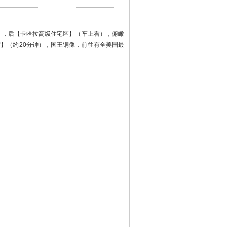
钟），后【卡哈拉高级住宅区】（车上看），俯瞰
宫】（约20分钟），国王铜像，前往有全美国最