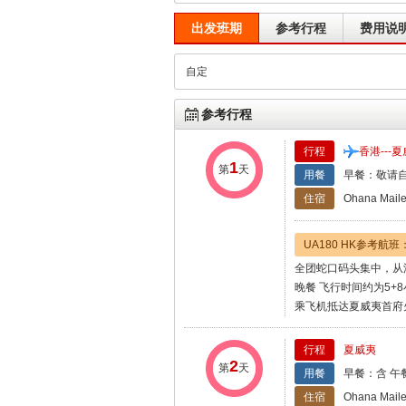
出发班期
参考行程
费用说
自定
参考行程
行程
香港---
1
第
天
用餐
早餐：敬请自
住宿
Ohana Mail
UA180 HK参考航班：G
全团蛇口码头集中，从
晚餐 飞行时间约为5+
乘飞机抵达夏威夷首府
行程
夏威夷
2
第
天
用餐
早餐：含 午
住宿
Ohana Mail