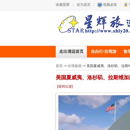
收藏星辉
设为首页
电脑桌面
走出清远首页
自由行/自驾游
散
首页
->
出境旅游
-> 美国夏威夷、洛杉矶、拉斯
美国夏威夷、洛杉矶、拉斯维加斯
[深圳出发]