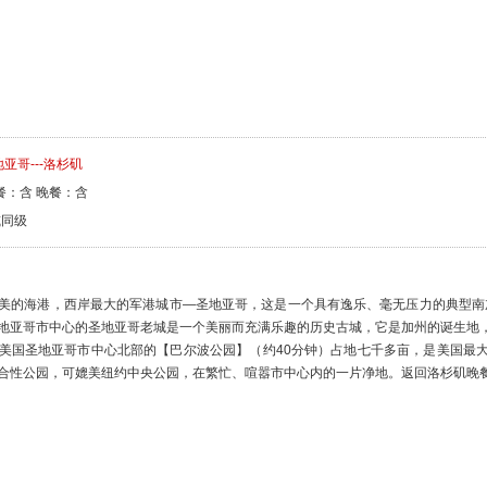
地亚哥---洛杉矶
餐：含 晚餐：含
n或同级
美的海港，西岸最大的军港城市—圣地亚哥，这是一个具有逸乐、毫无压力的典型南加州风
地亚哥市中心的圣地亚哥老城是一个美丽而充满乐趣的历史古城，它是加州的诞生地
美国圣地亚哥市中心北部的【巴尔波公园】（约40分钟）占地七千多亩，是美国最
合性公园，可媲美纽约中央公园，在繁忙、喧嚣市中心内的一片净地。返回洛杉矶晚