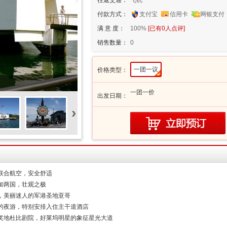
往返交通：
飞机
付款方式：
支付宝
信用卡
网银支付
满 意 度：
100%
[已有
0
人点评]
销售数量：
0
一团一议
价格类型：
一团一价
出发日期：
›
国联合航空，安全舒适
加两国，壮观之极
，美丽迷人的军港圣地亚哥
斯的夜游，特别安排入住主干道酒店
奖地杜比剧院，好莱坞明星的象征星光大道