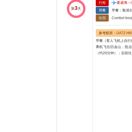
行程
夏威夷--
3
第
天
用餐
早餐：敬请自
住宿
Comfort I
参考航班：UA72 HNLS
早餐（客人飞机上自行购
乘机飞往旧金山，抵达
（约20分钟）；后前