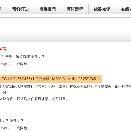
明
预订须知
温馨提示
预订流程
线路点评
在线
夏威夷
理 午餐：敬请自理 晚餐：含
e Sky Court或同级
GUM 2155/0455+1 关岛转机 UA200 GUMHNL 0625/1745-1
深圳蛇口码头乘船前往香港国际机场，乘国际航班经关岛转机飞往夏威夷，由于时差
8小时
火奴鲁鲁。抵达后入住酒店休息，调整时差。
餐：含 晚餐：含
e Sky Court或同级