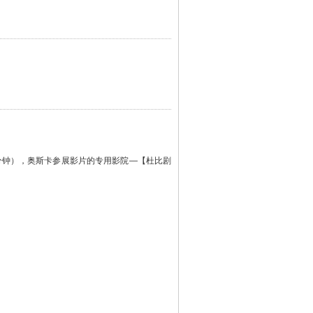
分钟），奥斯卡参展影片的专用影院—【杜比剧