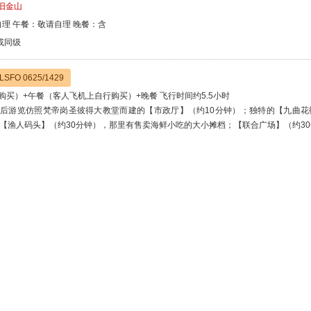
-旧金山
理 午餐：敬请自理 晚餐：含
nn或同级
FO 0625/1429
买）+午餐（客人飞机上自行购买）+晚餐 飞行时间约5.5小时
后游览仿照梵帝岗圣彼得大教堂而建的【市政厅】（约10分钟）；独特的【九曲花
往【渔人码头】（约30分钟），那里有售卖海鲜小吃的大小摊档；【联合广场】（约3