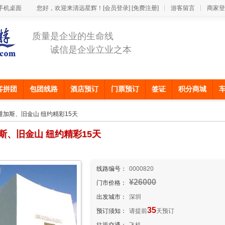
手机桌面
您好，欢迎来清远星辉！
[会员登录]
[免费注册]
游客留言
商家登
质量是企业的生命线
诚信是企业立业之本
客拼团
包团线路
酒店预订
门票预订
签证
积分商城
维加斯、旧金山 纽约精彩15天
、旧金山 纽约精彩15天
线路编号：
0000820
¥26000
门市价格：
出发城市：
深圳
35
预订须知：
请提前
天预订