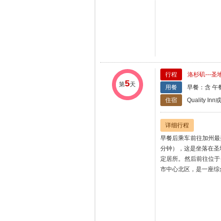
行程
洛杉矶---圣
5
第
天
用餐
早餐：含 午
住宿
Quality In
详细行程
早餐后乘车前往加州最
分钟），这是坐落在圣
定居所。然后前往位于
市中心北区，是一座综