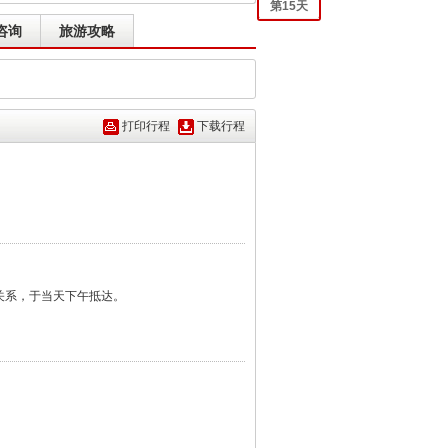
第
15
天
咨询
旅游攻略
打印行程
下载行程
关系，于当天下午抵达。