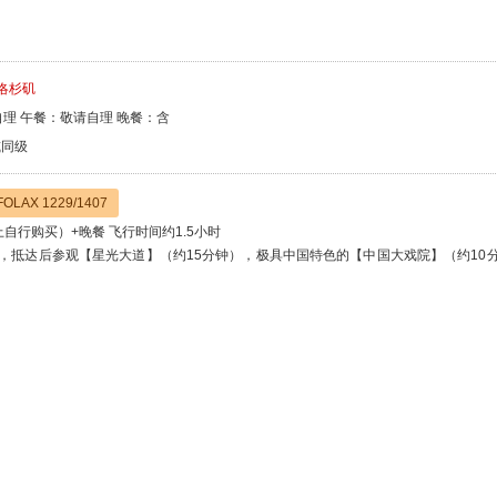
-洛杉矶
理 午餐：敬请自理 晚餐：含
n或同级
LAX 1229/1407
自行购买）+晚餐 飞行时间约1.5小时
，抵达后参观【星光大道】（约15分钟），极具中国特色的【中国大戏院】（约10