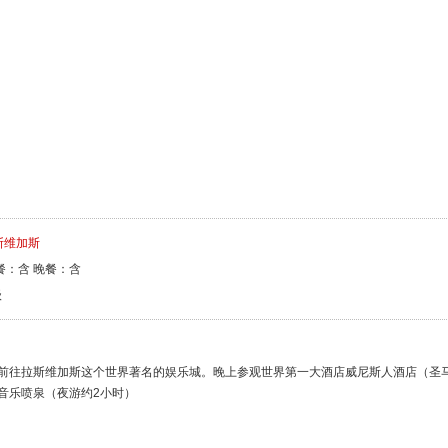
拉斯维加斯
餐：含 晚餐：含
级
前往拉斯维加斯这个世界著名的娱乐城。晚上参观世界第一大酒店威尼斯人酒店（圣
音乐喷泉（夜游约2小时）