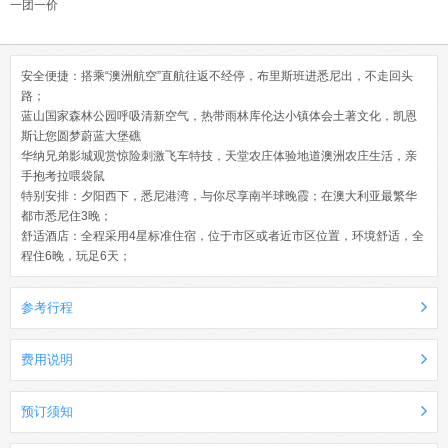
一团一价
安全便捷：搭乘“澳洲航空”直航往返不经停，布里斯班进悉尼出，不走回头
路；
蓝山国家森林公园呼吸清新空气，热带雨林库伦达小镇体会土著文化，凯恩
斯让您圆梦蔚蓝大堡礁
华纳兄弟影城观赏惊险刺激飞车特技，天堂农庄体验地道澳洲农庄生活，亲
手抱考拉喂袋鼠
特别安排：夕阳西下，悉尼港湾，与你尽享南半球晚霞；在澳大利亚最繁华
都市悉尼住3晚；
舒适酒店：全程采用4星标准住宿，位于市区或者近市区位置，环境舒适，全
程住6晚，玩足6天；
参考行程
费用说明
预订须知