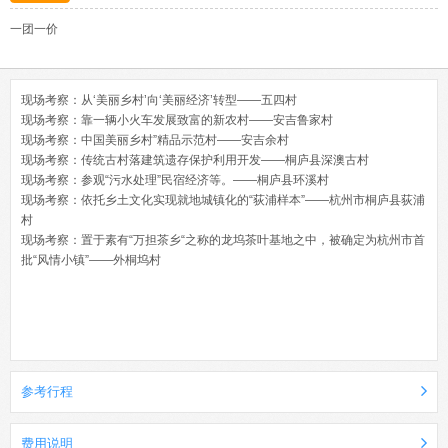
一团一价
现场考察：从‘美丽乡村’向‘美丽经济’转型——五四村
现场考察：靠一辆小火车发展致富的新农村——安吉鲁家村
现场考察：中国美丽乡村”精品示范村——安吉余村
现场考察：传统古村落建筑遗存保护利用开发——桐庐县深澳古村
现场考察：参观“污水处理”民宿经济等。——桐庐县环溪村
现场考察：依托乡土文化实现就地城镇化的“荻浦样本”——杭州市桐庐县荻浦
村
现场考察：置于素有“万担茶乡“之称的龙坞茶叶基地之中，被确定为杭州市首
批“风情小镇”——外桐坞村
参考行程
费用说明