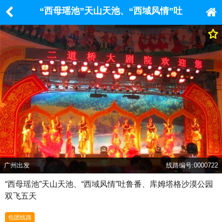
“西母瑶池”天山天池、“西域风情”吐
鲁番、库姆塔格沙漠公园双飞五天
广州出发
线路编号:0000722
“西母瑶池”天山天池、“西域风情”吐鲁番、库姆塔格沙漠公园
双飞五天
包团线路