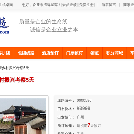
手机桌面
您好，欢迎来清远星辉！
[会员登录]
[免费注册]
游客留言
商家登
质量是企业的生命线
诚信是企业立业之本
客拼团
包团线路
酒店预订
门票预订
签证
积分商城
康乡村振兴考察5天
村振兴考察5天
线路编号：
0000586
¥3999
门市价格：
出发城市：
广州
7
预订须知：
请提前
天预订