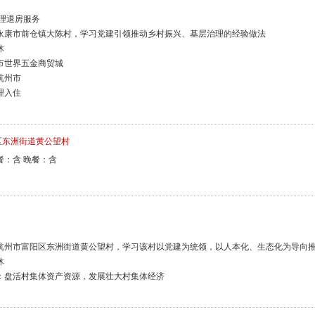
及办理退房服务
 实地考察永康市前仓镇大陈村，学习党建引领推动乡村振兴、基层治理的经验做法
休
观永康市世界五金商贸城
往杭州市
办理入住
区东洲街道黄公望村
餐：含 晚餐：含
 实地考察杭州市富阳区东洲街道黄公望村，学习该村以党建为统领，以人本化、生态化为导
休
专题培训：盘活村集体资产资源，发展壮大村集体经济