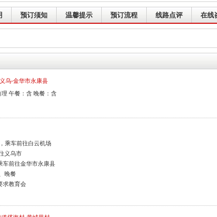
明
预订须知
温馨提示
预订流程
线路点评
在线
/义乌-金华市永康县
理 午餐：含 晚餐：含
集合，乘车前往白云机场
机前往义乌市
午餐，乘车前往金华市永康县
入住、晚餐
纪律要求教育会