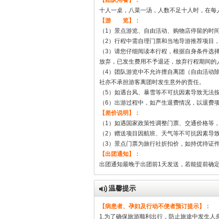
【团队用餐】：
十人一桌，八菜一汤，人数不足十人时，在每
【游 览】：
（1）景点游览、自由活动、购物店停留的时
（2）行程中需自理门票和当地导游推荐项目
（3）请您仔细阅读本行程，根据自身条件选
放弃，已发生费用不予退还，放弃行程期间的
（4）团队游览中不允许擅自离团（自由活动
社亦不承担游客离团时发生意外的责任。
（5）如遇台风、暴雪等不可抗因素导致无法
（6）出游过程中，如产生退费情况，以退费
【差价说明】：
（1）如遇国家政策性调整门票、交通价格等
（2）赠送项目因航班、天气等不可抗因素导
（3）景点门票为旅行社折扣价，如持优待证
【出团通知】：
出团通知最晚于出团前1天发送，若能提前确
温馨提示
【病患者、孕妇及行动不便者预订提示】：
1.为了确保旅游顺利出行，防止旅途中发生