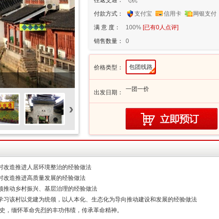
往返交通：
飞机
付款方式：
支付宝
信用卡
网银支付
满 意 度：
100%
[已有
0
人点评]
销售数量：
0
包团线路
价格类型：
一团一价
出发日期：
›
村改造推进人居环境整治的经验做法
村改造推进高质量发展的经验做法
领推动乡村振兴、基层治理的经验做法
学习该村以党建为统领，以人本化、生态化为导向推动建设和发展的经验做法
历史，缅怀革命先烈的丰功伟绩，传承革命精神。