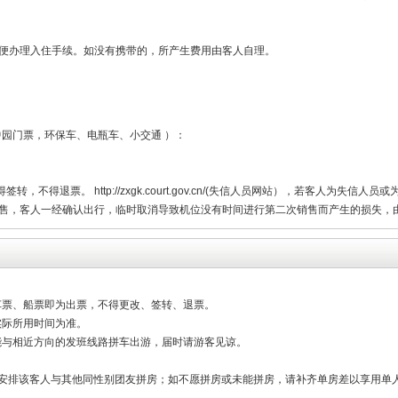
以便办理入住手续。如没有携带的，所产生费用由客人自理。
园门票，环保车、电瓶车、小交通 ）：
不得退票。 http://zxgk.court.gov.cn/(失信人员网站），若客人为失
销售，客人一经确认出行，临时取消导致机位没有时间进行第二次销售而产生的损失，
车票、船票即为出票，不得更改、签转、退票。
实际所用时间为准。
能与相近方向的发班线路拼车出游，届时请游客见谅。
量安排该客人与其他同性别团友拼房；如不愿拼房或未能拼房，请补齐单房差以享用单