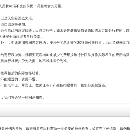
人用餐标准不变的前提下调整餐食的分量。
间以当天实际游览为准。
，请自愿选择参加。
择适合自己的旅游线路，出游过程中，如因身体健康等自身原因需放弃部分行程的，或
人身安全由旅游者自行负责。
除外），中途离团视同游客违约，按照合同总金额的20%赔付旅行社，由此造成未参
按约定行程游览，行程变更后增加或减少的费用按旅行社团队操作实际发生的费用结算
项目旅行社折扣价为依据，均不以挂牌价为准。
，按调整后的实际价格结算。
致不能赠送的，费用不退。
件（如老年证、军官证、教师证等）产生折扣退费的，按实际差额退还。
定，我们将会第一时间通知您。
人身意外伤害事故，请旅游者在出行前做一次必要的身体检查，如存在下列情况，请勿