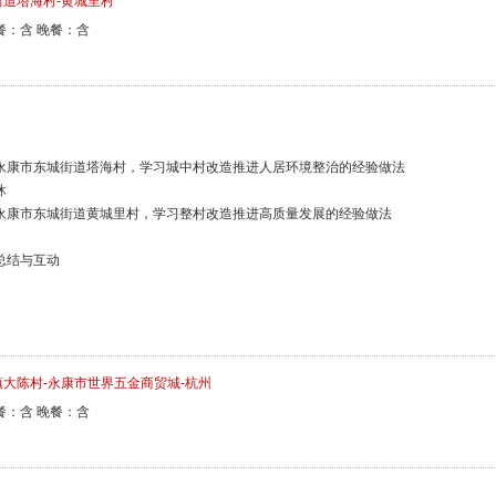
道塔海村-黄城里村
餐：含 晚餐：含
 实地考察永康市东城街道塔海村，学习城中村改造推进人居环境整治的经验做法
休
 实地考察永康市东城街道黄城里村，学习整村改造推进高质量发展的经验做法
学习总结与互动
大陈村-永康市世界五金商贸城-杭州
餐：含 晚餐：含