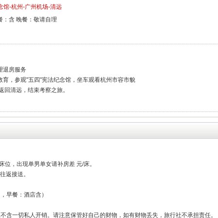
念馆-杭州-广州机场-清远
餐：含 晚餐：敬请自理
及办理退房服务
开展党史教育，参观"五四"宪法纪念馆，坐车观看杭州市容市貌
返回清远，结束考察之旅。
床位，出现单男单女请补房差 元/床。
点往返接送。
/围，早餐：酒店含）
险,不含一切私人开销。请注意保管好自己的财物，如有财物丢失，旅行社不承担责任。