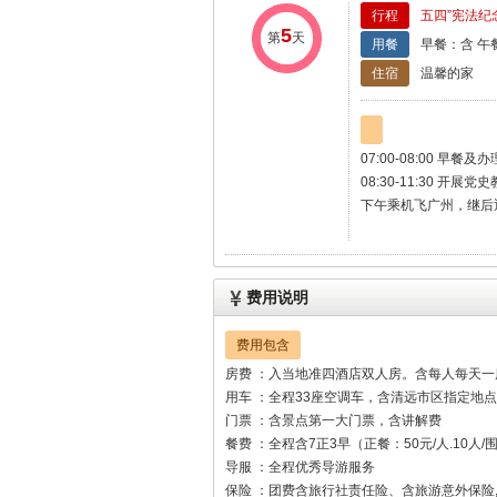
行程
五四”宪法纪
5
第
天
用餐
早餐：含 午
住宿
温馨的家
07:00-08:00 早餐
08:30-11:30 
下午乘机飞广州，继后
费用说明
费用包含
房费 ：入当地准四酒店双人房。含每人每天一
用车 ：全程33座空调车，含清远市区指定地
门票 ：含景点第一大门票，含讲解费
餐费 ：全程含7正3早（正餐：50元/人.10人
导服 ：全程优秀导游服务
保险 ：团费含旅行社责任险、含旅游意外保