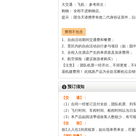
大交通 ：飞机： 参考班次：
购物： 全程不进购物店。
提示 ：团当天请携带有效二代身份证原件，
费用不包含
1、自由活动期间交通费和餐费；
2、景区内的自由活动自行参与项目（如：园中
3、全程入住酒店产生的单房差及加床费用；
4、航空保险（建议旅游者购买）；
【注意】：团队机票一经开出，不得更签，不得签转，
退机建费用！ 此线路产品为全款买断机位后
预订须知
【交 通】：
（1）合同一经签订且付全款，团队机票、列
（2）飞行时间、车程时间、船程时间以当日
（3）本产品如因淡季或收客人数较少，有可
【住 宿】：
按2人入住1间房核算，如出现单男单女，尽