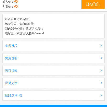
¥0
成人价：
日期预订
¥0
儿童价：
纵览东西七大名城；
畅游美国三大自然奇景；
到访66号公路心脏-塞利格曼；
增游巨大构筑物“大松果”vessel
参考行程
费用说明
预订须知
温馨提示
线路点评 (0)