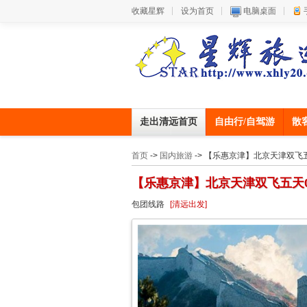
收藏星辉
设为首页
电脑桌面
走出清远首页
自由行/自驾游
散
首页
->
国内旅游
-> 【乐惠京津】北京天津双飞
【乐惠京津】北京天津双飞五天0
包团线路
[清远出发]