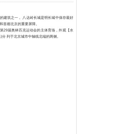
大的建筑之一， 八达岭长城是明长城中保存最好
隘和首都北京的重要屏障。
年第29届奥林匹克运动会的主体育场，外观【水
鸟巢)分 列于北京城市中轴线北端的两侧。