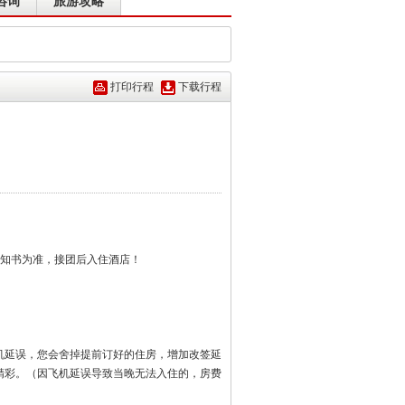
咨询
旅游攻略
打印行程
下载行程
通知书为准，接团后入住酒店！
机延误，您会舍掉提前订好的住房，增加改签延
精彩。（因飞机延误导致当晚无法入住的，房费