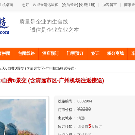
手机桌面
您好，欢迎来清远星辉！
[会员登录]
[免费注册]
游客留言
商家登
质量是企业的生命线
诚信是企业立业之本
客拼团
包团线路
酒店预订
门票预订
签证
积分商城
五天0自费0景交 (含清远市区-广州机场往返接送)
自费0景交 (含清远市区-广州机场往返接送)
线路编号：
0002994
¥3299
门市价格：
出发城市：
清远
5
预订须知：
请提前
天预订