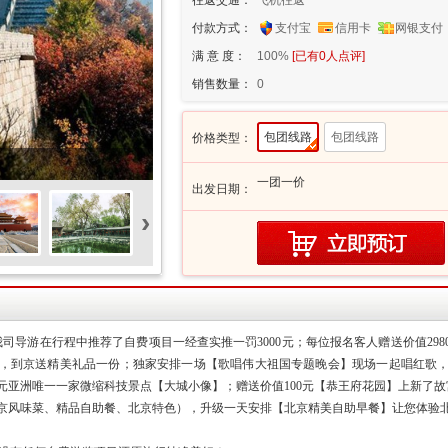
往返交通：
飞机往返
付款方式：
支付宝
信用卡
网银支付
满 意 度：
100%
[已有
0
人点评]
销售数量：
0
包团线路
包团线路
价格类型：
一团一价
出发日期：
›
司导游在行程中推荐了自费项目一经查实推一罚3000元；每位报名客人赠送价值29
庆，到京送精美礼品一份；独家安排一场【歌唱伟大祖国专题晚会】现场一起唱红歌
60元亚洲唯一一家微缩科技景点【大城小像】；赠送价值100元【恭王府花园】上新了故
京风味菜、精品自助餐、北京特色），升级一天安排【北京精美自助早餐】让您体验