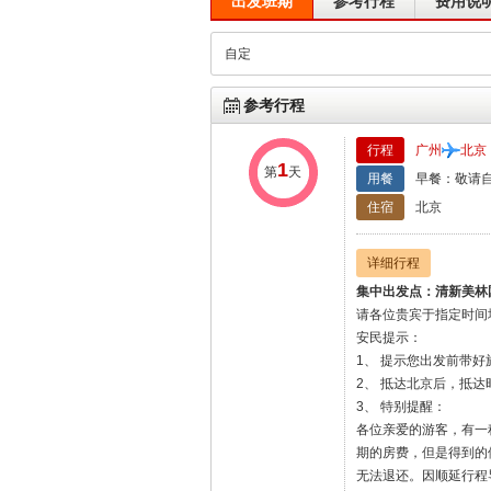
出发班期
参考行程
费用说
自定
参考行程
行程
广州
北京
1
第
天
用餐
早餐：敬请自
住宿
北京
详细行程
集中出发点：清新美林
请各位贵宾于指定时间
安民提示：
1、 提示您出发前带
2、 抵达北京后，抵
3、 特别提醒：
各位亲爱的游客，有一
期的房费，但是得到的
无法退还。因顺延行程