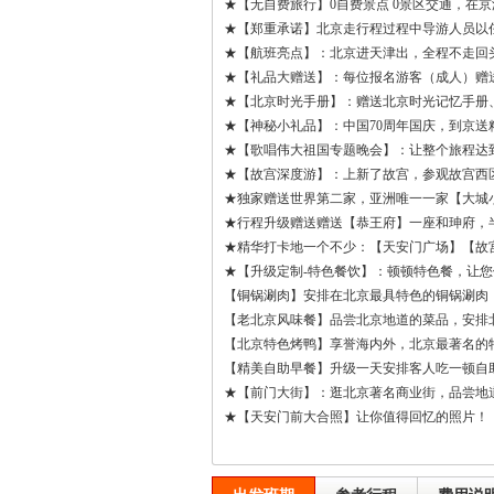
★【无自费旅行】0自费景点 0景区交通，在
★【郑重承诺】北京走行程过程中导游人员以任
★【航班亮点】：北京进天津出，全程不走回
★【礼品大赠送】：每位报名游客（成人）赠送
★【北京时光手册】：赠送北京时光记忆手册
★【神秘小礼品】：中国70周年国庆，到京送
★【歌唱伟大祖国专题晚会】：让整个旅程达
★【故宫深度游】：上新了故宫，参观故宫西
★独家赠送世界第二家，亚洲唯一一家【大城
★行程升级赠送赠送【恭王府】一座和珅府，
★精华打卡地一个不少：【天安门广场】【故
★【升级定制-特色餐饮】：顿顿特色餐，让
【铜锅涮肉】安排在北京最具特色的铜锅涮肉
【老北京风味餐】品尝北京地道的菜品，安排
【北京特色烤鸭】享誉海内外，北京最著名的特
【精美自助早餐】升级一天安排客人吃一顿自
★【前门大街】：逛北京著名商业街，品尝地
★【天安门前大合照】让你值得回忆的照片！