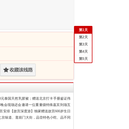
第
1
天
第
2
天
第
3
天
第
4
天
第
5
天
80元泰国天然乳胶被；赠送北京打卡手册鉴证伟
，晚会现场还会邀请一位重量级特殊嘉宾到场互
宫安排【故宫深度游】独家赠送故宫600岁生日
北京味道、逛前门大街，品尝特色小吃、品不同