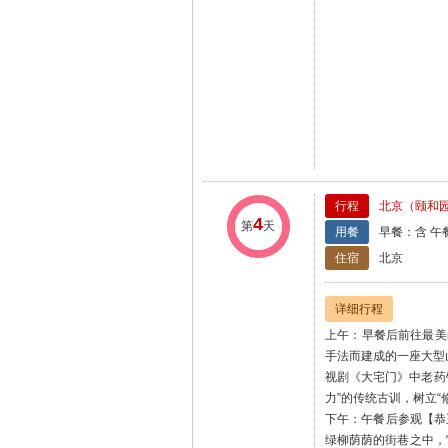
行程
北京（颐和
4
第
天
用餐
早餐：含 午
住宿
北京
详细行程
上午：早餐后前往最美
手法而建成的一座大型
视剧《大宅门》中老药
力”的传统古训，树立
下午：午餐后参观【恭
绿柳荫荫的街巷之中，