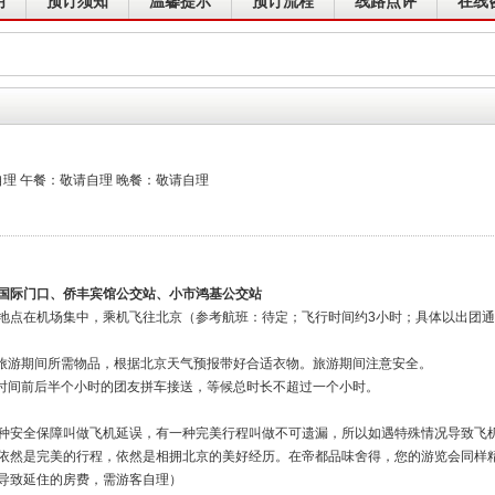
明
预订须知
温馨提示
预订流程
线路点评
在线
理 午餐：敬请自理 晚餐：敬请自理
国际门口、侨丰宾馆公交站、小市鸿基公交站
地点在机场集中，乘机飞往北京（参考航班：待定；飞行时间约3小时；具体以出团
好旅游期间所需物品，根据北京天气预报带好合适衣物。旅游期间注意安全。
达时间前后半个小时的团友拼车接送，等候总时长不超过一个小时。
种安全保障叫做飞机延误，有一种完美行程叫做不可遗漏，所以如遇特殊情况导致飞
依然是完美的行程，依然是相拥北京的美好经历。在帝都品味舍得，您的游览会同样
导致延住的房费，需游客自理）