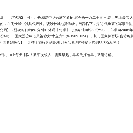
城】（游览约2小时）。长城是中华民族的象征,它全长一万二千多里,是世界上最伟
性的，在明长城中独具代表性。该段长城地势险峻，居高临下，是明 代重要的军事关
公园】（游览时间约60 分钟）外观【鸟巢】（游览时间约30分钟），鸟巢为2008
0分钟），国家游泳中心又被称为“水立方”（Water Cube），其与国家体育场(俗称
祖国专题晚会】：让整个旅程达到高潮；晚会现场有神秘大咖到场庆祝互动！
较远，加上每天排队人数车次较多，需要早起，早餐为打包早，敬请谅解。