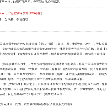
顺序不一样，航班可能不同，也可能出现经停情况。
天安门广场-故宫深度游-大城小像）
餐：含 晚餐：敬请自理
国现存最大的古代祭祀建筑群【天坛公园】（首道门票，参观约60分钟），天坛公
、奇特的建筑构造和瑰丽的建筑装饰著称于世。世界上最大的城市中心广场，外观【
主席纪念堂】（请携带身份证原件参观，如遇政策性闭馆参观外景）瞻仰毛主席遗容
。
】（游览参观约3小时），故宫也称“紫禁城”是明清两代的皇宫，也是中国现存最大
深度参观前朝三大殿）“太和殿，中和殿，保和殿”（故宫室内参观西区）使人身临其
于雍正7年，因用兵西北而设立，军机大臣办公场所，随后漫步美丽的御花园。（因故
客跟好导游，由于故宫面积过大中午用餐会稍微晚一些请游客谅解）
的一家【大城小像】登陆北京，以科技互动的方式带您体验古都北京的成长历程，身
不去费用不退）前门大街是北京非常著名代表性的商业街。位于京城中轴线，北起前
活动，自行品尝各种北京地道小吃（晚餐敬请自理）
堂景点逢周一闭馆，我司会根据实际情况调整景点先后顺序。