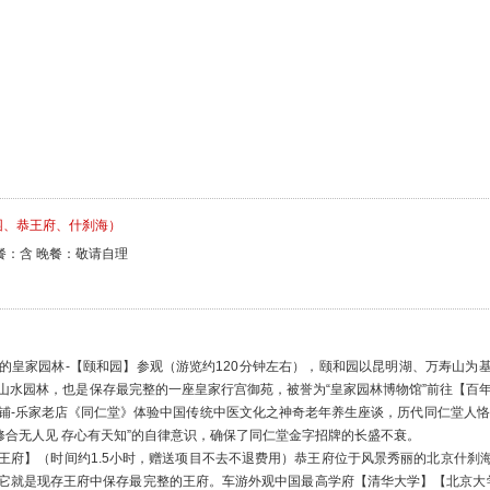
园、恭王府、什刹海）
餐：含 晚餐：敬请自理
的皇家园林-【颐和园】参观（游览约120分钟左右），颐和园以昆明湖、万寿山为
山水园林，也是保存最完整的一座皇家行宫御苑，被誉为“皇家园林博物馆”前往【百
铺-乐家老店《同仁堂》体验中国传统中医文化之神奇老年养生座谈，历代同仁堂人恪
“修合无人见 存心有天知”的自律意识，确保了同仁堂金字招牌的长盛不衰。
王府】（时间约1.5小时，赠送项目不去不退费用）恭王府位于风景秀丽的北京什刹
它就是现存王府中保存最完整的王府。车游外观中国最高学府【清华大学】【北京大