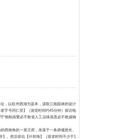
基址，以杭州西湖为蓝本，汲取江南园林的设计
年老字号同仁堂】（游览时间约45分钟）探访电
守“炮制虽繁必不敢省人工品味虽贵必不敢减物
海的西南角的一座王府，坐落于一条静谧悠长、
学】。然后前往【什刹海】（游览时间不少于1