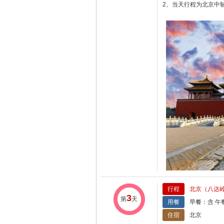
2、当天行程为北京中
行程
北京（八达岭
3
第
天
用餐
早餐：含 午
住宿
北京