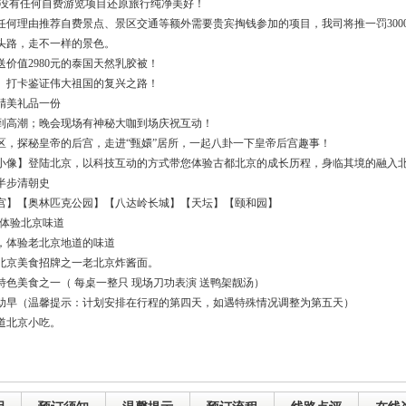
京没有任何自费游览项目还原旅行纯净美好！
何理由推荐自费景点、景区交通等额外需要贵宾掏钱参加的项目，我司将推一罚300
头路，走不一样的景色。
价值2980元的泰国天然乳胶被！
、打卡鉴证伟大祖国的复兴之路！
精美礼品一份
到高潮；晚会现场有神秘大咖到场庆祝互动！
区，探秘皇帝的后宫，走进“甄嬛”居所，一起八卦一下皇帝后宫趣事！
小像】登陆北京，以科技互动的方式带您体验古都北京的成长历程，身临其境的融入
半步清朝史
宫】【奥林匹克公园】【八达岭长城】【天坛】【颐和园】
您体验北京味道
，体验老北京地道的味道
北京美食招牌之一老北京炸酱面。
色美食之一（ 每桌一整只 现场刀功表演 送鸭架靓汤）
助早（温馨提示：计划安排在行程的第四天，如遇特殊情况调整为第五天）
道北京小吃。