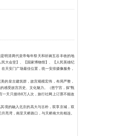
园是明清两代皇帝每年祭天和祈祷五谷丰收的地
人民大会堂】、【国家博物馆】、【人民英雄纪
。在天安门广场最佳位置，统一安排摄像服务，
最完美的皇古建筑群，故宫规模宏伟，布局严整，
境的感受故宫历史、文化魅力。（慈宁宫，探“甄
宫一天只接待8万人次，旅行社网上订票不能改
临其境的融入北京的高大与古朴，双享京城，双
门月亮湾，南至天桥路口，与天桥南大街相连。