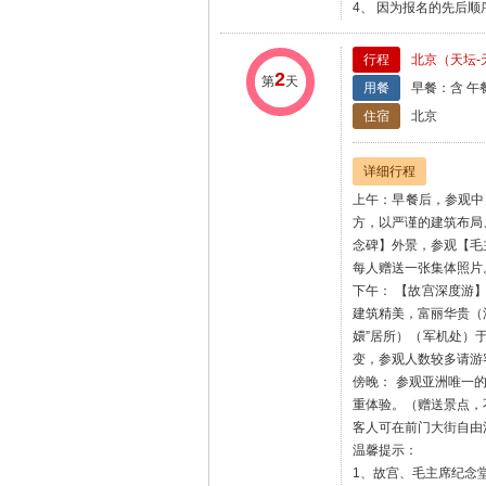
4、 因为报名的先后
行程
北京（天坛-
2
第
天
用餐
早餐：含 午
住宿
北京
详细行程
上午：早餐后，参观中
方，以严谨的建筑布局
念碑】外景，参观【毛
每人赠送一张集体照片
下午： 【故宫深度游
建筑精美，富丽华贵（
嬛”居所）（军机处）
变，参观人数较多请游
傍晚： 参观亚洲唯一
重体验。（赠送景点，
客人可在前门大街自由
温馨提示：
1、故宫、毛主席纪念