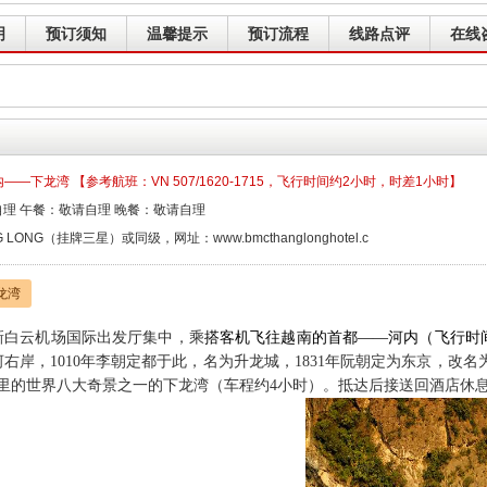
明
预订须知
温馨提示
预订流程
线路点评
在线
——下龙湾 【参考航班：VN 507/1620-1715，飞行时间约2小时，时差1小时】
理 午餐：敬请自理 晚餐：敬请自理
G LONG（挂牌三星）或同级，网址：www.bmcthanglonghotel.c
龙湾
新白云机场国际出发厅集中，乘
搭客机
飞
往越南的首都
——
河内
（飞行时
河右岸，
1010
年李朝定都于此，名为升龙城，
1831
年阮朝定为东京，改名
里的世界八大奇景之一的下龙湾
（车程约
4
小时）。抵达后接送回酒店休