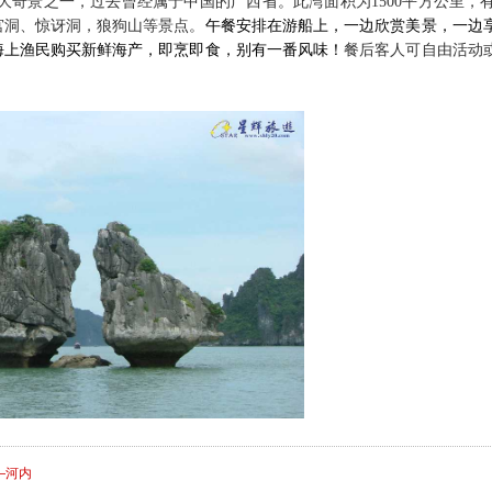
八大奇景之一，过去曾经属于中国的广西省。
此湾面积为
1500
平方公里，
宫洞、惊讶洞，狼狗山等景点
。
午餐
安排
在游船上
，
一边欣赏美景
，
一边
海
上
渔民购买新鲜海产，即烹即食
，
别有一番风味！
餐后客人可自由活动
—河内