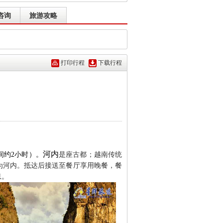
咨询
旅游攻略
打印行程
下载行程
河内
间约
2
小时）
。
是座古都；越南传统
为河内。
抵达后接送至餐厅享用晚餐，餐
息。