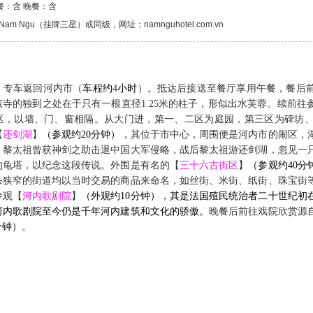
餐：含 晚餐：含
 Nam Ngu（挂牌三星）或同级，网址：namnguhotel.com.vn
，
专车
返回河内市
（
车程约
4
小时
）
。抵达后接送至餐厅享用午餐，餐后
该寺的独到之处在于只有一根直径
1.25
米的柱子，形似出水芙蓉。
续
前往
区，以墙、门、窗相隔。从大门进，第一、二区为庭园，第三区为碑坊
【
还剑湖
】
（参观约
20
分钟）
，其位于市中心，周围便是河内市的闹区，
，黎太祖曾获神剑之助击退中国大军侵略，战后黎太祖游还剑湖，忽见一
的龟塔，以纪念这段传说。外围是有名的【
三十六古街区
】
（参观约
4
0
分
条狭窄的街道均以当时交易的商品来命名，如丝街、米街、纸街、珠宝街
参观
【
河内歌剧院
】
（外观约10分钟），其是法国殖民统治者二十世纪初
河内歌剧院至今仍是千年河内建筑和文化的骄傲。
晚餐后前往
戏院
欣赏源
分钟）
。