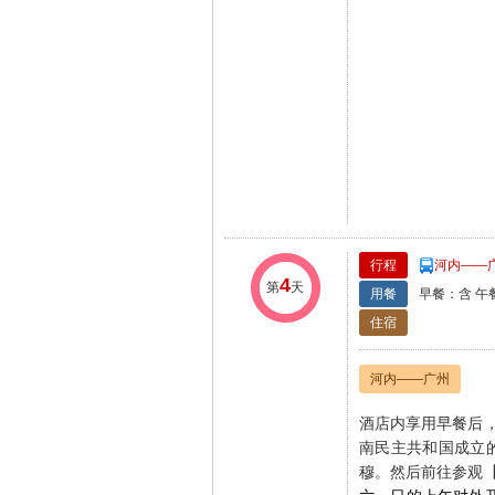
行程
河内——广
4
第
天
用餐
早餐：含 午
住宿
河内——广州
酒店内享用早餐后
南民主共和国成立
穆。
然后前往参观