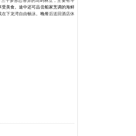
有三千多形态各异的岛屿林立，主要有斗
享受美食
。
途中还可品尝船家烹调的海鲜
或在下龙湾自由畅泳
。
晚
餐后送回酒店休