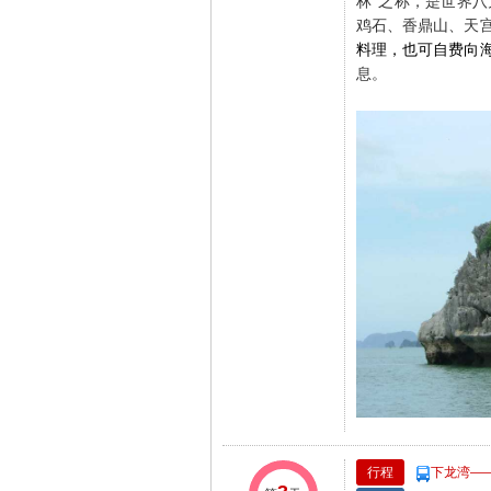
林”之称，是世界
鸡石、香鼎山、天
料理，
也可
自费向
息。
行程
下龙湾—