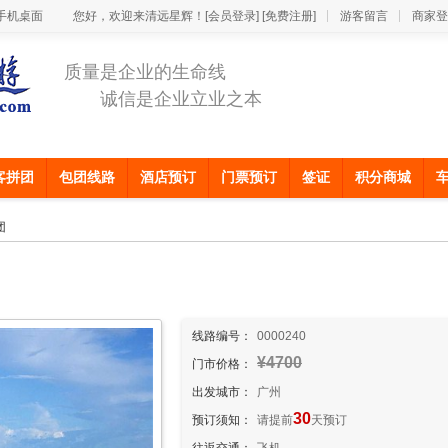
手机桌面
您好，欢迎来清远星辉！
[会员登录]
[免费注册]
游客留言
商家登
质量是企业的生命线
诚信是企业立业之本
客拼团
包团线路
酒店预订
门票预订
签证
积分商城
团
线路编号：
0000240
¥4700
门市价格：
出发城市：
广州
30
预订须知：
请提前
天预订