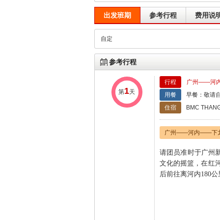
出发班期
参考行程
费用说
自定
参考行程
行程
广州——河内
1
第
天
用餐
早餐：敬请自
住宿
BMC THAN
广州——河内——下
请团员准时于广州
文化的摇篮，在红
后
前往离河内
180
公