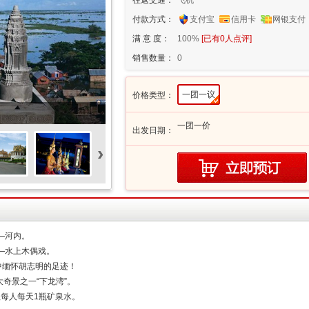
往返交通：
飞机
付款方式：
支付宝
信用卡
网银支付
满 意 度：
100%
[已有
0
人点评]
销售数量：
0
一团一议
价格类型：
一团一价
出发日期：
›
—河内。
—水上木偶戏。
中缅怀胡志明的足迹！
大奇景之一“下龙湾”。
程每人每天1瓶矿泉水。