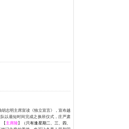
袖胡志明主席宣读《独立宣言》，宣布越
仗队以最短时间完成之换班仪式，庄严肃
。【
主席陵
】
（只有逢星期二、三、四、