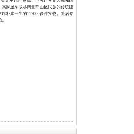
了铭记主席的恩德，也可让各界人民和国
。高脚屋采取越南北部山区民族的传统建
主席朴素一生的
117000
多件实物。
随
后
专
旅。