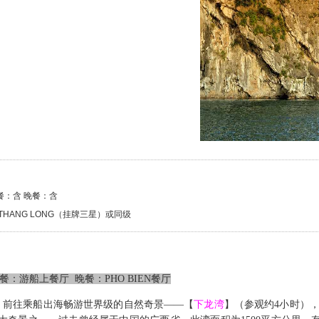
餐：含 晚餐：含
THANG LONG（挂牌三星）或同级
餐：游船上餐厅
晚餐：
PHO BIEN
餐厅
，
前往
乘船出海畅游
世界级的自然奇景——
【
下龙湾
】（参观约
4
小时）
，