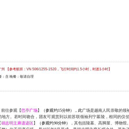
州 【参考航班：VN 506/1255-1520，飞行时间约1.5小时，时差1小时】
餐：含 晚餐：敬请自理
，
前往参观
【
巴亭广场
】
（参观约
15
分钟），此
广场是越南人民崇敬的领
的地方。若时间吻合，团友可观赏到以前苏联领袖列宁墓陵，相同的仪
【
胡志明主席遗迹区
】
（参观约
90
分钟）
，其包括陵墓、高脚屋、
博物馆