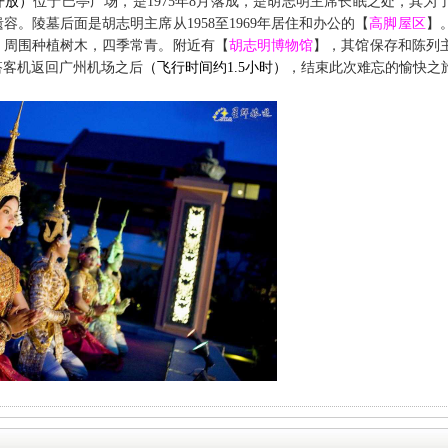
开放）
位于巴亭广场，是
1975
年
8
月落成，是胡志明主席长眠之处，其为
遗容。陵墓后面是胡志明主席从
1958
至
1969
年居住和办公的【
高脚屋区
】
，周围种植树木，四季常青。附近有【
胡志明博物馆
】，其馆保存和陈列
搭客机返回广州机场之后
（飞行时间约
1.5
小时）
，结束此次难忘的愉快之