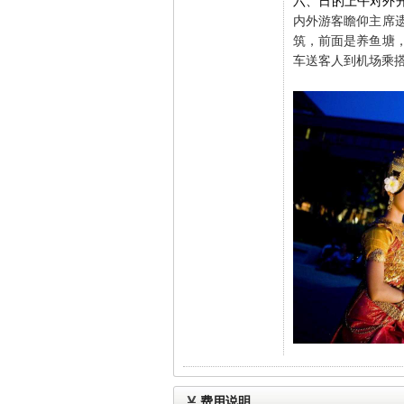
六、日的上午对外
内外游客瞻仰主席
筑，前面是养鱼塘
车送客人到机场乘
费用说明