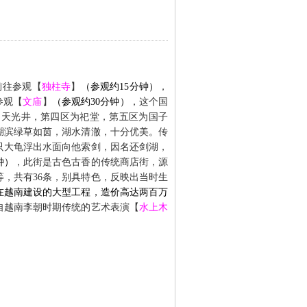
前
往参观【
独柱寺
】
（参观约
15
分钟）
，
参观【
文庙
】
（参观约
30
分钟）
，这个国
、天光井，第四区为祀堂，第五区为国子
湖滨绿草如茵，湖水清澈，十分优美。传
只大龟浮出水面向他索剑，因名还剑湖，
钟）
，此街是古色古香的传统商店街，源
等，共有
36
条，别具特色，反映出当时生
在越南建设的大型工程，造价高达两百万
自越南李朝时期传统的艺术表演【
水上木