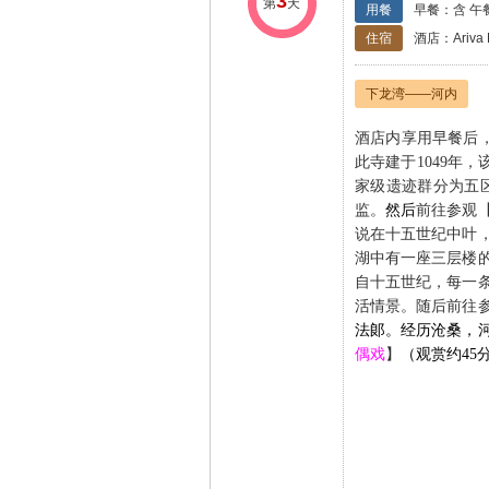
3
第
天
用餐
早餐：含 午
住宿
酒店：Ariva
下龙湾——河内
酒店内享用早餐后
此寺建于
1049
年
，
家级遗迹群分为五
监。
然后
前往
参观
说在十五世纪中叶
湖中有一座三层楼
自十五世纪，每一
活情景。
随后前往
法郞。经历沧桑，
偶戏
】
（观赏约45