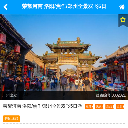
荣耀河南 洛阳/焦作/郑州全景双飞5日
游
广州出发
线路编号:0002321
荣耀河南 洛阳/焦作/郑州全景双飞5日游
推荐
热卖
新品
团购
包团线路