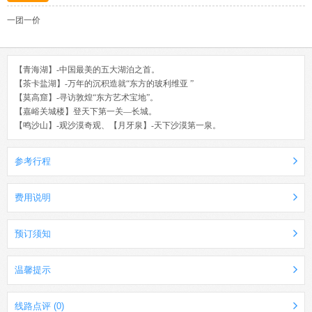
一团一价
【青海湖】-中国最美的五大湖泊之首。
【茶卡盐湖】-万年的沉积造就“东方的玻利维亚 ”
【莫高窟】-寻访敦煌“东方艺术宝地”。
【嘉峪关城楼】登天下第一关—长城。
【鸣沙山】-观沙漠奇观、【月牙泉】-天下沙漠第一泉。
参考行程
费用说明
预订须知
温馨提示
线路点评 (0)