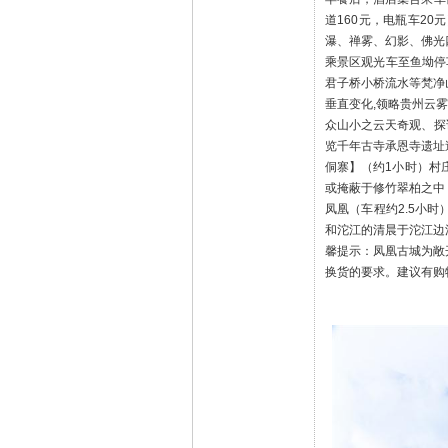
垂直变化,领略贵州云雾
众山小之云天奇观、探
览千年古寺承恩寺遗址
侗寨】（约1小时）村
或掩蔽于修竹翠柏之中
凤凰（车程约2.5小
和沱江的清晨于沱江边
馨提示：凤凰古城为敞
换货的要求。建议有购