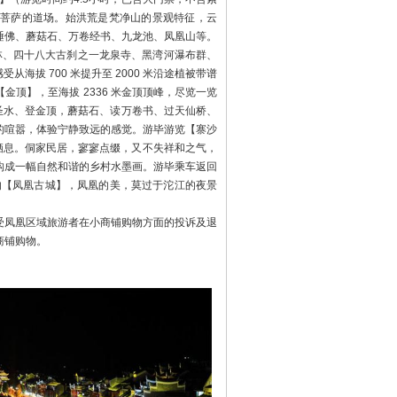
金顶】，至海拔 2336 米金顶顶峰，尽览一览
圣水、登金顶，蘑菇石、读万卷书、过天仙桥、
的喧嚣，体验宁静致远的感觉。游毕游览【寨沙
栖息。侗家民居，寥寥点缀，又不失祥和之气，
构成一幅自然和谐的乡村水墨画。游毕乘车返回
誉的【凤凰古城】，凤凰的美，莫过于沱江的夜景
受凤凰区域旅游者在小商铺购物方面的投诉及退
商铺购物。