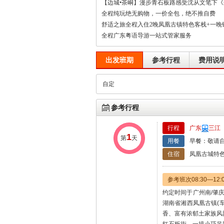
【边城•茶峒】漫步青石板路感受沈从文笔下
全程纯玩绝无购物，一价全包，绝不推自费
舒适之旅全程入住2晚凤凰古镇特色客栈+一晚
全程广东粤语导游一站式管家服务
出发班期
参考行程
费用说
自定
参考行程
行程
广东
三江
1
第
天
用餐
早餐：敬请自
住宿
凤凰古城特
参考班次08:30—1
约定时间于广州南/肇庆
湖南省湘西凤凰古镇(
香、富有浓郁土家族风