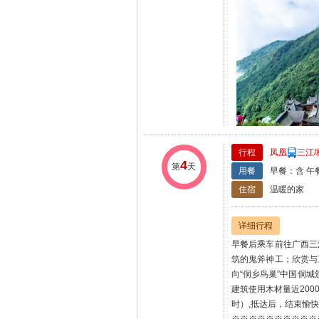
行程
凤凰
三江/
4
第
天
用餐
早餐：含 午
住宿
温暖的家
详细行程
早餐后乘车前往广西三
筑的鬼斧神工；欣赏与
向“侗乡鸟巢”中国侗城
建筑使用木材量近20
时）,抵达后，结束愉
※※※※※※※※※※