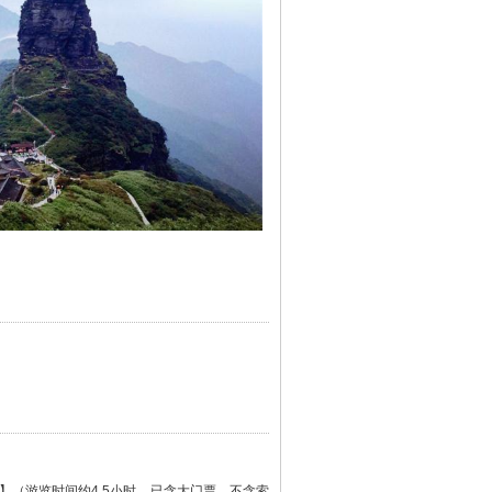
】（游览时间约4.5小时，已含大门票，不含索
弥勒菩萨的道场。始洪荒是梵净山的景观特征，云
睡佛、蘑菇石、万卷经书、九龙池、凤凰山等。
碑林、四十八大古刹之一龙泉寺、黑湾河瀑布群、
海拔 700 米提升至 2000 米沿途植被带谱