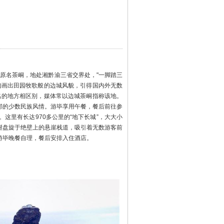
，原名茶峒，地处湘黔渝三省交界处，"一脚踏三
勾画出田园牧歌般的边城风貌，引得国内外无数
名的地方相区别，媒体常以边城茶峒指称该地。
郁的少数民族风情。游毕享用午餐，餐后前往参
这里有长达970多公里的“地下长城”，大大小
蜒盘旋于绝壁上的悬崖栈道，吸引着无数游客前
游毕晚餐自理，餐后安排入住酒店。