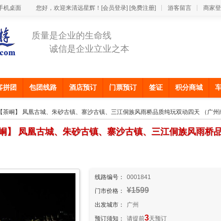
手机桌面
您好，欢迎来清远星辉！
[会员登录]
[免费注册]
游客留言
商家登
质量是企业的生命线
诚信是企业立业之本
客拼团
包团线路
酒店预订
门票预订
签证
积分商城
城【茶峒】 凤凰古城、朱砂古镇、寨沙古镇、三江侗族风雨桥品质纯玩双动四天 （广州
峒】 凤凰古城、朱砂古镇、寨沙古镇、三江侗族风雨桥品
线路编号：
0001841
¥1599
门市价格：
出发城市：
广州
3
预订须知：
请提前
天预订