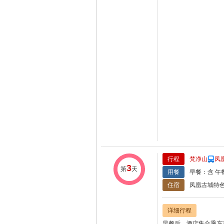
行程
梵净山
凤
3
第
天
用餐
早餐：含 午
住宿
凤凰古城特
详细行程
早餐后，酒店集合乘车
道160元，电瓶车2
瀑、禅雾、幻影、佛光
乘景区观光车至鱼坳停
君子桥小桥流水等梵净山