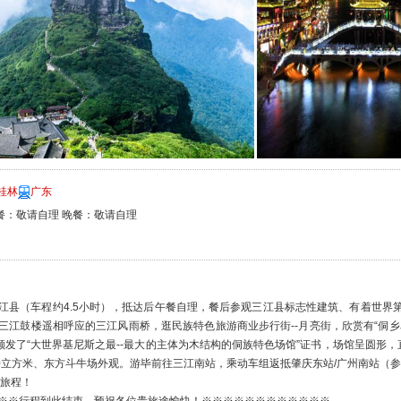
桂林
广东
餐：敬请自理 晚餐：敬请自理
江县（车程约4.5小时），抵达后午餐自理，餐后参观三江县标志性建筑、有着世界
三江鼓楼遥相呼应的三江风雨桥，逛民族特色旅游商业步行街--月亮街，欣赏有“侗
颁发了“大世界基尼斯之最--最大的主体为木结构的侗族特色场馆”证书，场馆呈圆形，直
00立方米、东方斗牛场外观。游毕前往三江南站，乘动车组返抵肇庆东站/广州南站（参
快旅程！
※※行程到此结束，预祝各位贵旅途愉快！※※※※※※※※※※※※