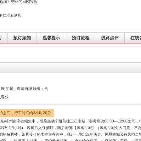
《边城》秀丽的田园牧歌
铜仁准五酒店
明
预订须知
温馨提示
预订流程
线路点评
在线
理 午餐：敬请自理 晚餐：含
色客栈
2:00之间，行车时间约3小时20分
东/梧州南高铁站集中，后乘坐动车组前往三江南站（参考班次08:30—12:00之间
车程约4.5小时)，晚餐后入住酒店，随后游览【凤凰古城】（凤凰古城免大门票，
韵的吊脚楼，细脚伶仃的木柱立在河中，托起一段沉沉的历史。凤凰古城又称风雨边