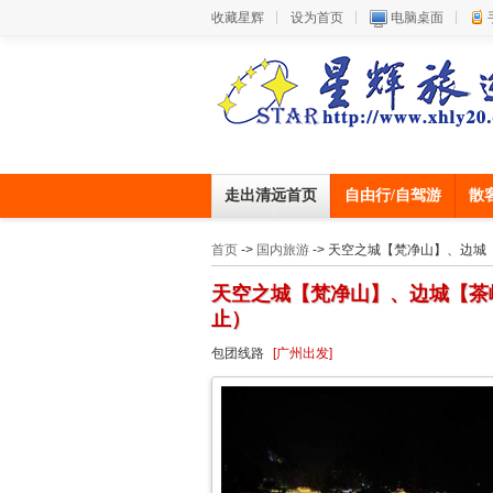
收藏星辉
设为首页
电脑桌面
走出清远首页
自由行/自驾游
散
首页
->
国内旅游
-> 天空之城【梵净山】、边
天空之城【梵净山】、边城【茶
止）
包团线路
[广州出发]