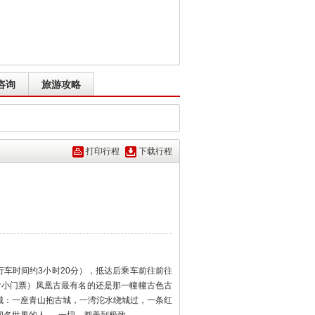
咨询
旅游攻略
打印行程
下载行程
，行车时间约3小时20分），抵达后乘车前往前往
不含小门票）凤凰古最有名的还是那一幢幢古色古
城：一座青山抱古城，一湾沱水绕城过，一条红