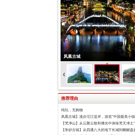
凤凰古城
‹
推荐理由
纯玩，无购物
凤凰古城】漫步沱江堤岸，游览“中国最美小镇
【梵净山】从云聚云散和佛光中体味梵天净土“
【朱砂古镇】从四通八大的地下长城到蜿蜒盘