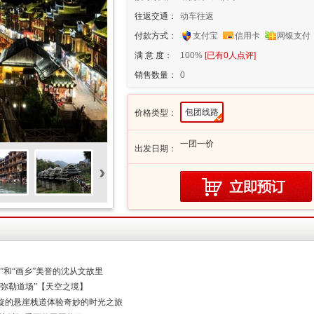
往返交通：
动车往返
付款方式：
支付宝
信用卡
网银支付
满 意 度：
100%
[已有
0
人点评]
销售数量：
0
包团线路
价格类型：
一团一价
出发日期：
›
”和“画乡”美誉的沈从文故里
弥勒道场”【天空之境】
旋的悬崖栈道体验奇妙的时光之旅