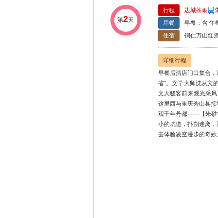
行程
边城茶峒
2
第
天
用餐
早餐：含 午
住宿
铜仁万山红酒
详细行程
早餐后酒店门口集合，
省"。文学大师沈从文
文人骚客前来观光采风
这里西与重庆秀山县接
观千年丹都——【朱砂
小的坑道，扑朔迷离，
去体验凌空漫步的奇妙