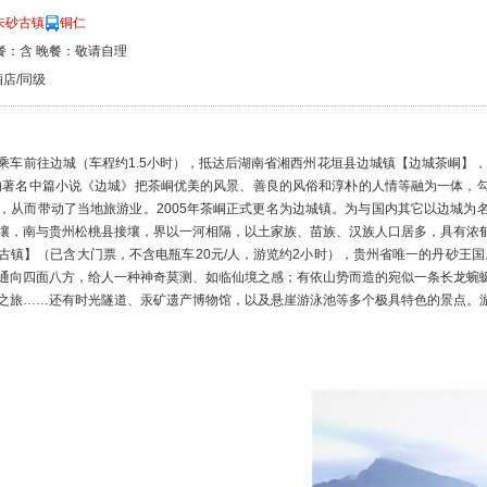
朱砂古镇
铜仁
餐：含 晚餐：敬请自理
店/同级
乘车前往边城（车程约1.5小时），抵达后湖南省湘西州花垣县边城镇【边城茶峒】
的著名中篇小说《边城》把茶峒优美的风景、善良的风俗和淳朴的人情等融为一体，
，从而带动了当地旅游业。2005年茶峒正式更名为边城镇。为与国内其它以边城为
壤，南与贵州松桃县接壤，界以一河相隔，以土家族、苗族、汉族人口居多，具有浓
古镇】（已含大门票，不含电瓶车20元/人，游览约2小时），贵州省唯一的丹砂王国。
通向四面八方，给人一种神奇莫测、如临仙境之感；有依山势而造的宛似一条长龙蜿
之旅……还有时光隧道、汞矿遗产博物馆，以及悬崖游泳池等多个极具特色的景点。