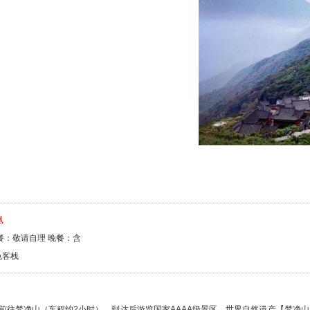
凰
餐：敬请自理 晚餐：含
色客栈
前往梵净山（车程约2小时），到达后游览国家AAAA级景区、世界自然遗产【梵净山
0元）梵净山得名于“梵天净土”，历史悠久，是我国佛教五大名山之一，相传是佛教
四大天象奇观，为梵净山添上了神秘的色彩。标志性景点有红云金顶、月镜山、万米
车场登山缆车起点站（0.5 小时、9.5 公里），沿途观梵净山南山门、圣水、名人
峡谷风光，鱼坳缆车站乘座索道封闭式吊箱开始长达 3499 米原始森林穿行之旅、感受从