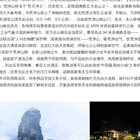
之乡气象大观的神奇魅力，登万步云梯至金顶景区，攀登高达 94 米高佛教圣地——【
访联合国“人与生物圈”保护网、国家级自然保护区——梵净山，吸梵净仙气、饮梵净
追昔古佛道场昔日辉煌、走进巨大的天然氧吧，呼吸沁人心肺的新鲜空气，远离城市
庄依卧于梵净山脚。在群山拱抱之中，寨沙犹如慵懒的侗家少女半依半揽在琼楼玉宇
，或盘踞于溪流之畔，或独秀于田园周围，与不远处的大金佛寺、风雨桥遥相呼应，
时），到达后享用晚餐，餐后入住酒店。夜晚游客可以自由游览"中国最美的小城"之
漫步，欣赏沈从文笔下的沱江吊脚楼，远眺画家黄永玉夺翠楼。
开式民用商业区，特色商品导游义务介绍，旅游者购物行为为自主选择，旅行社不接
物需求的旅游者提前了解相关信息，尽量选择资质齐全的购物商城或政府授牌的大型