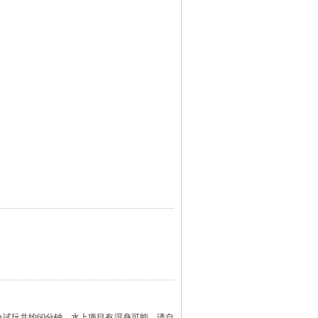
+试玩共约60分钟，水上项目有湿身可能，请自
运会比赛项目【奥运皮划艇】（水上体验约25
障人身安全哦！）。后前往游览湛江“城中海”沙
一个与城市距零距离的休闲湾区。在这里，可以
登酒店，欣赏【奥运女神劳丽诗雕像】，远眺对