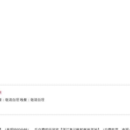
南
餐：敬请自理 晚餐：敬请自理
】（参观约60分钟）。后自费前往游览【湛江奥运帆船帆板基地】（自费套票，参观
更衣室和储物柜）：由获得过各项国家级比赛冠军的专业教练带领参观基地，后试玩奥
由畅游在5.33公顷的海面上，享受恰意人生（试玩请按基地要求穿上专业救生衣，保
场】（游览共约90分钟），位于赤坎区东部的海湾西岸，是湛江湾最美的曲线，也是
分展现了城在海中、海在城中的海湾城市特点。观赏有“中国小迪拜”之称的湛江喜来