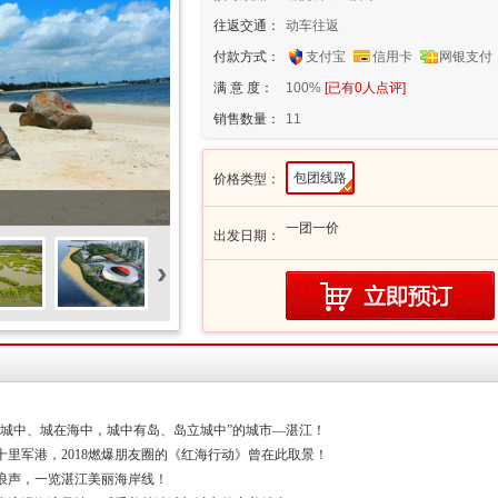
往返交通：
动车往返
付款方式：
支付宝
信用卡
网银支付
满 意 度：
100%
[已有
0
人点评]
销售数量：
11
包团线路
价格类型：
一团一价
出发日期：
›
在城中、城在海中，城中有岛、岛立城中”的城市—湛江！
里军港，2018燃爆朋友圈的《红海行动》曾在此取景！
浪声，一览湛江美丽海岸线！