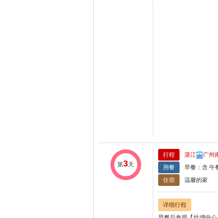
行程
湛江
广州
3
第
天
用餐
早餐：含 午
住宿
温馨的家
详细行程
早餐后参观【丝绸中心
带换洗衣物，基地配备
分钟），2人一船，自
湾景区【金沙湾滨海浴
尽览一湾两岸风景，充