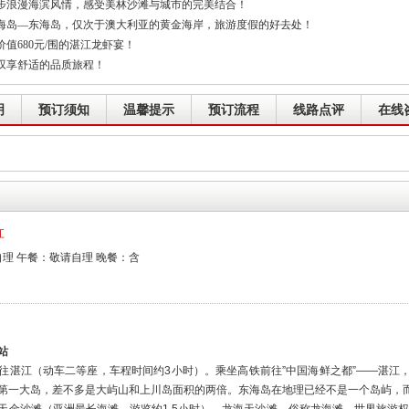
步浪漫海滨风情，感受美林沙滩与城市的完美结合！
海岛—东海岛，仅次于澳大利亚的黄金海岸，旅游度假的好去处！
值680元/围的湛江龙虾宴！
叹享舒适的品质旅程！
明
预订须知
温馨提示
预订流程
线路点评
在线
江
理 午餐：敬请自理 晚餐：含
站
往湛江（动车二等座，车程时间约3小时）。乘坐高铁前往”中国海鲜之都”——湛江
第一大岛，差不多是大屿山和上川岛面积的两倍。东海岛在地理已经不是一个岛屿，