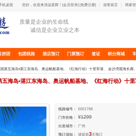
手机桌面
您好，欢迎来清远星辉！
[会员登录]
[免费注册]
游客留言
商家登
质量是企业的生命线
诚信是企业立业之本
客拼团
包团线路
酒店预订
门票预订
签证
积分商城
 中国第五海岛•湛江东海岛、奥运帆船基地、《红海行动》十里军港、 金沙湾观海长廊
国第五海岛•湛江东海岛、奥运帆船基地、《红海行动》十里
线路编号：
0001788
¥1299
门市价格：
出发城市：
广州
3
预订须知：
请提前
天预订