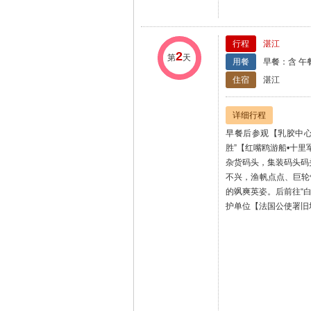
住宿
湛江
详细行程
早餐后参观【乳胶中心
胜”【红嘴鸥游船•十
杂货码头，集装码头码
不兴，渔帆点点、巨轮
的飒爽英姿。后前往“
护单位【法国公使署旧