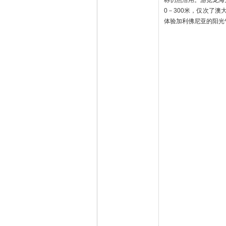
称仍然沿用。游览龙海
0－300米，仅次了
体验加利佛尼亚的阳光
行程
湛江
2
第
天
用餐
早餐：含 午