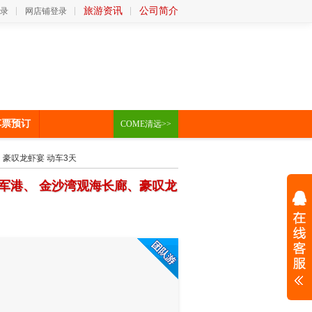
旅游资讯
公司简介
录
网店铺登录
车票预订
COME清远>>
、豪叹龙虾宴 动车3天
军港、 金沙湾观海长廊、豪叹龙