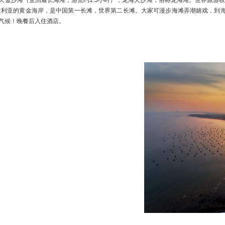
天金沙滩（亚洲最长海滩，游览约1.5小时），龙海天沙滩，俗称龙海滩。世界旅游权
澳大利亚的黄金海岸，是中国第一长滩，世界第二长滩。大家可漫步海滩弄潮嬉戏，到
气候！晚餐后入住酒店。
餐：含 晚餐：敬请自理