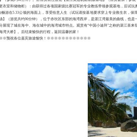
海湾大桥】。后结束愉快的行程，返回温馨的家！
※※预祝各位嘉宾旅途愉快！※※※※※※※※※※※※