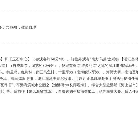
】和【玉石中心】（参观各约60分钟）。前往外观有”南方鸟巢“之称的【湛江奥
里军港】（自费套票，游览约80分钟），畅游有香港“维多利港”之称的湛江港湾精华段
头、特呈岛、红树林，南三岛鱼排，十里军港（南海舰队军港）、海湾大桥、南油基
争流，海鸟掠浪飞翔， 湛江海湾美景尽收眼。可以近距离眺望赴亚丁湾执行护航任
白瓦寻旧”，车游海滨城市公园之【渔港听钟•长廊观海】、综合大型旅游船【海上城
址】等。后前往【东风海鲜市场】，自费选购生猛海鲜加工，品尝海鲜大餐。后入住