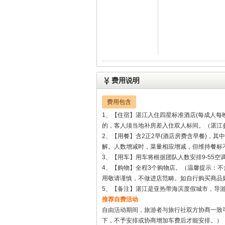
费用包含
1、【住宿】湛江入住四星标准酒店(每成人
的，客人须当地补房差入住双人标间。（湛江
2、【用餐】含2正2早(酒店房费含早餐)，
解。人数增减时，菜量相应增减，但维持餐标
3、【用车】用车将根据团队人数安排9-55空
4、【购物】全程3个购物店。（温馨提示：
用敬请谨慎，不做进店范畴。如自行购买商品
5、【备注】湛江是亚热带海滨度假城市，导
推荐自费活动
自由活动期间，旅游者与旅行社双方协商一致
下，不予安排或协商增加车费后才能安排。）
红嘴鸥军港游船 + 奥运帆船基地•皮划艇=2
【小孩1.2-1.5半价130元，1.2以下90元】
往返动车二等座车费（大人含全票，小孩不含
费用不包含
个人投保的旅游保险费、合同未约定由旅行社
工具上的非免费餐饮费、行李超重费、住宿期
小孩收费：小孩含当地旅游车位、早餐、正餐
住宿床位、不含动车票。
小孩动车票：1.2米以下免票（不占座位）， 