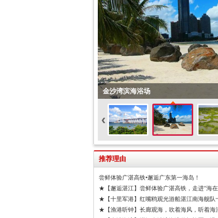
金沙湾滨海浴场
‹
推荐理由
尝鲜体验广湛高铁•邂逅广东第一海岛！
★【邂逅湛江】尝鲜体验广湛高铁，走进“海
★【十里军港】红嘴鸥观光游船湛江南海舰队十
★【渔港听钟】长廊观海，吹着海风，听着海