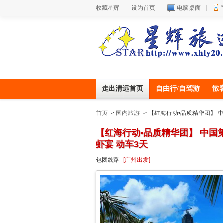
收藏星辉
设为首页
电脑桌面
走出清远首页
自由行/自驾游
散
首页
->
国内旅游
-> 【红海行动•品质精华团】
【红海行动•品质精华团】 中
虾宴 动车3天
包团线路
[广州出发]