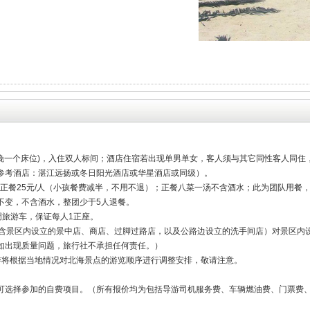
每晚一个床位)，入住双人标间；酒店住宿若出现单男单女，客人须与其它同性客人同住
参考酒店：湛江远扬或冬日阳光酒店或华星酒店或同级）。
其中正餐25元/人（小孩餐费减半，不用不退）；正餐八菜一汤不含酒水；此为团队用
不变，不含酒水，整团少于5人退餐。
调旅游车，保证每人1正座。
不含景区内设立的景中店、商店、过脚过路店，以及公路边设立的洗手间店）对景区内
如出现质量问题，旅行社不承担任何责任。）
游将根据当地情况对北海景点的游览顺序进行调整安排，敬请注意。
可选择参加的自费项目。（所有报价均为包括导游司机服务费、车辆燃油费、门票费、
68元（赠送湛江民俗绝活表演.萃武堂气功表演）
票），旅游观光汽车费用，住宿费，餐费，包价项目景点的第一道门票费（小孩含半
支付的费用（包括行程以外非合同约定活动项目所需的费用、自由活动期间发生的费
间的洗衣、电话、酒水饮料费、个人伤病医疗费等）、不可抗力因素所产生的额外费
半价、导服、景点第一道门票半票（若超高请在当地自行补足门票、环保车及缆车等景
1.2-1.5区间儿童需自行车上补票（可能无座位，小孩半票240元往返），或报名时直