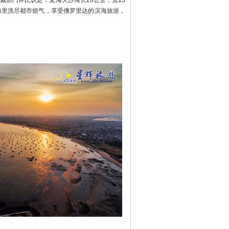
威部门评比认定，龙海天沙滩长28公里，宽15
海里洗尽都市烦气，享受佛罗里达的滨海旅游，