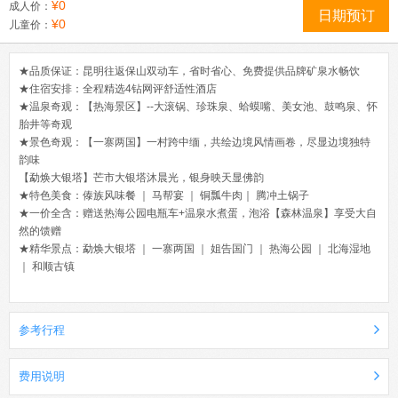
¥0
成人价：
日期预订
¥0
儿童价：
★品质保证：昆明往返保山双动车，省时省心、免费提供品牌矿泉水畅饮
★住宿安排：全程精选4钻网评舒适性酒店
★温泉奇观：【热海景区】--大滚锅、珍珠泉、蛤蟆嘴、美女池、鼓鸣泉、怀
胎井等奇观
★景色奇观：【一寨两国】一村跨中缅，共绘边境风情画卷，尽显边境独特
韵味
【勐焕大银塔】芒市大银塔沐晨光，银身映天显佛韵
★特色美食：傣族风味餐 ｜ 马帮宴 ｜ 铜瓢牛肉｜ 腾冲土锅子
★一价全含：赠送热海公园电瓶车+温泉水煮蛋，泡浴【森林温泉】享受大自
然的馈赠
★精华景点：勐焕大银塔 ｜ 一寨两国 ｜ 姐告国门 ｜ 热海公园 ｜ 北海湿地
｜ 和顺古镇
参考行程
费用说明