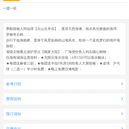
一团一价
乘船探秘人间仙境【台山古舟岛】，逐浪天然海滩、戏水风光旖旎的海湾、
穿梭奇石林……
步行于临海栈桥、置身于风景如画的山海风光、给你一个蓝色梦幻的地中海
旅程；
省级文物重点保护景点【梅家大院】，广海便价鱼人码头随心购物；
住海角城海边度假村：★无限次海水浴场（4月15日可以落水畅泳）；
★
每团送麻雀三副；★每团送卡拉OK房1间给客人大展歌喉；★桌球、乒乓
球（二选一）半小时免费；★晚上免费沙滩电影；
参考行程
费用说明
预订须知
温馨提示