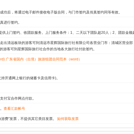
成功后，将通过电子邮件接收电子版合同，与门市签约及传真签约同等有效。
真进行签约。
提供上门签约、收团款服务。上门服务条件：1、二天以下团队超20人；2、团款金额超2
走出清远板块的游客可到清远市星辉国际旅行社有限公司各营业门市：清城区营业部
块的游客可到星辉国际旅行社合作的当地各大旅行社付款签约。
d)
广东省国内（出境）旅游组团合同范本（word）
支持开通网上银行的储蓄卡及信用卡)。
支付宝合作网点付款。
。
查看汇款帐号
旅游费"发票，不提供其它类目发票。
如何获取发票