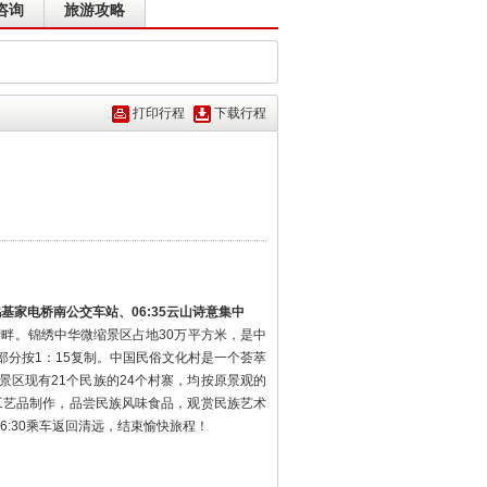
咨询
旅游攻略
打印行程
下载行程
市鸿基家电桥南公交车站、06:35云山诗意集中
畔。锦绣中华微缩景区占地30万平方米，是中
部分按1：15复制。中国民俗文化村是一个荟萃
区现有21个民族的24个村寨，均按原景观的
工艺品制作，品尝民族风味食品，观赏民族艺术
:30乘车返回清远，结束愉快旅程！