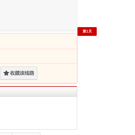
第
1
天