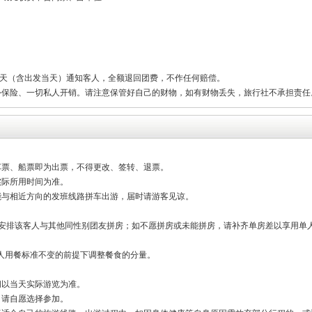
1天（含出发当天）通知客人，全额退回团费，不作任何赔偿。
外保险、一切私人开销。请注意保管好自己的财物，如有财物丢失，旅行社不承担责任
车票、船票即为出票，不得更改、签转、退票。
实际所用时间为准。
能与相近方向的发班线路拼车出游，届时请游客见谅。
量安排该客人与其他同性别团友拼房；如不愿拼房或未能拼房，请补齐单房差以享用单
人用餐标准不变的前提下调整餐食的分量。
间以当天实际游览为准。
，请自愿选择参加。