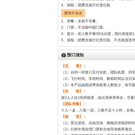
4、保险：团费含旅行社责任险
费用不包含
1、用餐：全程不含餐。
2、门票：不含园中园门票。
4、提示：若人数不够30法出团，我社将提前
5、保险：团费含旅行社责任险、不含旅游意
预订须知
【交 通】：
（1）合同一经签订且付全款，团队机票、列
（2）飞行时间、车程时间、船程时间以当日
（3）本产品如因淡季或收客人数较少，有可
【住 宿】：
按2人入住1间房核算，如出现单男单女，尽
【团队用餐】：
十人一桌，八菜一汤，人数不足十人时，在每
【游 览】：
（1）景点游览、自由活动、购物店停留的时
（2）行程中需自理门票和当地导游推荐项目