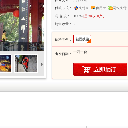
往返交通：
汽车往返
付款方式：
支付宝
信用卡
网银支付
满 意 度：
100%
[已有
0
人点评]
销售数量：
2
包团线路
价格类型：
一团一价
出发日期：
›