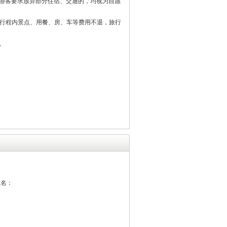
游客要求放弃部分住宿、交通的，均视为自愿
加行程内景点、用餐、房、车等费用不退，旅行
。
报名：