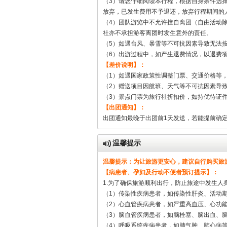
（3）请您仔细阅读本行程，根据自身条件选
放弃，已发生费用不予退还，放弃行程期间的
（4）团队游览中不允许擅自离团（自由活动
社亦不承担游客离团时发生意外的责任。
（5）如遇台风、暴雪等不可抗因素导致无法
（6）出游过程中，如产生退费情况，以退费
【差价说明】：
（1）如遇国家政策性调整门票、交通价格等
（2）赠送项目因航班、天气等不可抗因素导
（3）景点门票为旅行社折扣价，如持优待证
【出团通知】：
出团通知最晚于出团前1天发送，若能提前确
温馨提示
温馨提示：为让旅游更安心，建议自行购买旅游
【病患者、孕妇及行动不便者预订提示】：
1.为了确保旅游顺利出行，防止旅途中发生
（1）传染性疾病患者，如传染性肝炎、活动
（2）心血管疾病患者，如严重高血压、心功
（3）脑血管疾病患者，如脑栓塞、脑出血、
（4）呼吸系统疾病患者，如肺气肿、肺心病