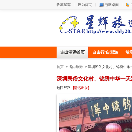
收藏星辉
设为首页
电脑桌面
走出清远首页
自由行/自驾游
散
首页
->
省内旅游
-> 深圳民俗文化村、锦绣中华
深圳民俗文化村、锦绣中华一天
包团线路
[清远出发]