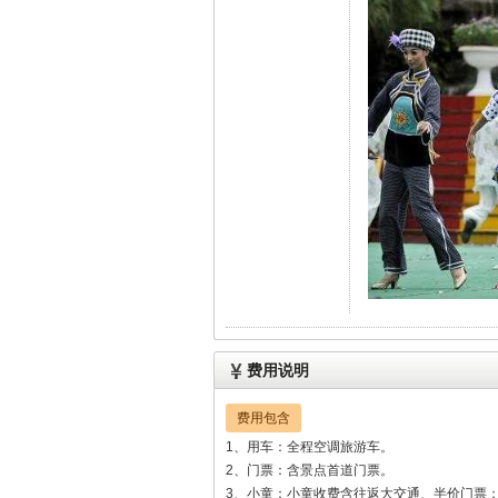
费用说明
费用包含
1、用车：全程空调旅游车。
2、门票：含景点首道门票。
3、小童：小童收费含往返大交通、半价门票