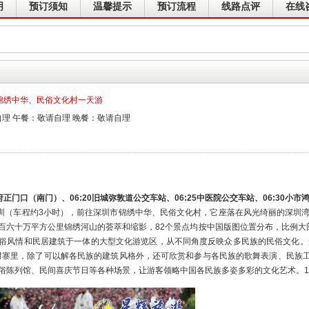
明
预订须知
温馨提示
预订流程
线路点评
在线
锦绣中华、民俗文化村一天游
理 午餐：敬请自理 晚餐：敬请自理
府正门口（南门）、06:20旧城弥敦道公交车站、06:25中医院公交车站、06:30小
车程约3小时），前往深圳市锦绣中华、民俗文化村，它座落在风光绮丽的深圳湾
百六十万平方公里锦绣河山的荟萃和缩影，82个景点均按中国版图位置分布，比例大
俗风情和民居建筑于一体的大型文化游览区，从不同角度反映众多民族的民俗文化。景
在村寨里，除了可以解各民族的建筑风格外，还可欣赏和参与各民族的歌舞表演、民族
俗陈列馆、民间喜庆节日等各种场景，让游客领略中国各民族多姿多彩的文化艺术。16