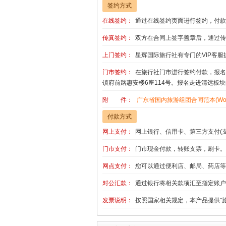
签约方式
在线签约：
通过在线签约页面进行签约，付款
传真签约：
双方在合同上签字盖章后，通过传
上门签约：
星辉国际旅行社有专门的VIP客服
门市签约：
在旅行社门市进行签约付款，报名
镇府前路惠安楼6座114号。报名走进清远板
附 件：
广东省国内旅游组团合同范本(Wor
付款方式
网上支付：
网上银行、信用卡、第三方支付(
门市支付：
门市现金付款，转账支票，刷卡。
网点支付：
您可以通过便利店、邮局、药店等
对公汇款：
通过银行将相关款项汇至指定账户
发票说明：
按照国家相关规定，本产品提供"