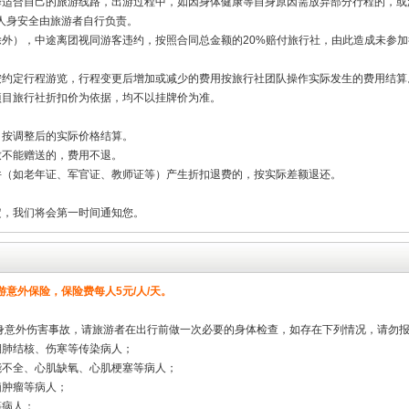
择适合自己的旅游线路，出游过程中，如因身体健康等自身原因需放弃部分行程的，或
人身安全由旅游者自行负责。
除外），中途离团视同游客违约，按照合同总金额的20%赔付旅行社，由此造成未参
按约定行程游览，行程变更后增加或减少的费用按旅行社团队操作实际发生的费用结算
项目旅行社折扣价为依据，均不以挂牌价为准。
，按调整后的实际价格结算。
致不能赠送的，费用不退。
件（如老年证、军官证、教师证等）产生折扣退费的，按实际差额退还。
定，我们将会第一时间通知您。
意外保险，保险费每人5元/人/天。
人身意外伤害事故，请旅游者在出行前做一次必要的身体检查，如存在下列情况，请勿
期肺结核、伤寒等传染病人；
能不全、心肌缺氧、心肌梗塞等病人；
脑肿瘤等病人；
等病人；