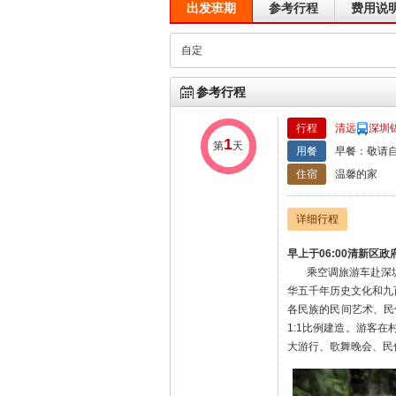
出发班期
参考行程
费用说
自定
参考行程
行程
清远
深圳
1
第
天
用餐
早餐：敬请自
住宿
温馨的家
详细行程
早上于06:00清新区政
乘空调旅游车赴深圳（
华五千年历史文化和九
各民族的民间艺术、民
1:1比例建造。游客
大游行、歌舞晚会、民