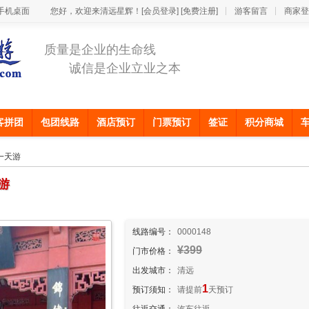
手机桌面
您好，欢迎来清远星辉！
[会员登录]
[免费注册]
游客留言
商家登
质量是企业的生命线
诚信是企业立业之本
客拼团
包团线路
酒店预订
门票预订
签证
积分商城
一天游
游
线路编号：
0000148
¥399
门市价格：
出发城市：
清远
1
预订须知：
请提前
天预订