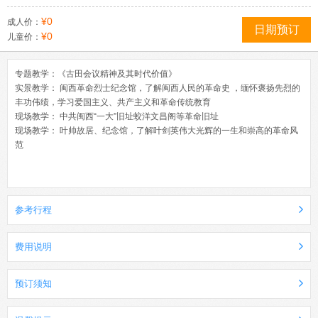
¥0
成人价：
日期预订
¥0
儿童价：
专题教学：《古田会议精神及其时代价值》
实景教学： 闽西革命烈士纪念馆，了解闽西人民的革命史 ，缅怀褒扬先烈的
丰功伟绩，学习爱国主义、共产主义和革命传统教育
现场教学： 中共闽西“一大”旧址蛟洋文昌阁等革命旧址
现场教学： 叶帅故居、纪念馆，了解叶剑英伟大光辉的一生和崇高的革命风
范
参考行程
费用说明
预订须知