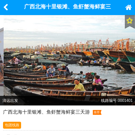
广西北海十里银滩、鱼虾蟹海鲜宴三
天游
清远出发
线路编号:0001401
广西北海十里银滩、鱼虾蟹海鲜宴三天游
推荐
包团线路