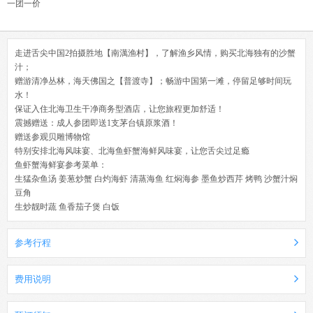
一团一价
走进舌尖中国2拍摄胜地【南澫渔村】，了解渔乡风情，购买北海独有的沙蟹
汁；
赠游清净丛林，海天佛国之【普渡寺】；畅游中国第一滩，停留足够时间玩
水！
保证入住北海卫生干净商务型酒店，让您旅程更加舒适！
震撼赠送：成人参团即送1支茅台镇原浆酒！
赠送参观贝雕博物馆
特别安排北海风味宴、北海鱼虾蟹海鲜风味宴，让您舌尖过足瘾
鱼虾蟹海鲜宴参考菜单：
生猛杂鱼汤 姜葱炒蟹 白灼海虾 清蒸海鱼 红焖海参 墨鱼炒西芹 烤鸭 沙蟹汁焖
豆角
生炒靓时蔬 鱼香茄子煲 白饭
参考行程
费用说明