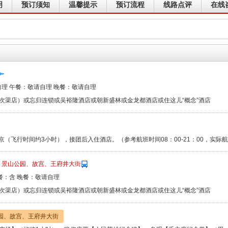
明
预订须知
温馨提示
预订流程
线路点评
在线
理 午餐：敬请自理 晚餐：敬请自理
次渠店）或忘归连锁或吴裕隆酒店或朝新盛林或金龙都酒店或住这儿“概念”酒店
京（飞行时间约3小时），接团后入住酒店。（参考航班时间08：00-21：00，实
、景山公园、故宫、王府井大街
餐：含 晚餐：敬请自理
次渠店）或忘归连锁或吴裕隆酒店或朝新盛林或金龙都酒店或住这儿“概念”酒店
园、故宫、王府井大街