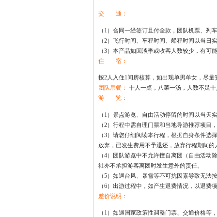
交 通：
（1）
合同一经签订且付全款，团队机票、列
（2）飞行时间、车程时间、船程时间以当日
（3）本产品如因淡季或收客人数较少，有可
住 宿：
按2人入住1间房核算，如出现单男单女，尽
团队用餐：
十人一桌，八菜一汤，人数不足十
游 览：
（
1）
景点游览、自由活动
停留的时间以当天
（2）
行程中需自理门票和当地导游推荐项目
（3）请您仔细阅读本行程，根据自身条件选
放弃，已发生费用不予退还，放弃行程期间的
（4）团队游览中不允许擅自离团（自由活动
社亦不承担游客离团时发生意外的责任。
（5）如遇台风、暴雪等不可抗因素导致无法
（6）出游过程中，如产生退费情况，以退费
差价说明：
（1）如遇国家政策性调整门票、交通价格等