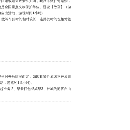
一团馆或如遇政策性关闭，我社不做任何赔偿，
也是全国重点文物保护单位。游览【故宫】（游
自由活动，游玩时间1小时)
；故等车的时间相对较长，走路的时间也相对较
视当时开放情况而定，如因政策性原因不开放则
，游览约1.5小时)。
起准备 2、早餐打包或桌早3、长城为游客自由