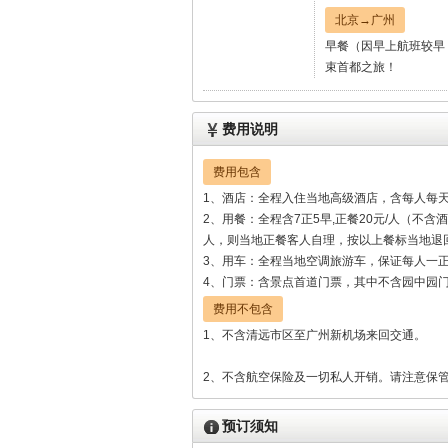
北京→广州
早餐（因早上航班较早
束首都之旅！
费用说明
费用包含
1、酒店：全程入住当地高级酒店，含每人每天
2、用餐：全程含7正5早,正餐20元/人（不
人，则当地正餐客人自理，按以上餐标当地退
3、用车：全程当地空调旅游车，保证每人一
4、门票：含景点首道门票，其中不含园中园
费用不包含
1、不含清远市区至广州新机场来回交通。
2、不含航空保险及一切私人开销。请注意保
预订须知