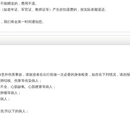
致不能赠送的，费用不退。
件（如老年证、军官证、教师证等）产生折扣退费的，按实际差额退还。
定，我们将会第一时间通知您。
人身意外伤害事故，请旅游者在出行前做一次必要的身体检查，如存在下列情况，请勿
期肺结核、伤寒等传染病人；
能不全、心肌缺氧、心肌梗塞等病人；
脑肿瘤等病人；
等病人；
克/升以下的病人；