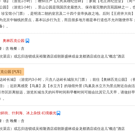
广场】（游览1小时）；瞻仰庄严【人民英雄纪念碑】；参观【毛主席纪念堂】（周
公园】（游览1小时），景山公园是我国历史最悠久、保存最完整的宫苑园林之一，
、珍宝馆小门票），是明清二朝的皇宫及二十四个皇帝执政之地。后到【王府井大街】(
为北京中轴线的景点，基本以步行为主，而且很多地方都是单行道也不允许随便停车
备）。
、 奥林匹克公园
餐：含 晚餐：含
次渠店）或忘归连锁或吴裕隆酒店或朝新盛林或金龙都酒店或住这儿“概念”酒店
克公园 [汽车]
达岭长城】（游览约3小时，只含八达岭长城段大门票）；前往【奥林匹克公园】（
偿）；近距离感受【鸟巢】及【水立方】的场馆外景 (鸟巢及水立方为景点附近自由活动
距市区距离较远，游览长城当天的叫早时间和早餐时间可能会比其它几天早，请做好早
）。
袋斜街、什刹海、冰上杂技-幻境极光
餐：含 晚餐：含
次渠店）或忘归连锁或吴裕隆酒店或朝新盛林或金龙都酒店或住这儿“概念”酒店