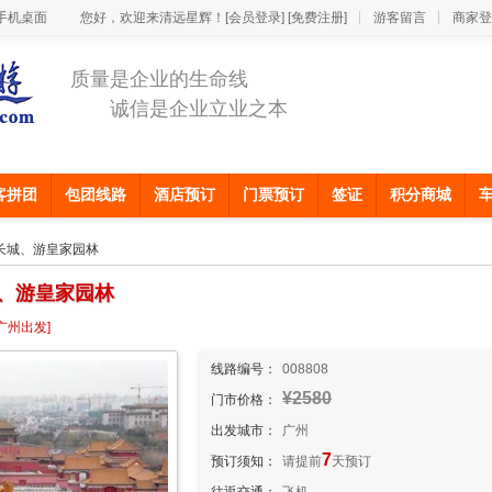
手机桌面
您好，欢迎来清远星辉！
[会员登录]
[免费注册]
游客留言
商家登
质量是企业的生命线
诚信是企业立业之本
客拼团
包团线路
酒店预订
门票预订
签证
积分商城
登长城、游皇家园林
城、游皇家园林
[广州出发]
线路编号：
008808
¥2580
门市价格：
出发城市：
广州
7
预订须知：
请提前
天预订