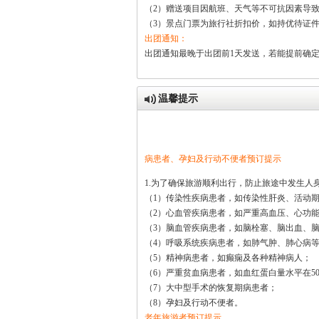
（2）赠送项目因航班、天气等不可抗因素导
（3）景点门票为旅行社折扣价，如持优待证
出团通知：
出团通知最晚于出团前1天发送，若能提前确
温馨提示
病患者、孕妇及行动不便者预订提示
1.为了确保旅游顺利出行，防止旅途中发生
（1）传染性疾病患者，如传染性肝炎、活动
（2）心血管疾病患者，如严重高血压、心功
（3）脑血管疾病患者，如脑栓塞、脑出血、
（4）呼吸系统疾病患者，如肺气肿、肺心病
（5）精神病患者，如癫痫及各种精神病人；
（6）严重贫血病患者，如血红蛋白量水平在50
（7）大中型手术的恢复期病患者；
（8）孕妇及行动不便者。
老年旅游者预订提示