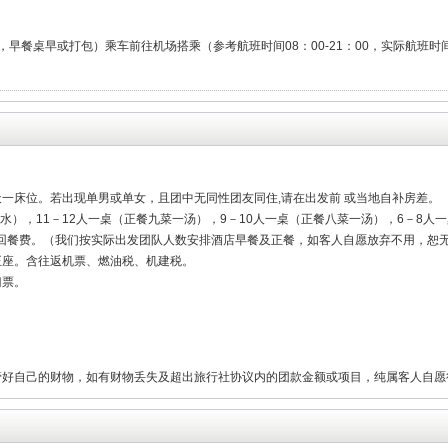
，早餐桌早或打包）乘车前往机场搭乘（参考航班时间08：00-21：00，实际航班
一床位。若出现单男或单女，且团中无同性团友同住,请在出发前 或当地自补房差。
含酒水），11－12人一桌（正餐九菜一汤），9－10人一桌（正餐八菜一汤），6－8
回餐费。（我们按实际出发团队人数安排酒店早餐及正餐，如客人自愿放弃不用，恕
正座。含往返机票、燃油税、机建税。
门票。
管好自己的财物，如有财物丢失及超出旅行社协议内的团款金额或项目，纯属客人自愿