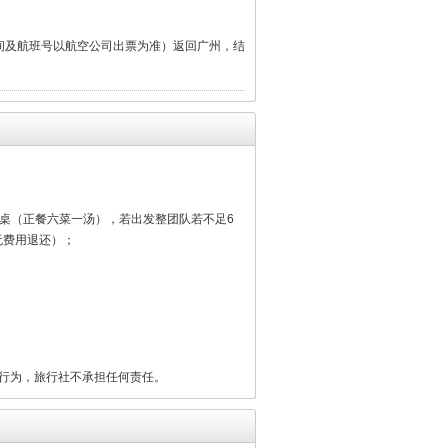
时间及航班号以航空公司出票为准）返回广州，结
人一桌（正餐六菜一汤），若出发整团队若不足6
无费用退还）；
行为，旅行社不承担任何责任。