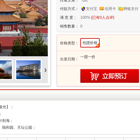
往返交通：
飞机
付款方式：
支付宝
信用卡
网银支付
满 意 度：
100%
[已有
0
人点评]
销售数量：
0
包团价格
价格类型：
一团一价
出发日期：
›
极光】；
；
什刹海；
、颐和园、天坛公园；