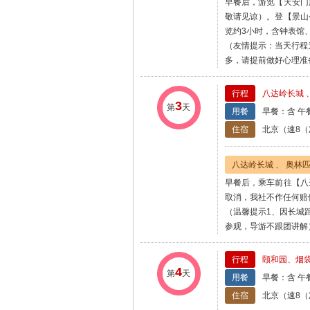
早餐后，游览【天安门
敬请见谅）。登【景山
览约3小时，含钟表馆
（友情提示：当天行程
多，请提前做好心理准
行程
八达岭长城 
3
第
天
用餐
早餐：含 午
住宿
北京（速8（
八达岭长城 、 奥林匹
早餐后，乘车前往【八
取消，我社不作任何赔
（温馨提示1、因长城
参观，导游不跟团讲解
行程
颐和园、烟
4
第
天
用餐
早餐：含 午
住宿
北京（速8（