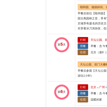
颐和园、烟袋斜街、
早餐后前往【颐和园】
国古典园林之首，享有
京城享有盛名的历史文
非穿着冰刀演杂技，也
行程
天坛公园、
5
第
天
用餐
早餐：含 午
住宿
北京（速8（
天坛公园、前门大栅
早餐后参观【天坛公园
游玩1小时）
行程
北京→广州
6
第
天
用餐
早餐：含 午
住宿
温暖的家