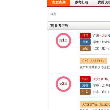
出发班期
参考行程
费用说
自定
参考行程
行程
广州---北京
1
第
天
用餐
早餐：敬请自
住宿
北京（速8（
广州---北京[飞机]
从广州搭乘航班飞往北
行程
天安门广场
2
第
天
用餐
早餐：含 午
住宿
北京（速8（
天安门广场、景山公