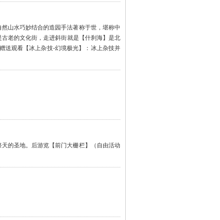
自然山水巧妙结合的造园手法著称于世，堪称中
是古老的文化街，走进斜街就是【什刹海】是北
赠送观看【冰上杂技-幻境极光】：冰上杂技并
祭天的圣地。后游览【前门大栅栏】（自由活动