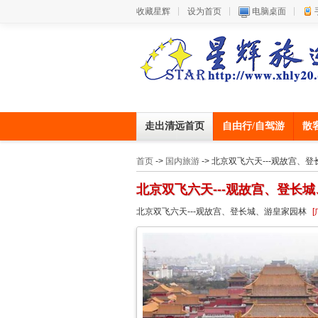
收藏星辉
设为首页
电脑桌面
走出清远首页
自由行/自驾游
散
首页
->
国内旅游
-> 北京双飞六天---观故宫、
北京双飞六天---观故宫、登长
北京双飞六天---观故宫、登长城、游皇家园林