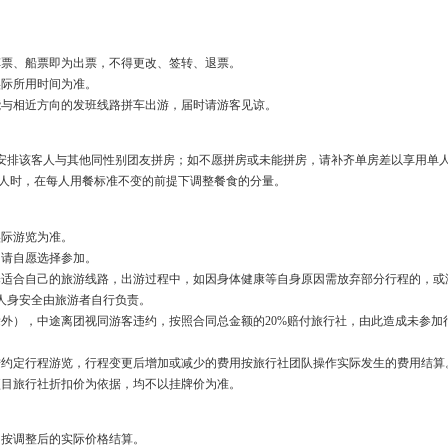
车票、船票即为出票，不得更改、签转、退票。
实际所用时间为准。
能与相近方向的发班线路拼车出游，届时请游客见谅。
量安排该客人与其他同性别团友拼房；如不愿拼房或未能拼房，请补齐单房差以享用单
人时，在每人用餐标准不变的前提下调整餐食的分量。
实际游览为准。
，请自愿选择参加。
择适合自己的旅游线路，出游过程中，如因身体健康等自身原因需放弃部分行程的，或
人身安全由旅游者自行负责。
除外），中途离团视同游客违约，按照合同总金额的20%赔付旅行社，由此造成未参
按约定行程游览，行程变更后增加或减少的费用按旅行社团队操作实际发生的费用结算
项目旅行社折扣价为依据，均不以挂牌价为准。
，按调整后的实际价格结算。