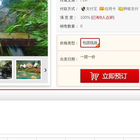
往返交通：
汽车
付款方式：
支付宝
信用卡
网银支付
满 意 度：
100%
[已有
0
人点评]
销售数量：
0
包团线路
价格类型：
一团一价
出发日期：
›