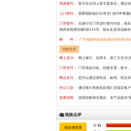
传真签约：
双方在合同上签字盖章后，通过传
上门签约：
星辉国际旅行社有专门的VIP客服
门市签约：
在旅行社门市进行签约付款，报名
镇府前路惠安楼6座114号。报名走进清远板
附 件：
广东省国内旅游组团合同范本(Wor
付款方式
网上支付：
网上银行、信用卡、第三方支付(
门市支付：
门市现金付款，转账支票，刷卡。
网点支付：
您可以通过便利店、邮局、药店等
对公汇款：
通过银行将相关款项汇至指定账户
发票说明：
按照国家相关规定，本产品提供"
线路点评
行 程：
综合满意度