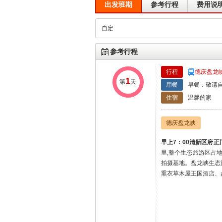
出发班期
参考行程
费用说
自定
参考行程
行程
德庆盘龙
1
第
天
用餐
早餐：敬请自
住宿
温馨的家
德庆盘龙峡
早上7：00清新区府正
里,整个生态旅游区占
拍摄基地。盘龙峡生态
熏衣草木屋王国酒店、