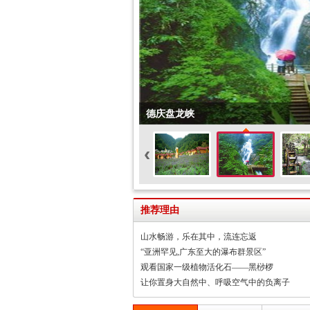
德庆盘龙峡
‹
推荐理由
山水畅游，乐在其中，流连忘返
“亚洲罕见,广东至大的瀑布群景区”
观看国家一级植物活化石——黑桫椤
让你置身大自然中、呼吸空气中的负离子