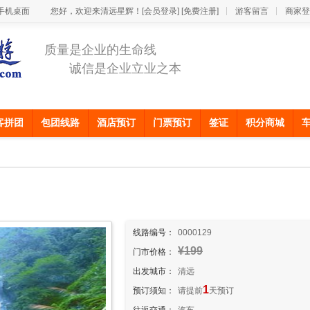
手机桌面
您好，欢迎来清远星辉！
[会员登录]
[免费注册]
游客留言
商家登
质量是企业的生命线
诚信是企业立业之本
客拼团
包团线路
酒店预订
门票预订
签证
积分商城
线路编号：
0000129
¥199
门市价格：
出发城市：
清远
1
预订须知：
请提前
天预订