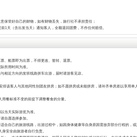
注意保管好自己的财物，如有财物丢失，旅行社不承担责任；
提前1天（含出发当天）通知客人，全额退回团费，不作任何赔偿。
车票、船票即为出票，不得更改、签转、退票。
实际所用时间为准。
能与相近方向的发班线路拼车出游，届时请游客见谅。
量安排该客人与其他同性别团友拼房；如不愿拼房或未能拼房，请补齐单房差以享用单
人用餐标准不变的前提下调整餐食的分量。
间以当天实际游览为准。
，请自愿选择参加。
择适合自己的旅游线路，出游过程中，如因身体健康等自身原因需放弃部分行程的，或
人身安全由旅游者自行负责。