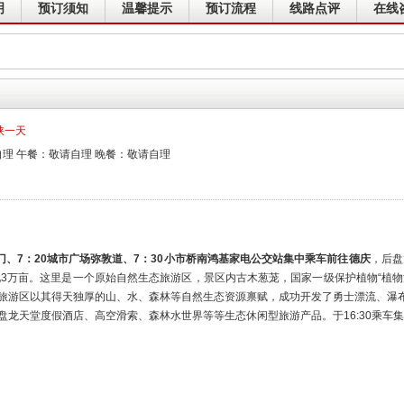
明
预订须知
温馨提示
预订流程
线路点评
在线
峡一天
理 午餐：敬请自理 晚餐：敬请自理
门、7：20城市广场弥敦道、7：30小市桥南鸿基家电公交站集中乘车前往德庆
，后盘
地3万亩。这里是一个原始自然生态旅游区，景区内古木葱茏，国家一级保护植物“植
旅游区以其得天独厚的山、水、森林等自然生态资源禀赋，成功开发了勇士漂流、瀑
盘龙天堂度假酒店、高空滑索、森林水世界等等生态休闲型旅游产品。于16:30乘车