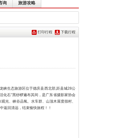
咨询
旅游攻略
打印行程
下载行程
龙峡生态旅游区位于德庆县西北部,距县城28公
物活化石”黑桫椤遍布其间，是广东省摄影家协会
布观光、峡谷品氧、水车群、山顶木屋度假村、
集中返回清远，结束愉快旅程！！