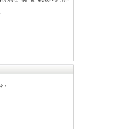
加行程内景点、用餐、房、车等费用不退，旅行
。
报名：