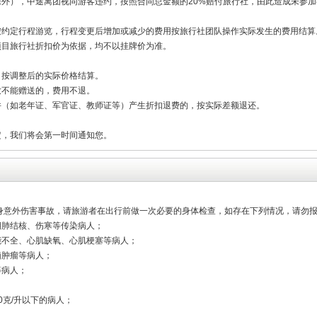
除外），中途离团视同游客违约，按照合同总金额的20%赔付旅行社，由此造成未参
按约定行程游览，行程变更后增加或减少的费用按旅行社团队操作实际发生的费用结算
项目旅行社折扣价为依据，均不以挂牌价为准。
，按调整后的实际价格结算。
致不能赠送的，费用不退。
件（如老年证、军官证、教师证等）产生折扣退费的，按实际差额退还。
定，我们将会第一时间通知您。
人身意外伤害事故，请旅游者在出行前做一次必要的身体检查，如存在下列情况，请勿
期肺结核、伤寒等传染病人；
能不全、心肌缺氧、心肌梗塞等病人；
脑肿瘤等病人；
等病人；
0克/升以下的病人；