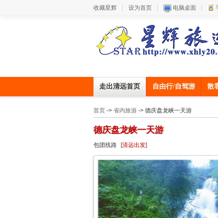
收藏星辉
设为首页
电脑桌面
走出清远首页
自由行/自驾游
散
首页
->
省内旅游
-> 德庆盘龙峡一天游
德庆盘龙峡一天游
包团线路
[清远出发]