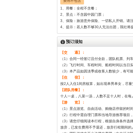
费用不包含
1、用餐：全程不含餐；
2、景点：不含园中园门票；
3、保险：旅游意外保险、一切私人开销。请
4、提示：若人数不够30人无法出团，我社将
预订须知
【交 通】：
（1）合同一经签订且付全款，团队机票、列
（2）飞行时间、车程时间、船程时间以当日
（3）本产品如因淡季或收客人数较少，有可
【住 宿】：
按2人入住1间房核算，如出现单男单女，尽
【团队用餐】：
十人一桌，八菜一汤，人数不足十人时，在每
【游 览】：
（1）景点游览、自由活动、购物店停留的时
（2）行程中需自理门票和当地导游推荐项目
（3）请您仔细阅读本行程，根据自身条件选
放弃，已发生费用不予退还，放弃行程期间的