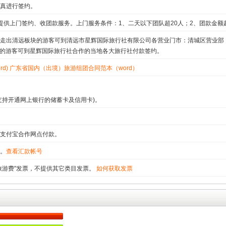
真进行签约。
提供上门签约、收团款服务。上门服务条件：1、二天以下团队超20人；2、团款金额超2
走出清远板块的游客可到清远市星辉国际旅行社有限公司各营业门市：清城区营业部
块的游客可到星辉国际旅行社合作的当地各大旅行社付款签约。
d)
广东省国内（出境）旅游组团合同范本（word）
支持开通网上银行的储蓄卡及信用卡)。
支付宝合作网点付款。
。
查看汇款帐号
旅游费"发票，不提供其它类目发票。
如何获取发票