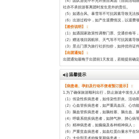
（4）团队游览中不允许擅自离团（自由活动
社亦不承担游客离团时发生意外的责任。
（5）如遇台风、暴雪等不可抗因素导致无法
（6）出游过程中，如产生退费情况，以退费
【差价说明】：
（1）如遇国家政策性调整门票、交通价格等
（2）赠送项目因航班、天气等不可抗因素导
（3）景点门票为旅行社折扣价，如持优待证
【出团通知】：
出团通知最晚于出团前1天发送，若能提前确
温馨提示
【病患者、孕妇及行动不便者预订提示】：
1.为了确保旅游顺利出行，防止旅途中发生
（1）传染性疾病患者，如传染性肝炎、活动
（2）心血管疾病患者，如严重高血压、心功
（3）脑血管疾病患者，如脑栓塞、脑出血、
（4）呼吸系统疾病患者，如肺气肿、肺心病
（5）精神病患者，如癫痫及各种精神病人；
（6）严重贫血病患者，如血红蛋白量水平在5
（7）大中型手术的恢复期病患者；