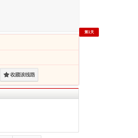
第
1
天