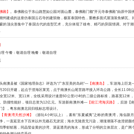
佛殿】
。泰佛殿位于东山路慧如公园对面山麓，泰佛殿门额"开元寺泰佛殿"由原中国
潮州建成的这座仿泰国云石寺的建筑物，极富泰国特色，重檐多面式屋顶装鱼鳞瓦、
窗的顶尖形集中了泰国古代的造型艺术，充分体现了雄奇、精巧的异国情调。对于潮
。
州
理 午餐：敬请自理 晚餐：敬请自理
店
头南澳县被《国家地理杂志》评选为“广东至美的岛屿”—
【南澳岛】
，车游海上巨龙
1月20日开建，起点于澄海区莱芜，点于南澳长山尾苦路坪接入环岛公路，全长11.08公
全宽12米、宽11米，全线采用设计速度60公里/小时的二级公路标准，路基宽12米
、防撞性能好，项目总资为12亿元。车游新南澳外滩—
【前江湾海滨路】
，后游【
门】，粤东南澳北回归线标志塔设计。
—
【青澳湾天然沙滩】
（游玩4小时以上），素有“东夏威夷”之称的青澳湾，海似新月，
净，一直延至水下百米以外无礁石无淤泥；海水无陵质无污染，潮涨潮落不改澄碧颜
四季郁郁葱，同晶莹金黄的沙湾、湛蓝透亮的海水，形成了分明的立体层次，是广两
购特色潮汕特产手信。