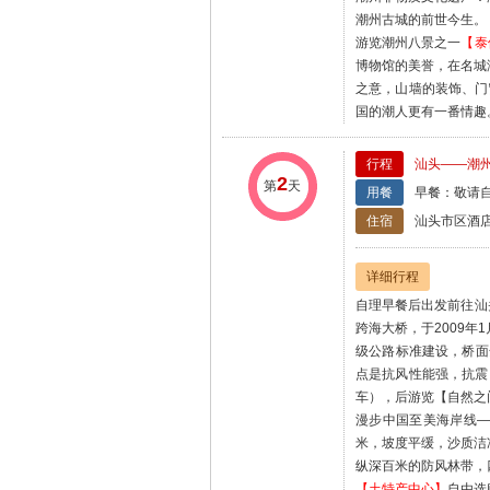
潮州古城的前世今生。
游览潮州八景之一
【泰
博物馆的美誉，在名城
之意，山墙的装饰、门
国的潮人更有一番情趣
行程
汕头——潮
2
第
天
用餐
早餐：敬请自
住宿
汕头市区酒
详细行程
自理早餐后出发前往汕
跨海大桥，于2009年
级公路标准建设，桥面
点是抗风性能强，抗震
车），后游览【自然之
漫步中国至美海岸线
米，坡度平缓，沙质洁
纵深百米的防风林带，
【土特产中心】
自由选