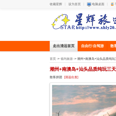
收藏星辉
设为首页
电脑桌面
走出清远首页
自由行/自驾游
散
首页
->
省内旅游
-> 潮州+南澳岛+汕头品质纯玩三
潮州+南澳岛+汕头品质纯玩三天！
散客拼团
[清远出发]