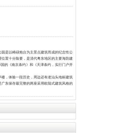
公园是以崎碌炮台为主景点建筑而成的纪念性公
理位置十分险要，是清代粤东地区的主要海防建
辱国的《南京条约》和《天津条约，实行门户开
亭楼，体验一段历史，周边还有老汕头地标建筑
，是广东保存最完整的两座采用欧陆式建筑风格的