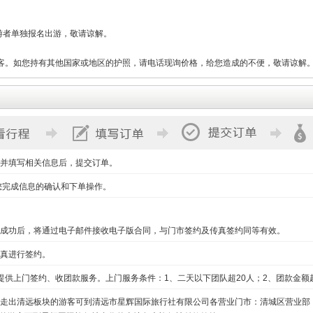
。
游者单独报名出游，敬请谅解。
客。如您持有其他国家或地区的护照，请电话现询价格，给您造成的不便，敬请谅解
并填写相关信息后，提交订单。
您完成信息的确认和下单操作。
成功后，将通过电子邮件接收电子版合同，与门市签约及传真签约同等有效。
真进行签约。
提供上门签约、收团款服务。上门服务条件：1、二天以下团队超20人；2、团款金额超2
走出清远板块的游客可到清远市星辉国际旅行社有限公司各营业门市：清城区营业部