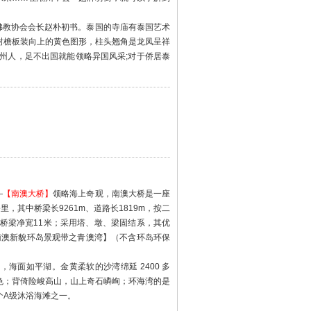
佛教协会会长赵朴初书。泰国的寺庙有泰国艺术
封檐板装向上的黄色图形，柱头翘角是龙凤呈祥
州人，足不出国就能领略异国风采;对于侨居泰
—
【南澳大桥】
领略海上奇观，南澳大桥是一座
里，其中桥梁长9261m、道路长1819m，按二
，桥梁净宽11米；采用塔、墩、梁固结系，其优
南澳新貌环岛景观带之青澳湾】（不含环岛环保
海面如平湖。金黄柔软的沙湾绵延 2400 多
色；背倚险峻高山，山上奇石嶙峋；环海湾的是
个A级沐浴海滩之一。