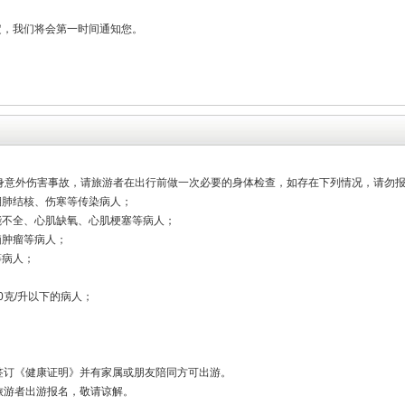
定，我们将会第一时间通知您。
人身意外伤害事故，请旅游者在出行前做一次必要的身体检查，如存在下列情况，请勿
期肺结核、伤寒等传染病人；
能不全、心肌缺氧、心肌梗塞等病人；
脑肿瘤等病人；
等病人；
0克/升以下的病人；
签订《健康证明》并有家属或朋友陪同方可出游。
旅游者出游报名，敬请谅解。