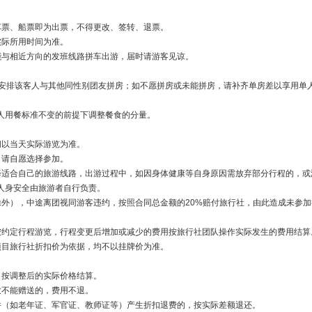
车票、船票即为出票，不得更改、签转、退票。
实际所用时间为准。
能与相近方向的发班线路拼车出游，届时请游客见谅。
量安排该客人与其他同性别团友拼房；如不愿拼房或未能拼房，请补齐单房差以享用单
人用餐标准不变的前提下调整餐食的分量。
间以当天实际游览为准。
，请自愿选择参加。
择适合自己的旅游线路，出游过程中，如因身体健康等自身原因需放弃部分行程的，或
人身安全由旅游者自行负责。
除外），中途离团视同游客违约，按照合同总金额的20%赔付旅行社，由此造成未参
按约定行程游览，行程变更后增加或减少的费用按旅行社团队操作实际发生的费用结算
项目旅行社折扣价为依据，均不以挂牌价为准。
，按调整后的实际价格结算。
致不能赠送的，费用不退。
件（如老年证、军官证、教师证等）产生折扣退费的，按实际差额退还。