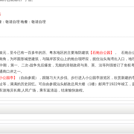
远
餐：敬请自理 晚餐：敬请自理
银元，至今已有一百多年的历、粤东地区的主要海防建筑
【石炮台公园】
， 石炮台
南角，为环圆形城堡建筑，与隔岸苏安山上的炮台现呼应，扼住汕头海湾出入口，地
中期，第一、二次-战争先后爆发，无能的清朝政府与美、英、法等列强签订了丧权
通商口岸之一。
小公园亭】
（自由参观），跟随习大大步伐、步行进入小公园亭游览区，欣赏新建的
址等，满满的历史回忆。可自由参观汕头邮政总局大楼（1楼）邮局于1922年竣工
车游海滨长廊,人民广场，乘车返清远，结束愉快旅程。