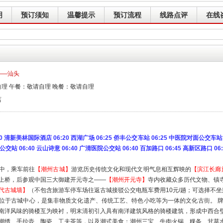
明
预订须知
温馨提示
预订流程
线路点评
在线
——汕头
理 午餐：敬请自理 晚餐：敬请自理
店
清新美林国际酒店 06:20 西湖广场 06:25 侨丰公交车站 06:25 中医院对面公交车站 06
公交站 06:40 云山诗意 06:40 广清医院公交站 06:40 百加路口 06:45 高新区路口 0
中，乘车前往
【潮州古城】
游览历史传统文化和现代文明气息相互辉映的
【滨江长廊
上桥，后参观中国三大御建开元寺之——
【潮州开元寺】
寺内收藏众多历代文物、镇
代古城墙】
（不包含旅游车停车场往返古城接驳公交电瓶车费用10元/趟；可选择不坐则
位于古城中心，是集非物质文化遗产、传统工艺、特色小吃等为一体的文化古街。 牌
南洋风味的骑楼互为映衬，明末清初引入具有南洋建筑风格的骑楼建筑，形成中西合
潮绣、手拉壶、陶瓷、工夫茶等，以及潮式美食：潮州三宝、牛肉火锅、粿条、甘草