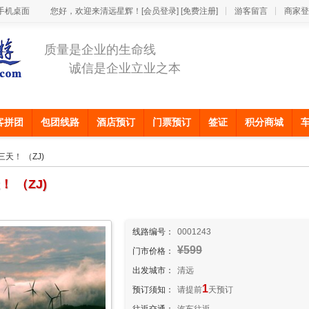
手机桌面
您好，欢迎来清远星辉！
[会员登录]
[免费注册]
游客留言
商家登
质量是企业的生命线
诚信是企业立业之本
客拼团
包团线路
酒店预订
门票预订
签证
积分商城
天！ （ZJ)
 （ZJ)
线路编号：
0001243
¥599
门市价格：
出发城市：
清远
1
预订须知：
请提前
天预订