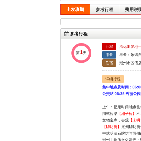
出发班期
参考行程
费用说
参考行程
行程
清远出发地
1
第
天
用餐
早餐：敬请自
住宿
潮州市区酒
详细行程
集中地点及时间：06:00 
公交站 06:35 秀丽公园
上午：指定时间地点集
闭式桥梁
【湘子桥】
不
文物宝库，参观
【宋明
【牌坊街】
潮州牌坊街
中式明清石牌坊与两侧
潮州非物质文化遗产：