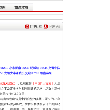
咨询
旅游攻略
打印行程
下载行程
:30 小市桥南 06:30 明城站 06:35 交警中队
6:50 龙塘大丰豪庭公交站 07:00 银盏温泉
旅游风景区】
，近观被誉
【中国4大古桥】
为启
寺之宝及汇集各时期潮州建筑风格，堪称为潮州
需步行约3.2公里）
坊街特色建筑是中西合璧的骑楼，矗立的22座
璧的独特侨乡风貌。牌坊街骑楼的店铺主要围绕
水果……在潮州，去一趟牌坊街，就可以了解到