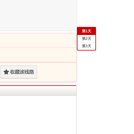
第
1
天
第
2
天
第
3
天