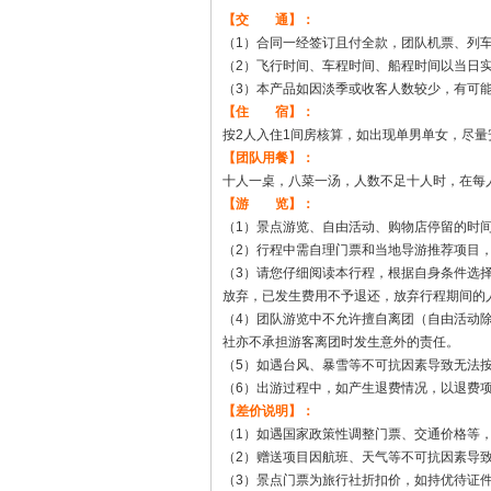
【交 通】：
（1）合同一经签订且付全款，团队机票、列
（2）飞行时间、车程时间、船程时间以当日
（3）本产品如因淡季或收客人数较少，有可
【住 宿】：
按2人入住1间房核算，如出现单男单女，尽
【团队用餐】：
十人一桌，八菜一汤，人数不足十人时，在每
【游 览】：
（1）景点游览、自由活动、购物店停留的时
（2）行程中需自理门票和当地导游推荐项目
（3）请您仔细阅读本行程，根据自身条件选
放弃，已发生费用不予退还，放弃行程期间的
（4）团队游览中不允许擅自离团（自由活动
社亦不承担游客离团时发生意外的责任。
（5）如遇台风、暴雪等不可抗因素导致无法
（6）出游过程中，如产生退费情况，以退费
【差价说明】：
（1）如遇国家政策性调整门票、交通价格等
（2）赠送项目因航班、天气等不可抗因素导
（3）景点门票为旅行社折扣价，如持优待证