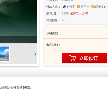
往返交通：
汽车往返
付款方式：
支付宝
信用卡
网银支付
满 意 度：
100%
[已有
1
人点评]
销售数量：
-86
价格类型：
出发日期：
›
次绝美沙滩.唯美城市夜景