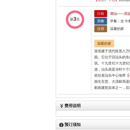
行程
潮汕——清
3
第
天
用餐
早餐：含 午
住宿
温馨的家
温暖的家
游览建于清代耗资八万
园。它位于旧汕头的东
筑。十九世纪十九世纪
放，汕头就是当时十个
前往老汕头中心地带
【
南生百货、大清邮局遗
邮政建筑实体之一，后
费用说明
预订须知