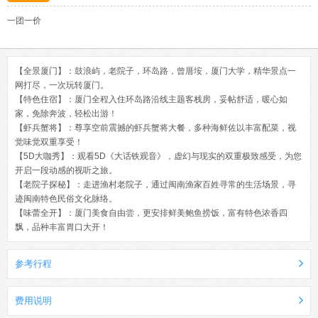
一团一价
【全景厦门】：鼓浪屿，老院子，环岛路，曾厝垵，厦门大学，精华景点一
网打尽，一次玩转厦门。
【特色住宿】：厦门全程入住环岛路沿线主题客栈房，妥帖舒适，暖心如
家，免除奔波，轻松出游！
【虾兵蟹将】：尊享空前震撼的虾兵蟹将大餐，多种海鲜佐以丰富配菜，视
觉味觉双重享受！
【5D大咖秀】：观看5D《大话铁观音》，虚幻与现实的双重极致感受，为您
开启一段动感的视听之旅。
【老院子探秘】：走进渔村老院子，通过闽南渔家百姓寻常的生活场景，寻
迹闽南特色民俗文化脉络。
【味蕾全开】：厦门美食自由尝，更安排鲜美鲍鱼捞饭，富有特色浓香四
飘，品种丰富胃口大开！
参考行程
费用说明