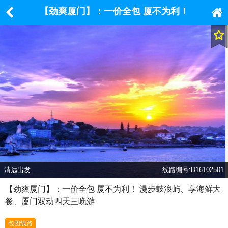
【劲爽厦门】：一价全包 厦不为利！
漫步鼓浪屿、享海鲜大餐、厦门双动
四天三晚游
清远出发
线路编号:D16102501
【劲爽厦门】：一价全包 厦不为利！ 漫步鼓浪屿、享海鲜大
餐、厦门双动四天三晚游
包团线路