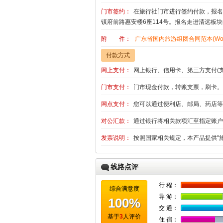
门市签约：
在旅行社门市进行签约付款，报名
镇府前路惠安楼6座114号。报名走进清远板
附 件：
广东省国内旅游组团合同范本(Wor
付款方式
网上支付：
网上银行、信用卡、第三方支付(
门市支付：
门市现金付款，转账支票，刷卡。
网点支付：
您可以通过便利店、邮局、药店等
对公汇款：
通过银行将相关款项汇至指定账户
发票说明：
按照国家相关规定，本产品提供"
线路点评
行 程：
综合满意度
导 游：
100%
交 通：
基于
3
人评价
住 宿：