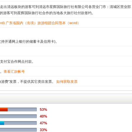
走出清远板块的游客可到清远市星辉国际旅行社有限公司各营业门市：清城区营业部
块的游客可到星辉国际旅行社合作的当地各大旅行社付款签约。
d)
广东省国内（出境）旅游组团合同范本（word）
支持开通网上银行的储蓄卡及信用卡)。
支付宝合作网点付款。
。
查看汇款帐号
旅游费"发票，不提供其它类目发票。
如何获取发票
53%
40%
47%
33%