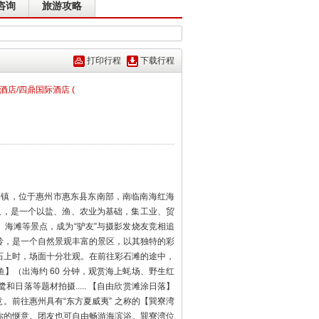
咨询
旅游攻略
打印行程
下载行程
店/四鼎国际酒店 (
埠镇，位于惠州市惠东县东南部，南临南海红海
多人，是一个以盐、渔、农业为基础，集工业、贸
、海滩等景点，成为“驴友”与摄影发烧友竞相追
岭，是一个自然景观丰富的景区，以其独特的彩
石上时，场面十分壮观。在前往彩石滩的途中，
】（出海约 60 分钟，观赏海上蚝场、野生红
落等题材拍摄..... 【自由欣赏滩涂日落】
。前往惠州具有“东方夏威夷” 之称的【巽寮湾
你的惬意。团友也可自由畅游海滨浴。巽寮湾位