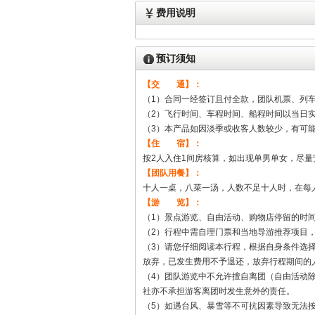
费用说明
预订须知
【交 通】：
（1）合同一经签订且付全款，团队机票、列
（2）飞行时间、车程时间、船程时间以当日
（3）本产品如因淡季或收客人数较少，有可
【住 宿】：
按2人入住1间房核算，如出现单男单女，尽
【团队用餐】：
十人一桌，八菜一汤，人数不足十人时，在每
【游 览】：
（1）景点游览、自由活动、购物店停留的时
（2）行程中需自理门票和当地导游推荐项目
（3）请您仔细阅读本行程，根据自身条件选
放弃，已发生费用不予退还，放弃行程期间的
（4）团队游览中不允许擅自离团（自由活动
社亦不承担游客离团时发生意外的责任。
（5）如遇台风、暴雪等不可抗因素导致无法