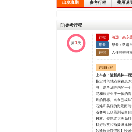
出发班期
参考行程
费用说
参考行程
行程
清远一惠东
1
第
天
用餐
早餐：敬请自
住宿
入住巽寮湾
详细行程
上车点：清新美林—西
指定时间地点前往惠东
湾，是考洲洋内的一个内
易和旅游业于一体的海
逐的目标。当今已成珠
石滩和美丽的海景而闻
游客可以欣赏到洁白的
树林、登网红大洲岛打
找好欣赏和拍摄滩涂日
沙滩旅游渡假区】沙滩