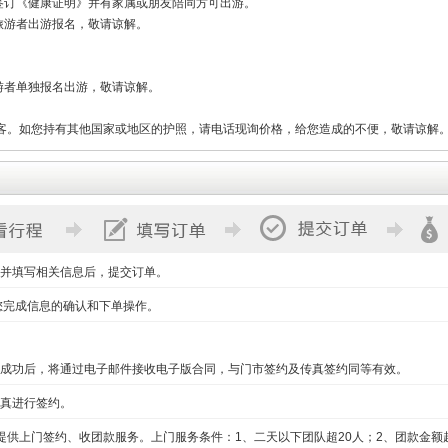
签订《健康证明》并有家属或朋友陪同方可出游。
旅游者出游报名，敬请谅解。
。
游者单独报名出游，敬请谅解。
客。如您持有其他国家或地区的护照，请电话现询价格，给您造成的不便，敬请谅解
并填写相关信息后，提交订单。
您完成信息的确认和下单操作。
成功后，将通过电子邮件接收电子版合同，与门市签约及传真签约同等有效。
真进行签约。
提供上门签约、收团款服务。上门服务条件：1、二天以下团队超20人；2、团款金额超2