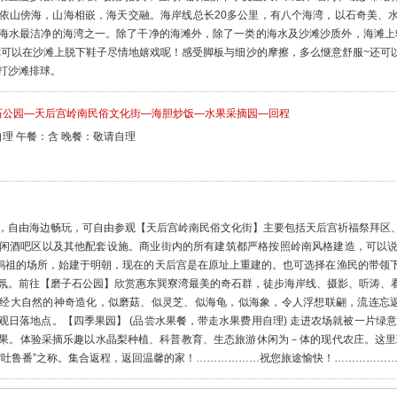
依山傍海，山海相嵌，海天交融。海岸线总长20多公里，有八个海湾，以石奇美、水
海水最洁净的海湾之一。除了干净的海滩外，除了一类的海水及沙滩沙质外，海滩上软
你可以在沙滩上脱下鞋子尽情地嬉戏呢！感受脚板与细沙的摩擦，多么惬意舒服~还可
打沙滩排球。
石公园—天后宫岭南民俗文化街—海胆炒饭—水果采摘园—回程
理 午餐：含 晚餐：敬请自理
，自由海边畅玩，可自由参观【天后宫岭南民俗文化街】主要包括天后宫祈福祭拜区
闲酒吧区以及其他配套设施。商业街内的所有建筑都严格按照岭南风格建造，可以
母妈祖的场所，始建于明朝，现在的天后宫是在原址上重建的。也可选择在渔民的带领
氛。前往【磨子石公园】欣赏惠东巽寮湾最美的奇石群，徒步海岸线、摄影、听涛、
经大自然的神奇造化，似磨菇、似灵芝、似海龟，似海象，令人浮想联翩，流连忘返
观日落地点。【四季果园】 (品尝水果餐，带走水果费用自理) 走进农场就被一片绿
果。体验采摘乐趣以水晶梨种植、科普教育、生态旅游休闲为－体的现代农庄。这里
“吐鲁番”之称。集合返程，返回温馨的家！………………祝您旅途愉快！……………