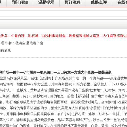
明
预订须知
温馨提示
预订流程
线路点评
在线
盐洲岛—午餐自理—彩石滩—白沙村出海捕鱼—晚餐精装海鲜火锅宴—入住巽寮湾海边酒
理 午餐：敬请自理 晚餐：含
海边酒店
湖广场—侨丰—小市桥南—银泉路口—云山诗意—龙塘大丰豪庭—银盏温泉
盐洲岛旅游风景区。前往【盐洲岛】广东省惠州市唯一的一个海岛镇——惠东县黄
陆海岛，总面积44.7平方公里，其中海岛面积3.6平方公里，全镇总人口15000
岛小镇。一直以来，黄埠盐洲管理区被外界看作没有工业的“处女地”，红树林、海岛
三角热门旅游，徒步，摄影悠闲，目的地之一前往【彩石滩】位于惠州市惠东县盲婆
名。彩石滩的形成是由于流动的熔岩凝固而成，岩石纹理清晰可见，当海浪拍打在岩
细沙、翠绿的青苔和湛蓝的海水，沿途的美景令人惊叹前往“小霞浦”【白沙村出海捕鱼
卡，并撒网捕鱼和渔民共同拉网收鱼）在白沙村进行村庄、滩涂、红树林、鱼排、白鹭和日
落的位置，静静欣赏盐洲岛晚霞景色，品味“落霞与孤鸿齐飞，秋水共长天一色”的诗意
景区漫步洁白的海滩、摄影拾贝，在海风的轻拂下享受蓝天、白云、碧海、银沙带给