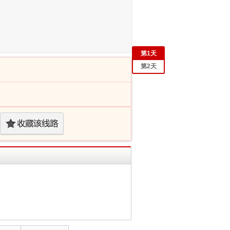
第
1
天
第
2
天