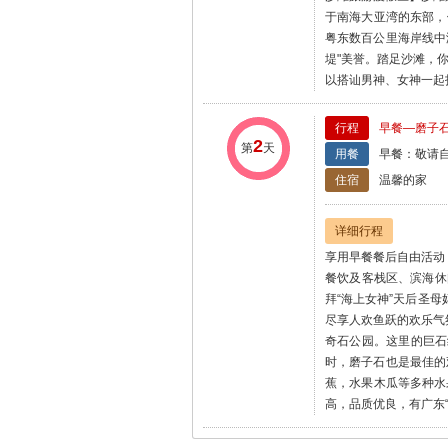
于南海大亚湾的东部，
粤东数百公里海岸线中
堤"美誉。踏足沙滩，
以搭讪男神、女神一起
行程
早餐—磨子
2
第
天
用餐
早餐：敬请自
住宿
温馨的家
详细行程
享用早餐餐后自由活动
餐饮及客栈区、滨海休
拜“海上女神”天后圣
尽享人欢鱼跃的欢乐气
奇石公园。这里的巨石
时，磨子石也是最佳的
蕉，水果木瓜等多种水
高，品质优良，有广东