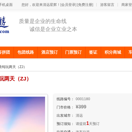
手机桌面
您好，欢迎来清远星辉！
[会员登录]
[免费注册]
游客留言
商家登
质量是企业的生命线
诚信是企业立业之本
客拼团
包团线路
酒店预订
门票预订
签证
积分商城
质纯玩两天（ZJ）
玩两天（ZJ）
线路编号：
0001180
¥399
门市价格：
出发城市：
清远
1
预订须知：
请提前
天预订