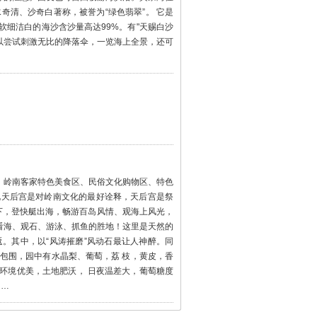
奇清、沙奇白著称，被誉为“绿色翡翠”。 它是
细洁白的海沙含沙量高达99%。有"天赐白沙
以尝试刺激无比的降落伞，一览海上全景，还可
、岭南客家特色美食区、民俗文化购物区、特色
说天后宫是对岭南文化的最好诠释，天后宫是祭
下，登快艇出海，畅游百岛风情、观海上风光，
看海、观石、游泳、抓鱼的胜地！这里是天然的
。其中，以“风涛摧磨”风动石最让人神醉。同
意包围，园中有水晶梨、葡萄，荔 枝，黄皮，香
环境优美，土地肥沃， 日夜温差大，葡萄糖度
……