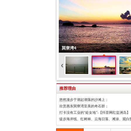
巽寮湾4
‹
推荐理由
悠然漫步于潮起潮落的沙滩上；
欣赏惠东巽寮湾至美的奇石群；
打卡没有工业的“处女地”-【抖音网红盐洲岛】
徒步海岸线、红树林、云海日落、滩涂、观白