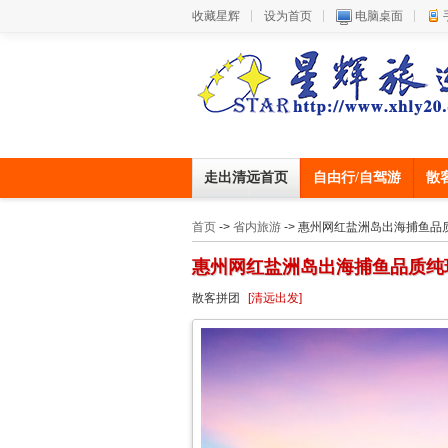
收藏星辉
设为首页
电脑桌面
走出清远首页
自由行/自驾游
散
首页
->
省内旅游
-> 惠州网红盐洲岛出海捕鱼品
惠州网红盐洲岛出海捕鱼品质纯
散客拼团
[清远出发]