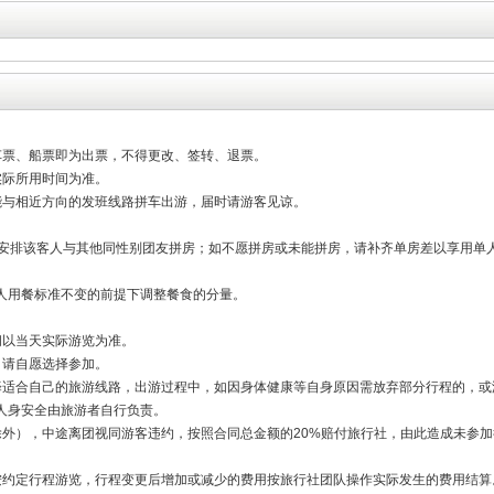
车票、船票即为出票，不得更改、签转、退票。
实际所用时间为准。
能与相近方向的发班线路拼车出游，届时请游客见谅。
量安排该客人与其他同性别团友拼房；如不愿拼房或未能拼房，请补齐单房差以享用单
人用餐标准不变的前提下调整餐食的分量。
间以当天实际游览为准。
，请自愿选择参加。
择适合自己的旅游线路，出游过程中，如因身体健康等自身原因需放弃部分行程的，或
人身安全由旅游者自行负责。
除外），中途离团视同游客违约，按照合同总金额的20%赔付旅行社，由此造成未参
按约定行程游览，行程变更后增加或减少的费用按旅行社团队操作实际发生的费用结算