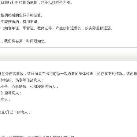
项目旅行社折扣价为依据，均不以挂牌价为准。
，按调整后的实际价格结算。
致不能赠送的，费用不退。
件（如老年证、军官证、教师证等）产生折扣退费的，按实际差额退还。
定，我们将会第一时间通知您。
人身意外伤害事故，请旅游者在出行前做一次必要的身体检查，如存在下列情况，请勿
期肺结核、伤寒等传染病人；
能不全、心肌缺氧、心肌梗塞等病人；
脑肿瘤等病人；
等病人；
0克/升以下的病人；