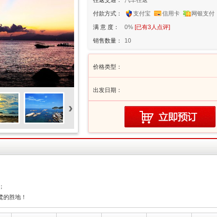
往返交通：
汽车往返
付款方式：
支付宝
信用卡
网银支付
满 意 度：
0%
[已有
3
人点评]
销售数量：
10
价格类型：
出发日期：
›
；
鹭的胜地！