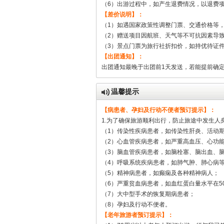
（6）出游过程中，如产生退费情况，以退费
【差价说明】：
（1）如遇国家政策性调整门票、交通价格等
（2）赠送项目因航班、天气等不可抗因素导
（3）景点门票为旅行社折扣价，如持优待证
【出团通知】：
出团通知最晚于出团前1天发送，若能提前确
温馨提示
【病患者、孕妇及行动不便者预订提示】：
1.为了确保旅游顺利出行，防止旅途中发生
（1）传染性疾病患者，如传染性肝炎、活动
（2）心血管疾病患者，如严重高血压、心功
（3）脑血管疾病患者，如脑栓塞、脑出血、
（4）呼吸系统疾病患者，如肺气肿、肺心病
（5）精神病患者，如癫痫及各种精神病人；
（6）严重贫血病患者，如血红蛋白量水平在5
（7）大中型手术的恢复期病患者；
（8）孕妇及行动不便者。
【老年旅游者预订提示】：