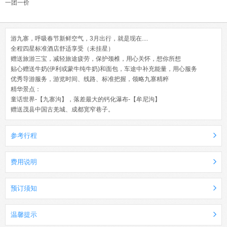
一团一价
游九寨，呼吸春节新鲜空气，3月出行，就是现在....
全程四星标准酒店舒适享受（未挂星）
赠送旅游三宝，减轻旅途疲劳，保护颈椎，用心关怀，想你所想
贴心赠送牛奶(伊利或蒙牛纯牛奶)和面包，车途中补充能量，用心服务
优秀导游服务，游览时间、线路、标准把握，领略九寨精粹
精华景点：
童话世界-【九寨沟】，落差最大的钙化瀑布-【牟尼沟】
赠送茂县中国古羌城、成都宽窄巷子。
参考行程
费用说明
预订须知
温馨提示