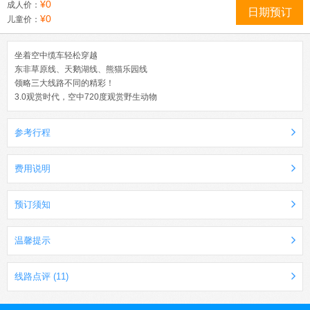
¥0
成人价：
日期预订
¥0
儿童价：
坐着空中缆车轻松穿越
东非草原线、天鹅湖线、熊猫乐园线
领略三大线路不同的精彩！
3.0观赏时代，空中720度观赏野生动物
参考行程
费用说明
预订须知
温馨提示
线路点评 (11)