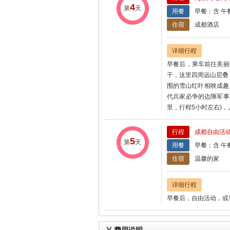
4
第
天
用餐
早餐：含 午
住宿
成都酒店
详细行程
早餐后，乘车前往美丽
干，这里四周远山层叠
围的雪山红叶相映成趣
代兵家必争的边陲军事
里，行程5小时左右)，
行程
成都自由活动
5
第
天
用餐
早餐：含 午
住宿
温馨的家
详细行程
早餐后，自由活动，或