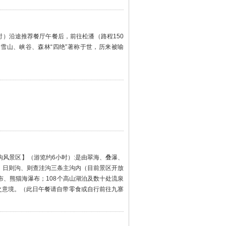
时）沿途推荐餐厅午餐后，前往松潘（路程150
，雪山、峡谷、森林“四绝”著称于世，历来被喻
风景区】（游览约6小时）:是由翠海、叠瀑、
、日则沟、则查洼沟三条主沟内（目前景区开放
、熊猫海瀑布；108个高山湖泊及数十处流泉
之意境。（此日午餐请自带零食或自行前往九寨