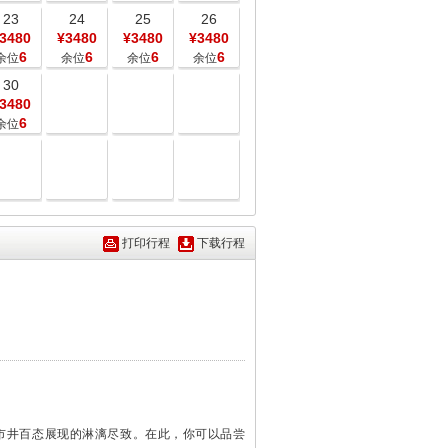
23
24
25
26
3480
¥3480
¥3480
¥3480
6
6
6
6
余位
余位
余位
余位
30
3480
6
余位
打印行程
下载行程
。
市井百态展现的淋漓尽致。在此，你可以品尝