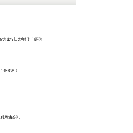
含为旅行社优惠折扣门票价，
要不退费用！
交此燃油差价。