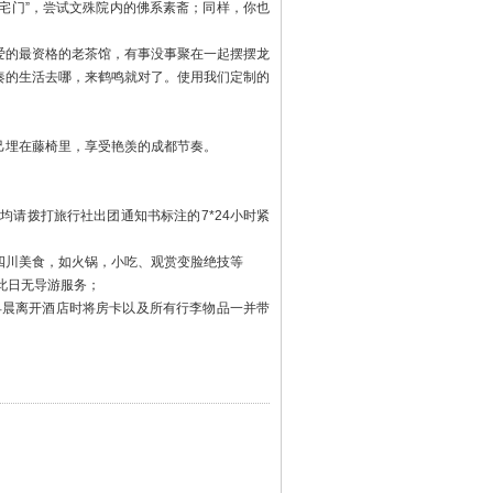
大宅门”，尝试文殊院内的佛系素斋；同样，你也
爱的最资格的老茶馆，有事没事聚在一起摆摆龙
奏的生活去哪，来鹤鸣就对了。使用我们定制的
己埋在藤椅里，享受艳羡的成都节奏。
请拨打旅行社出团通知书标注的7*24小时紧
四川美食，如火锅，小吃、观赏变脸绝技等
此日无导游服务；
日早晨离开酒店时将房卡以及所有行李物品一并带