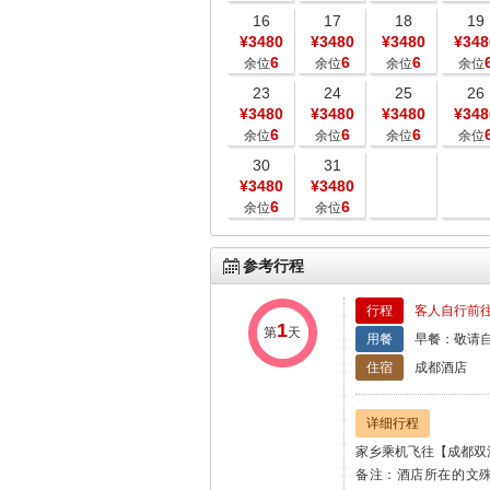
16
17
18
19
¥3480
¥3480
¥3480
¥348
6
6
6
余位
余位
余位
余位
23
24
25
26
¥3480
¥3480
¥3480
¥348
6
6
6
余位
余位
余位
余位
30
31
¥3480
¥3480
6
6
余位
余位
参考行程
行程
客人自行前往
1
第
天
用餐
早餐：敬请自
住宿
成都酒店
详细行程
家乡乘机飞往【成都双
备注：酒店所在的文