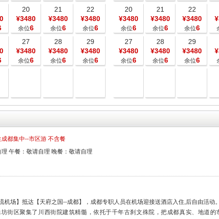
20
21
22
20
21
22
0
¥3480
¥3480
¥3480
¥3480
¥3480
¥3480
¥
6
6
6
6
6
6
6
余位
余位
余位
余位
余位
余位
27
28
29
27
28
29
0
¥3480
¥3480
¥3480
¥3480
¥3480
¥3480
¥
6
6
6
6
6
6
6
余位
余位
余位
余位
余位
余位
成都集中--市区游 不含餐
理 午餐：敬请自理 晚餐：敬请自理
流机场】抵达【天府之国--成都】，成都专职人员在机场迎接送酒店入住,后自由活动
殊坊街区聚集了川西街院建筑精髓，依托于千年古刹文殊院，把成都真实、地道的