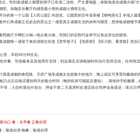
的宫廷糕点，吃到老成都人都爱的洞子口张老二凉粉、严太婆锅盔，体验地道的成都火锅“
酒吧、杂咖音乐餐厅内感受最小资的成都小酒馆文化。
开办的第一个公园【人民公园】内游览。公园里的百年老茶楼【鹤鸣茶社】本地人最
老外们来成都之后必去的景点之一感受真正成都生活的休闲与惬意，想体验成都慢节
春熙路打卡网红火锅—电台巷火锅，凭我们的定制代金券可以免去排位的烦恼。
老成都惟一遗留下来的清朝古街道【宽窄巷子】【泡茶馆】【听川剧、看变脸】把自
公里，车程40分钟左右。
包含餐、导游服务及其他用车安排；到达酒店后请根据时间自行安排活动；任何情况均
行逛逛成都的春熙路、天府广场等成都文化较集中的地方，晚上就近可享受到极致的
晚21点左右电话通知明天的集合时间（晚班机有可能延后通知），请保持手机畅通，
300元不等，入住时请自付前台，押金于第二天退房时在酒店前台凭押金条退还；请次
九寨沟口 餐：含早餐 正餐自理
餐：敬请自理 晚餐：敬请自理