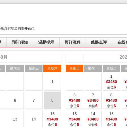
都最真实地道的市井百态
明
预订须知
温馨提示
预订流程
线路点评
在线
年
8
月
20
三
星期四
星期五
星期六
星期日
星期一
星期二
1
1
¥3480
¥
6
余位
6
7
8
6
7
8
¥3480
¥3480
¥3480
¥
6
6
6
余位
余位
余位
15
13
14
15
13
14
¥3480
¥3480
¥3480
¥3480
¥
6
6
6
6
余位
余位
余位
余位