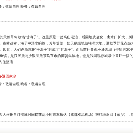
餐：敬请自理 晚餐：敬请自理
的天然草甸牧场“甘海子”。这里原是一处高山湖泊，后因地质变化，出水口扩大，所以
，森林茂密，海子中溪水蜿蜒，芳草萋萋，如天鹅绒地毯铺满大地，夏秋季野花点缀
。因此，人们逐渐就把“干海子”叫成了“甘海子”。而后前往参观松潘古城（停留约2
重镇，是汉民族与少数民族茶马互市的商贸集散地，也是我国现存城墙中首屈一指的古
入住酒店
-返回家乡
餐：敬请自理 晚餐：敬请自理
客人根据自订航班时间提前两小时乘车抵达【成都双流机场】乘航班返回【家乡】，