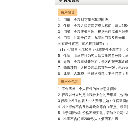
费用说明
费用包含
1、用车：全程别克商务车或同级。
2、住宿：全程入指定酒店双人标间，每人1
3、用餐：全程正餐自理。根据自己需求自理
4、门票：甘海子门票、九寨沟门票及观光车
如有证件优惠（司机现团退费）：
（1）4月5日-4月30日：优惠证件全程不退，
5、保险：由旅行社为客人购买旅游意外险，
6、导游：全程司机兼导游，景区内观光车讲
7、赠送项目：人民公园品茗茶券一张，电台火
8、儿童：含车费、含赠送项目，不含门票；
费用不包含
1. 不含房差，个人投保的旅游意外保险。
2. 行程以外未约定由我社支付的费用等（包
3.行程中发生的客人个人费用，如：住宿期间
4. 以上报价不含及歌舞晚会等自加景点、娱乐
5. 由于国际燃油价格不断变化，若航空公司
6、小童不含门票200元/人；酒店不占床。