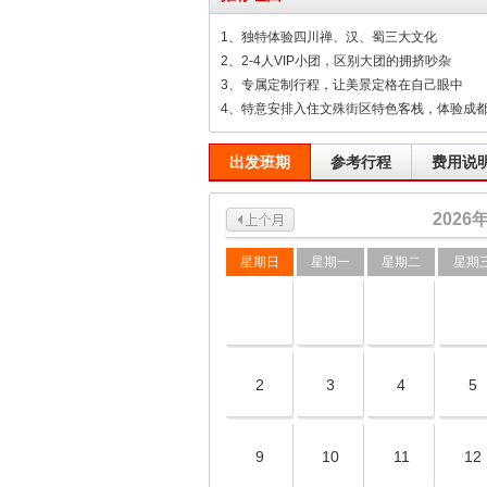
1、独特体验四川禅、汉、蜀三大文化
2、2-4人VIP小团，区别大团的拥挤吵杂
3、专属定制行程，让美景定格在自己眼中
4、特意安排入住文殊街区特色客栈，体验成
出发班期
参考行程
费用说
2026
星期日
星期一
星期二
星期
2
3
4
5
9
10
11
12