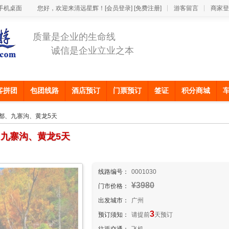
手机桌面
您好，欢迎来清远星辉！
[会员登录]
[免费注册]
游客留言
商家登
质量是企业的生命线
诚信是企业立业之本
客拼团
包团线路
酒店预订
门票预订
签证
积分商城
-成都、九寨沟、黄龙5天
、九寨沟、黄龙5天
线路编号：
0001030
¥3980
门市价格：
出发城市：
广州
3
预订须知：
请提前
天预订