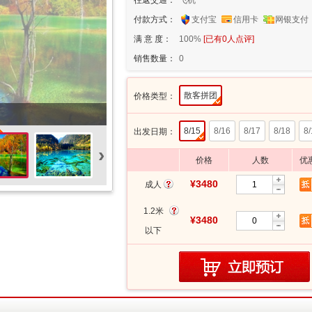
往返交通：
飞机
付款方式：
支付宝
信用卡
网银支付
满 意 度：
100%
[已有
0
人点评]
销售数量：
0
散客拼团
价格类型：
8/15
8/16
8/17
8/18
8/
出发日期：
›
价格
人数
优
¥3480
成人
1.2米
¥3480
以下