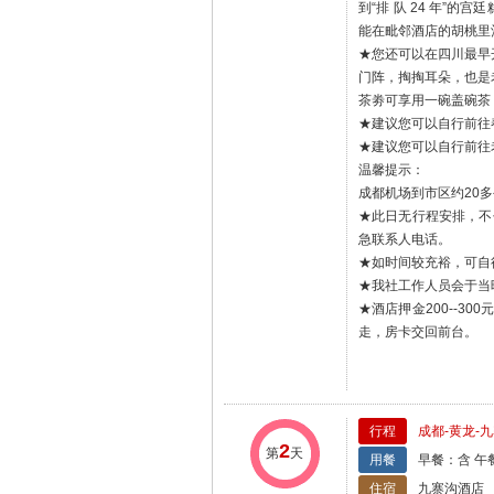
到“排 队 24 年”
能在毗邻酒店的胡桃里
★您还可以在四川最早
门阵，掏掏耳朵，也是
茶劵可享用一碗盖碗茶
★建议您可以自行前往
★建议您可以自行前往
温馨提示：
成都机场到市区约20多
★此日无行程安排，不
急联系人电话。
★如时间较充裕，可自
★我社工作人员会于当
★酒店押金200--
走，房卡交回前台。
行程
成都-黄龙-
2
第
天
用餐
早餐：含 午
住宿
九寨沟酒店