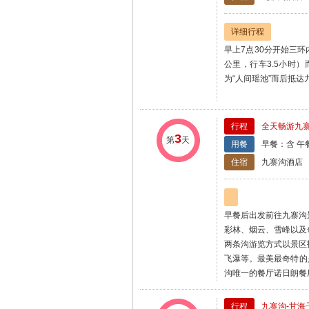
详细行程
早上7点30分开始三环
公里，行车3.5小时
为“人间瑶池”而后抵达
行程
全天畅游九寨
3
第
天
用餐
早餐：含 午
住宿
九寨沟酒店
早餐后出发前往九寨沟
彩林、烟云、雪峰以及
两条沟游览方式以景区
飞瀑等。最美最奇特的
沟唯一的餐厅诺日朗餐
行程
九寨沟-甘海