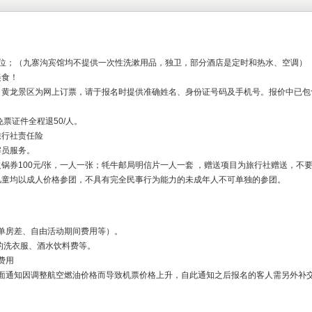
床位；（九寨沟宾馆均不提供一次性洗漱用品，独卫，部分酒店是定时和热水、空调）
美食！
，黄龙景区为网上订票，请于报名时提供准确姓名、身份证号码及手机号。报价中已包
免票证件全程退50/人。
旅行社责任险
解员服务。
锅券100元/张，一人一张；牦牛邮局明信片一人一套 ，赠送项目为旅行社赠送，不
儿童均以成人价格参团，不具有完全民事行为能力的未成年人不可单独的参团。
括单房差、自由活动期间费用等）。
的洗衣服、酒水饮料费等。
费用
书面通知因调整航空燃油价格而导致机票价格上升，自此通知之后报名的客人需另外补