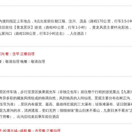
内接到指定上车地点，8点出发前往都江堰、汶川、茂县（路程170公里，行车3.5小
）而后前往【黄龙景区】游览（路程40公里，行车1小时），黄龙风景主要钙化彩池
九寨沟口（路程108公里，行车2小时左右），入住酒店！
沟 餐：含早 正餐自理
餐：敬请自理 晚餐：敬请自理
景区停车场，步行至景区换乘观光车（非独立包车）前往整个行程的游览重点【九寨沟
奇异多彩的藏族风情组成的格调自然，风韵独具的人间仙境。景观主要分布在树正沟
指导为准），景区内有最宽、最高、最雄伟壮观的三大瀑布：珍珠滩瀑布、诺日朗瀑布
是九寨沟的水，清冽透底，变幻无穷；细细体味“黄山归来不看山，九寨归来不看水”
厅用餐）。出沟后结束后乘车前往酒店
子-松潘古城--成都 餐：含早餐 正餐自理