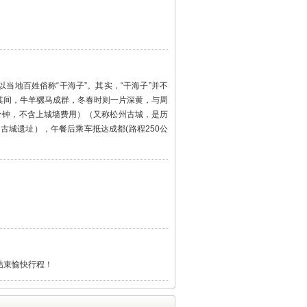
当地百姓俗称“干海子”。其实，“干海子”并不
其间，牛羊骡马成群，冬春时则一片深黄，与周
0分钟，不含上城墙费用）（又称松州古城，是历
城遗址），午餐后乘车抵达成都(路程250公
结束愉快行程！