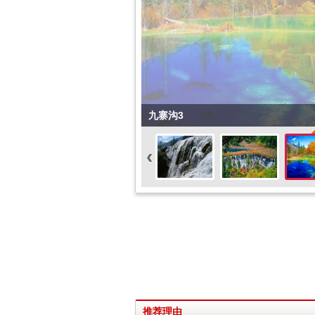
九寨沟3
‹
推荐理由