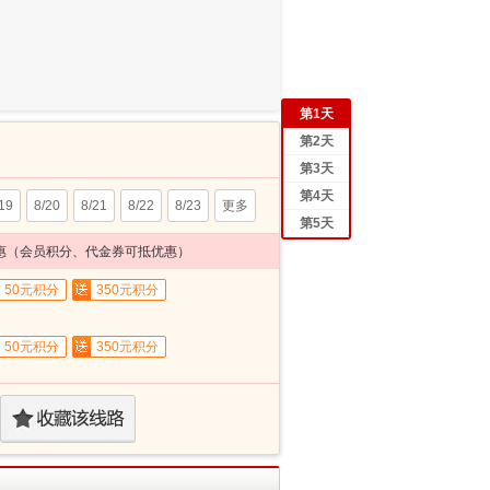
第
1
天
第
2
天
第
3
天
第
4
天
19
8/20
8/21
8/22
8/23
更多
第
5
天
惠（会员积分、代金券可抵优惠）
50元积分
350元积分
50元积分
350元积分