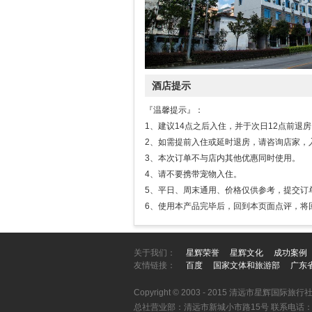
酒店提示
『温馨提示』：
1、建议14点之后入住，并于次日12点前退
2、如需提前入住或延时退房，请咨询店家，
3、本次订单不与店内其他优惠同时使用。
4、请不要携带宠物入住。
5、平日、周末通用、价格仅供参考，提交订
6、使用本产品完毕后，回到本页面点评，将
关于我们：
星辉荣誉
星辉文化
成功案例
友情链接：
百度
国家文体和旅游部
广东
Copyright © 2003 - 2015 清远市星辉国际旅行社
总社营业部：清远市新城小市路15号 联系电话：076