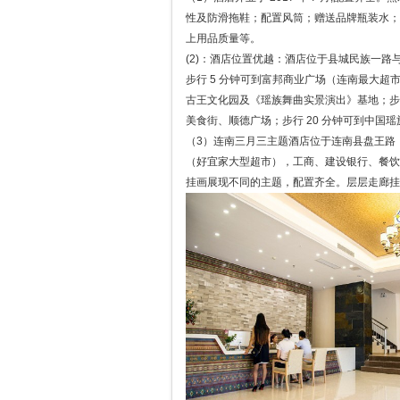
性及防滑拖鞋；配置风筒；赠送品牌瓶装水；
上用品质量等。
(2)：酒店位置优越：酒店位于县城民族一路
步行 5 分钟可到富邦商业广场（连南最大超市
古王文化园及《瑶族舞曲实景演出》基地；步行
美食街、顺德广场；步行 20 分钟可到中国
（3）连南三月三主题酒店位于连南县盘王路
（好宜家大型超市），工商、建设银行、餐饮
挂画展现不同的主题，配置齐全。层层走廊挂