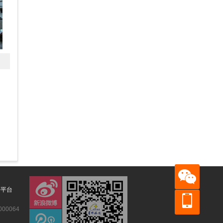
管平台
00064