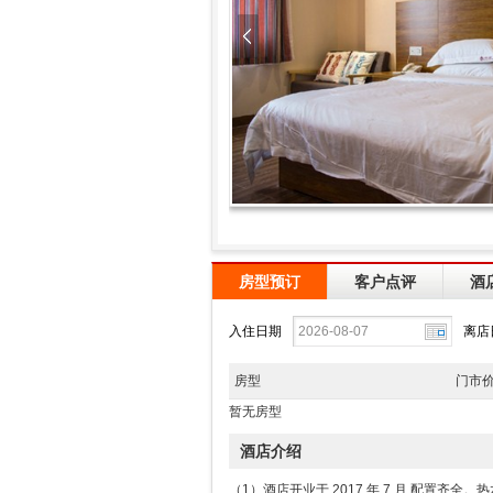
房型预订
客户点评
酒
入住日期
离店
房型
门市
暂无房型
酒店介绍
（1）酒店开业于 2017 年 7 月,配置齐全