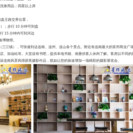
洗漱用品；四星以上床
与盘王路交界位置，
）；步行 10 分钟可到盘
 15 分钟内可到河边
瑶族博物馆。
（三江镇），可快速到达连南、连州、连山各个景点。附近有连南最大的富邦商业广
店、加油站等。大堂设有书吧，提供本地书籍、画册供客人休闲了解。客房以不同的
设连南风景风情获奖摄影作品，犹如让您的旅途增加一场精彩的摄影展览会。