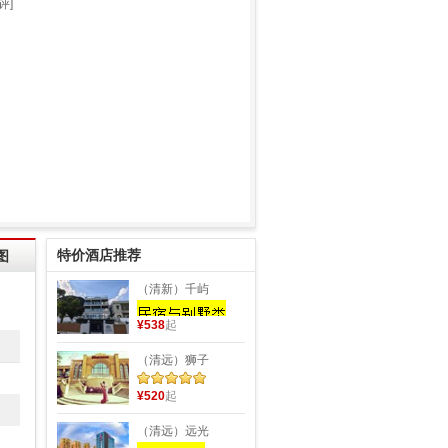
评]
特价酒店推荐
图
（清新）千屿
¥538
起
（清远）狮子
¥520
起
（清远）远光