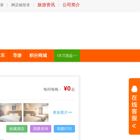
旅游资讯
公司简介
录
网店铺登录
租车
导游
积分商城
OUT清远>>
¥0
每间每晚：
起
更多图片>>
收藏酒店
我要咨询
我要打印