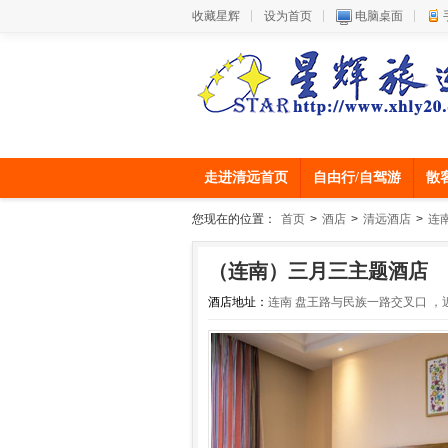
收藏星辉
设为首页
电脑桌面
走进清远首页
自由行/自驾游
散
您现在的位置：
首页
>
酒店
>
清远酒店
>
连
（连南）三月三主题酒店
酒店地址：
连南 盘王路与民族一路交叉口 ，