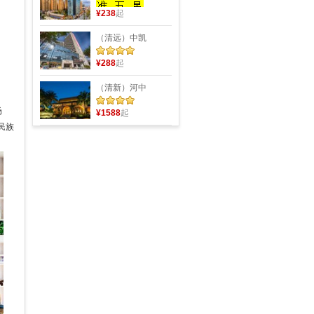
¥238
起
（清远）中凯
¥288
起
（清新）河中
场
¥1588
起
民族