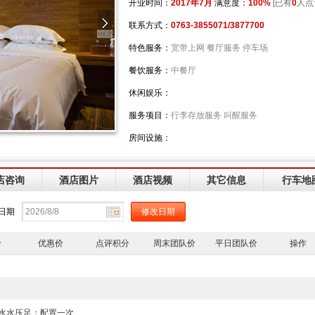
开业时间：
2017年7月
满意度：
100%
[已有
0
人点
联系方式：
0763-3855071/3877700
特色服务：
宽带上网 餐厅服务 停车场
餐饮服务：
中餐厅
休闲娱乐：
服务项目：
行李存放服务 叫醒服务
房间设施：
店咨询
酒店图片
酒店视频
其它信息
行车地
日期
价
优惠价
点评积分
周末团队价
平日团队价
操作
。热水水压足；配置一次