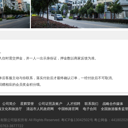
房。
入住时需交押金，并一人一出示身份证，押金数以商家反馈为准。
单后客服主动与你联系，落实付款后才最终确认订单，一经付款后不可取消。
回赠相应的会员奖金积分哦。
公司简介
星辉荣誉
公司证照及账户
人才招聘
联系我们
战略合作媒体
省文化和旅游厅
清远市人民政府网
中国铁路官网
电子合同
全国旅游服务监
有限公司版权所有 All Rights Reserved.
粤ICP备13042502号
粤公网备：441802020
3-3877722