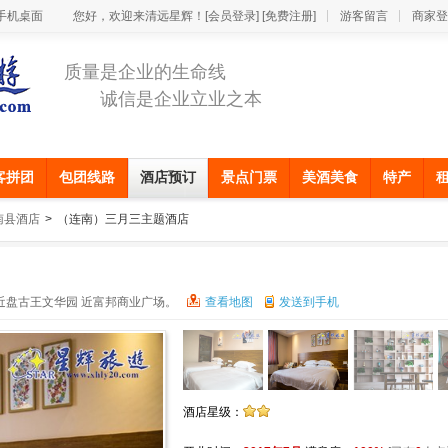
手机桌面
您好，欢迎来清远星辉！
[会员登录]
[免费注册]
游客留言
商家登
质量是企业的生命线
诚信是企业立业之本
客拼团
包团线路
酒店预订
景点门票
美酒美食
特产
南县酒店
>
（连南）三月三主题酒店
近盘古王文华园 近富邦商业广场。
查看地图
发送到手机
酒店星级：